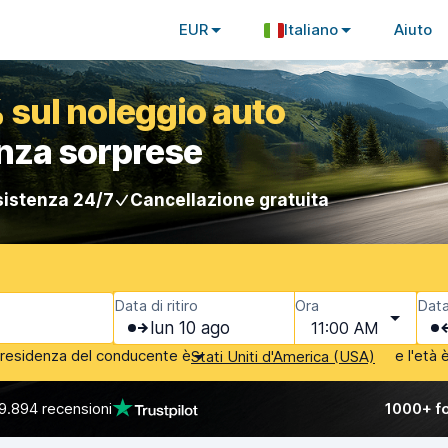
EUR
Italiano
Aiuto
 sul noleggio auto
enza sorprese
istenza 24/7
Cancellazione gratuita
Data di ritiro
Ora
Data
lun 10 ago
11:00 AM
i residenza del conducente è
e l'età 
Stati Uniti d'America (USA)
9.894 recensioni
1000+ fo