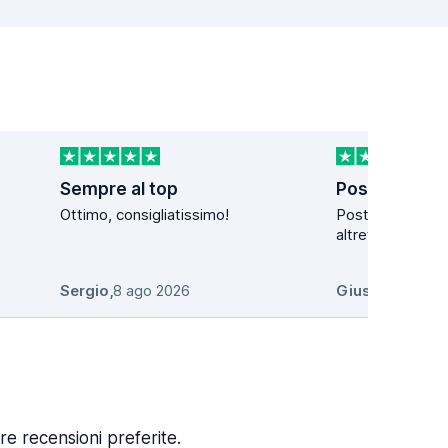
Sempre al top
Posti meravig
Ottimo, consigliatissimo!
Posti meraviglio
altrettanto fanta
Sergio
,
8 ago 2026
Giuseppe Can
re recensioni preferite.