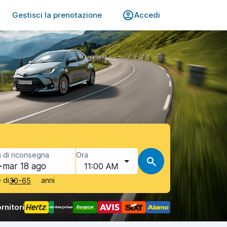
Gestisci la prenotazione
Accedi
 di riconsegna
Ora
mar 18 ago
11:00 AM
è di
anni
30-65
rnitori