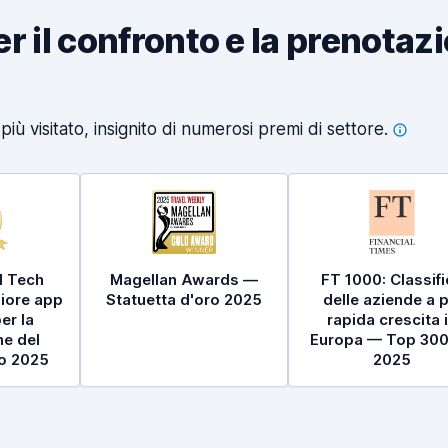
per il confronto e la prenotaz
iù visitato, insignito di numerosi premi di
settore.
l Tech
Magellan Awards —
FT 1000: Classif
iore app
Statuetta d'oro 2025
delle aziende a p
er la
rapida crescita 
e del
Europa — Top 300
to 2025
2025