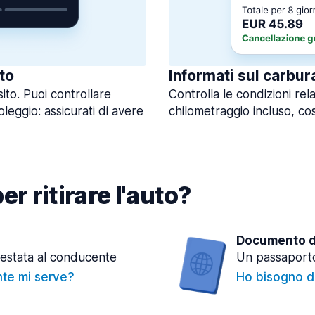
to
Informati sul carbur
sito. Puoi controllare
Controlla le condizioni rela
oleggio: assicurati di avere
chilometraggio incluso, così
r ritirare l'auto?
Documento di
testata al conducente
Un passaporto
nte mi serve?
Ho bisogno de