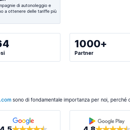
mpagnie di autonoleggio e
o a ottenere delle tariffe più
64
1000+
si
Partner
s.com
sono di fondamentale importanza per noi, perché ci
4,5
4,8