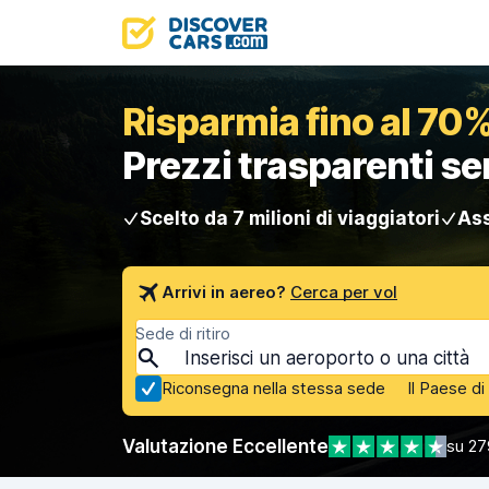
Risparmia fino al 70%
Prezzi trasparenti s
Scelto da 7 milioni di viaggiatori
Ass
Arrivi in aereo?
Cerca per vol
Sede di ritiro
Riconsegna nella stessa sede
Il Paese d
Valutazione Eccellente
su 27