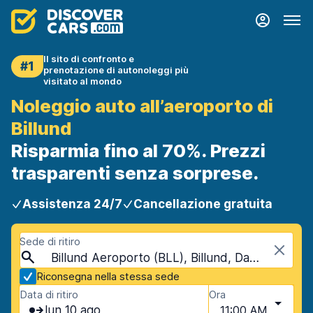
Il sito di confronto e
#1
prenotazione di autonoleggi più
visitato al mondo
Noleggio auto all’aeroporto di
Billund
Risparmia fino al 70%. Prezzi
trasparenti senza sorprese.
Assistenza 24/7
Cancellazione gratuita
Sede di ritiro
Billund Aeroporto (BLL), Billund, Danimarca
Riconsegna nella stessa sede
Data di ritiro
Ora
lun 10 ago
11:00 AM