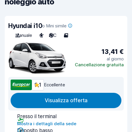
noleggio auto
Hyundai i10
o Mini simile
Manuale
4
A/C
3
13,41 €
al giorno
Cancellazione gratuita
9,1
Eccellente
Visualizza offerta
Presso il terminal
Mostra i dettagli della sede
Deposito basso