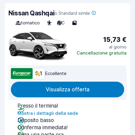
Nissan Qashqai
o Standard simile
Automatico
5
A/C
5
15,73 €
al giorno
Cancellazione gratuita
9,1
Eccellente
Visualizza offerta
Presso il terminal
Mostra i dettagli della sede
Deposito basso
Conferma immediata!
Paga una parte ora