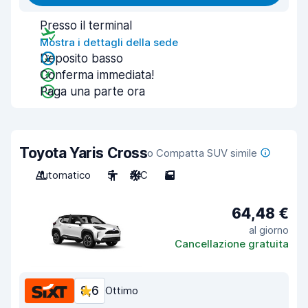
Presso il terminal
Mostra i dettagli della sede
Deposito basso
Conferma immediata!
Paga una parte ora
Toyota Yaris Cross
o Compatta SUV simile
Automatico
5
A/C
5
64,48 €
al giorno
Cancellazione gratuita
8,6
Ottimo