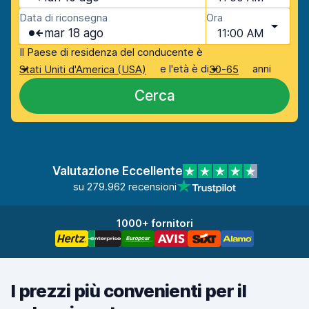
Data di riconsegna
Ora
mar 18 ago
11:00 AM
Il Paese di residenza del conducente è
e l'età è di
anni
Stati Uniti d'America (USA)
30-65
Cerca
Valutazione Eccellente
su 279.962 recensioni
1000+ fornitori
I prezzi più convenienti per il