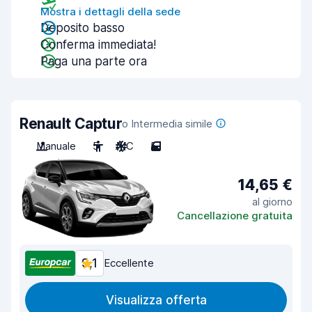
Mostra i dettagli della sede
Deposito basso
Conferma immediata!
Paga una parte ora
Renault Captur
o Intermedia simile
Manuale
5
A/C
5
14,65 €
al giorno
Cancellazione gratuita
9,1
Eccellente
Visualizza offerta