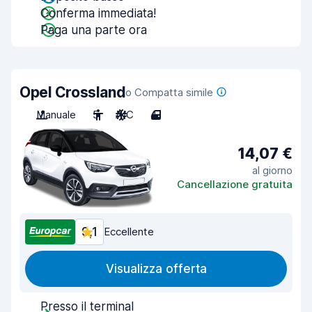
Conferma immediata!
Paga una parte ora
Opel Crossland
o Compatta simile
Manuale
5
A/C
4
14,07 €
al giorno
Cancellazione gratuita
9,1
Eccellente
Visualizza offerta
Presso il terminal