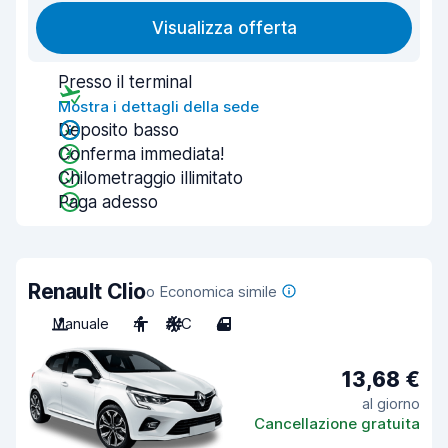
Visualizza offerta
Presso il terminal
Mostra i dettagli della sede
Deposito basso
Conferma immediata!
Chilometraggio illimitato
Paga adesso
Renault Clio
o Economica simile
Manuale
4
A/C
4
13,68 €
al giorno
Cancellazione gratuita