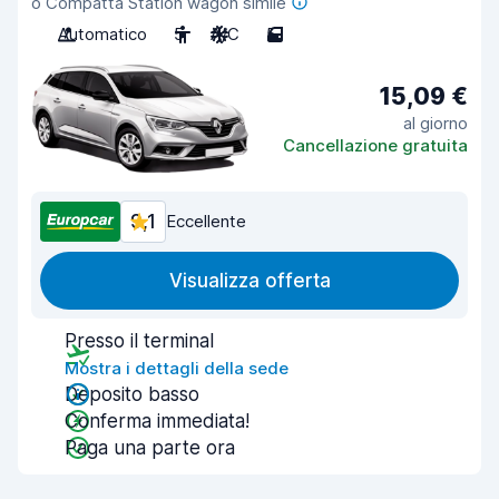
o Compatta Station wagon simile
Automatico
5
A/C
5
15,09 €
al giorno
Cancellazione gratuita
9,1
Eccellente
Visualizza offerta
Presso il terminal
Mostra i dettagli della sede
Deposito basso
Conferma immediata!
Paga una parte ora