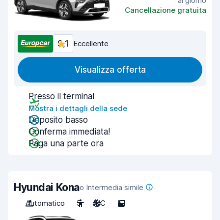
al giorno
Cancellazione gratuita
9,1
Eccellente
Visualizza offerta
Presso il terminal
Mostra i dettagli della sede
Deposito basso
Conferma immediata!
Paga una parte ora
Hyundai Kona
o Intermedia simile
Automatico
5
A/C
5