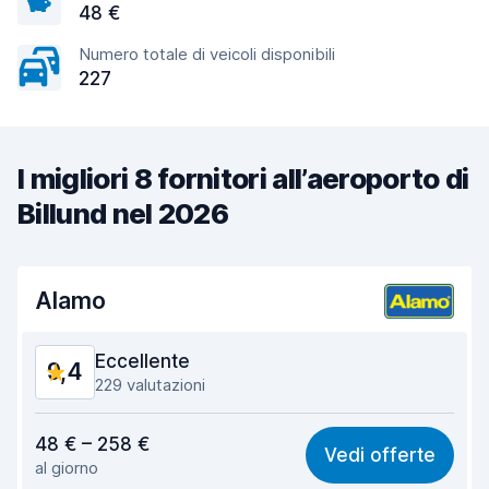
48 €
Numero totale di veicoli disponibili
227
I migliori 8 fornitori all’aeroporto di
Billund nel 2026
Alamo
Eccellente
9,4
229 valutazioni
Rapporto qualità-prezzo
8,9
48 € – 258 €
Vedi offerte
al giorno
Facile da trovare
9,3