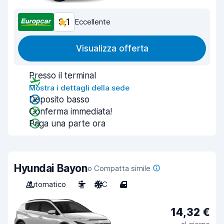
9,1
Eccellente
Visualizza offerta
Presso il terminal
Mostra i dettagli della sede
Deposito basso
Conferma immediata!
Paga una parte ora
Hyundai Bayon
o Compatta simile
Automatico
5
A/C
4
14,32 €