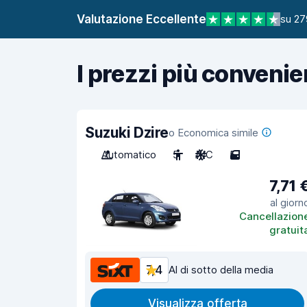
Valutazione Eccellente
su 27
I prezzi più convenie
Suzuki Dzire
o Economica simile
Automatico
5
A/C
5
7,71 
al giorn
Cancellazion
gratuit
7,4
Al di sotto della media
Visualizza offerta