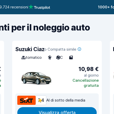
9.724 recensioni
1000+ fo
nti per il noleggio auto
Suzuki Ciaz
o Compatta simile
Automatico
5
A/C
5
€
10,98 €
o
al giorno
e
Cancellazione
a
gratuita
7,4
Al di sotto della media
Visualizza offerta