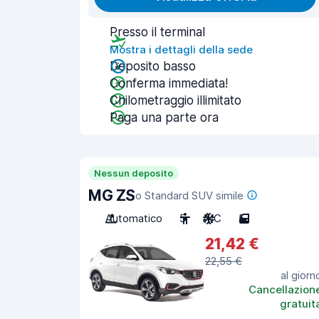
Presso il terminal
Mostra i dettagli della sede
Deposito basso
Conferma immediata!
Chilometraggio illimitato
Paga una parte ora
Nessun deposito
MG ZS
o Standard SUV simile
Automatico
5
A/C
5
21,42 €
22,55 €
al giorn
Cancellazion
gratuit