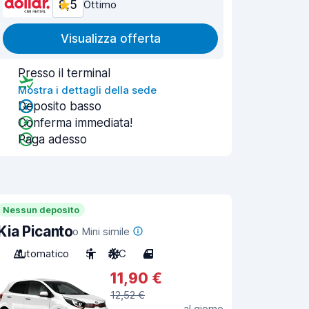
8,5
Ottimo
Visualizza offerta
Presso il terminal
Mostra i dettagli della sede
Deposito basso
Conferma immediata!
Paga adesso
Nessun deposito
Kia Picanto
o Mini simile
Automatico
5
A/C
4
11,90 €
12,52 €
al giorno