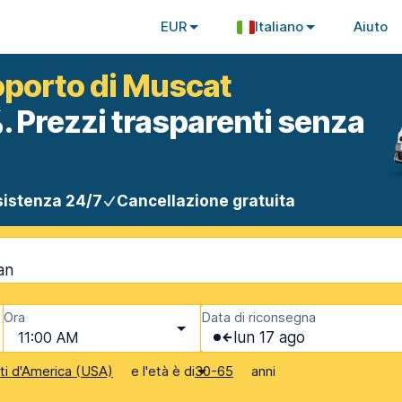
EUR
Italiano
Aiuto
roporto di Muscat
. Prezzi trasparenti senza
istenza 24/7
Cancellazione gratuita
an
Ora
Data di riconsegna
11:00 AM
lun 17 ago
e l'età è di
anni
iti d'America (USA)
30-65