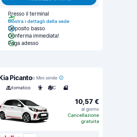
Presso il terminal
Mostra i dettagli della sede
Deposito basso
Conferma immediata!
Paga adesso
Kia Picanto
o Mini simile
Automatico
5
A/C
4
10,57 €
al giorno
Cancellazione
gratuita