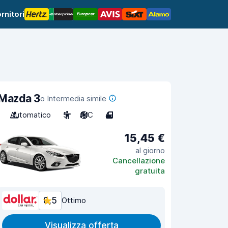
rnitori
Mazda 3
o Intermedia simile
Automatico
5
A/C
4
15,45 €
al giorno
Cancellazione
gratuita
8,5
Ottimo
Visualizza offerta