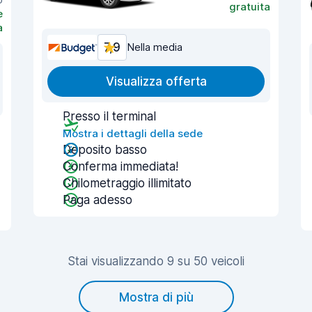
gratuita
e
a
7,9
Nella media
Visualizza offerta
Presso il terminal
Mostra i dettagli della sede
Deposito basso
Conferma immediata!
Chilometraggio illimitato
Paga adesso
Stai visualizzando 9 su 50 veicoli
Mostra di più