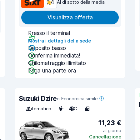
7,4
Al di sotto della media
Visualizza offerta
Presso il terminal
Mostra i dettagli della sede
Deposito basso
Conferma immediata!
Chilometraggio illimitato
Paga una parte ora
Suzuki Dzire
o Economica simile
Automatico
5
A/C
4
11,23 €
al giorno
Cancellazione
o