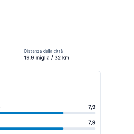
Distanza dalla città
19.9 miglia / 32 km
o
7,9
7,9