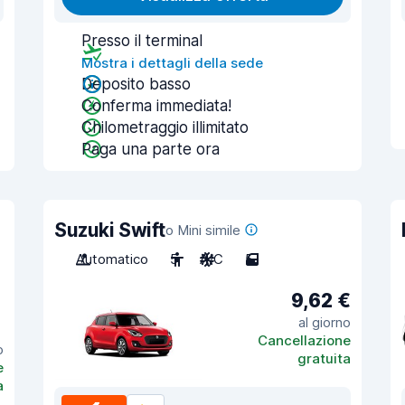
Presso il terminal
Mostra i dettagli della sede
Deposito basso
Conferma immediata!
Chilometraggio illimitato
Paga una parte ora
Suzuki Swift
o Mini simile
Automatico
5
A/C
5
9,62 €
al giorno
Cancellazione
o
gratuita
e
a