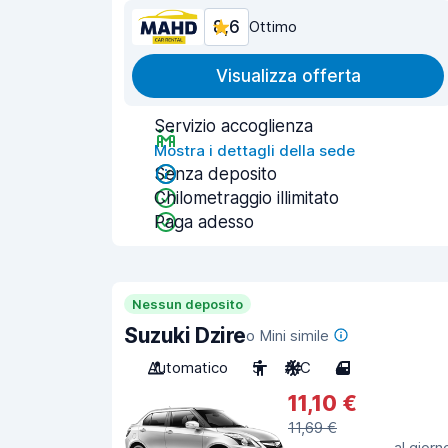
8,6
Ottimo
Visualizza offerta
Servizio accoglienza
Mostra i dettagli della sede
Senza deposito
Chilometraggio illimitato
Paga adesso
Nessun deposito
Suzuki Dzire
o Mini simile
Automatico
5
A/C
4
11,10 €
11,69 €
al giorn