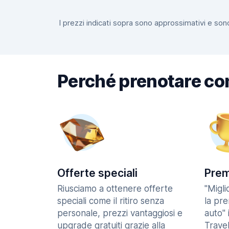
I prezzi indicati sopra sono approssimativi e sono
Perché prenotare co
Offerte speciali
Prem
Riusciamo a ottenere offerte
"Migl
speciali come il ritiro senza
la pr
personale, prezzi vantaggiosi e
auto" 
upgrade gratuiti grazie alla
Trave