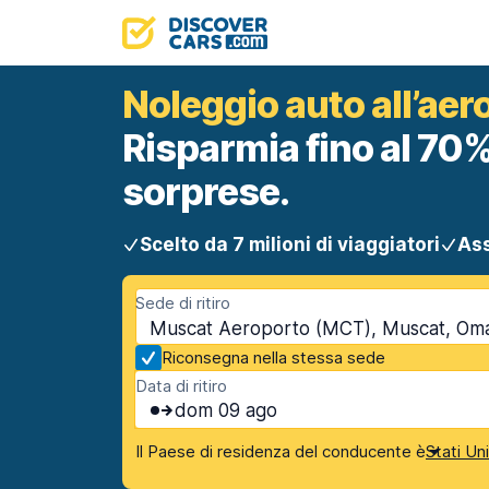
Noleggio auto all’ae
Risparmia fino al 70%
sorprese.
Scelto da 7 milioni di viaggiatori
Ass
Sede di ritiro
Muscat Aeroporto (MCT), Muscat, Om
Riconsegna nella stessa sede
Data di ritiro
dom 09 ago
Il Paese di residenza del conducente è
Stati Un