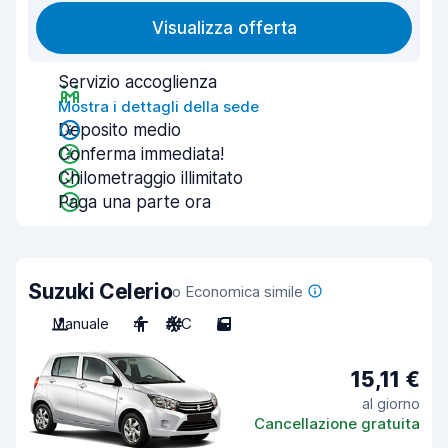
Visualizza offerta
Servizio accoglienza
Mostra i dettagli della sede
Deposito medio
Conferma immediata!
Chilometraggio illimitato
Paga una parte ora
Suzuki Celerio
o Economica simile
Manuale
4
A/C
5
15,11 €
al giorno
Cancellazione gratuita