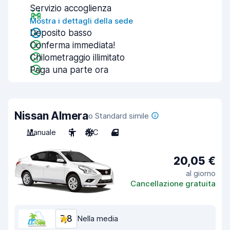
Servizio accoglienza
Mostra i dettagli della sede
Deposito basso
Conferma immediata!
Chilometraggio illimitato
Paga una parte ora
Nissan Almera
o Standard simile
Manuale
5
A/C
4
20,05 €
al giorno
Cancellazione gratuita
7,8
Nella media