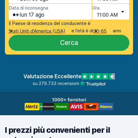
Data di riconsegna
Ora
lun 17 ago
11:00 AM
Il Paese di residenza del conducente è
e l'età è di
anni
Stati Uniti d'America (USA)
30-65
Cerca
Valutazione Eccellente
su 279.733 recensioni
1000+ fornitori
I prezzi più convenienti per il