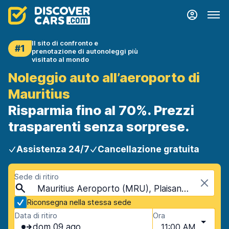
Il sito di confronto e
#1
prenotazione di autonoleggi più
visitato al mondo
Noleggio auto all’aeroporto di
Mauritius
Risparmia fino al 70%. Prezzi
trasparenti senza sorprese.
Assistenza 24/7
Cancellazione gratuita
Sede di ritiro
Mauritius Aeroporto (MRU), Plaisance, Mauritius
Riconsegna nella stessa sede
Data di ritiro
Ora
dom 09 ago
11:00 AM