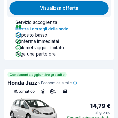
Visualizza offerta
Servizio accoglienza
Mostra i dettagli della sede
Deposito basso
Conferma immediata!
Chilometraggio illimitato
Paga una parte ora
Conducente aggiuntivo gratuito
Honda Jazz
o Economica simile
Automatico
5
A/C
5
14,79 €
al giorno
Cancellazione gratuita