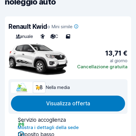
noleggio auto
Renault Kwid
o Mini simile
Manuale
5
A/C
5
13,71 €
al giorno
Cancellazione gratuita
7,8
Nella media
Visualizza offerta
Servizio accoglienza
Mostra i dettagli della sede
Deposito basso