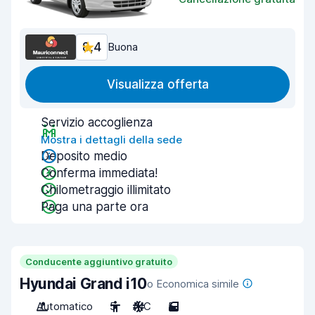
8,4
Buona
Visualizza offerta
Servizio accoglienza
Mostra i dettagli della sede
Deposito medio
Conferma immediata!
Chilometraggio illimitato
Paga una parte ora
Conducente aggiuntivo gratuito
Hyundai Grand i10
o Economica simile
Automatico
5
A/C
5