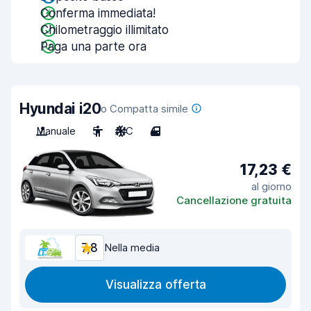
Conferma immediata!
Chilometraggio illimitato
Paga una parte ora
Hyundai i20
o Compatta simile
Manuale
5
A/C
4
17,23 €
al giorno
Cancellazione gratuita
7,8
Nella media
Visualizza offerta