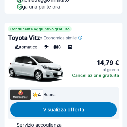
Chilometraggio illimitato
Paga una parte ora
Conducente aggiuntivo gratuito
Toyota Vitz
o Economica simile
Automatico
5
A/C
5
14,79 €
al giorno
Cancellazione gratuita
8,4
Buona
Visualizza offerta
Servizio accoglienza