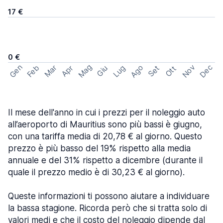
17 €
0 €
Mag
Gen
Ago
Nov
Dec
Feb
Mar
Lug
Apr
Set
Giu
Ott
Il mese dell'anno in cui i prezzi per il noleggio auto
all’aeroporto di Mauritius sono più bassi è giugno,
con una tariffa media di 20,78 € al giorno. Questo
prezzo è più basso del 19% rispetto alla media
annuale e del 31% rispetto a dicembre (durante il
quale il prezzo medio è di 30,23 € al giorno).
Queste informazioni ti possono aiutare a individuare
la bassa stagione. Ricorda però che si tratta solo di
valori medi e che il costo del noleggio dipende dal