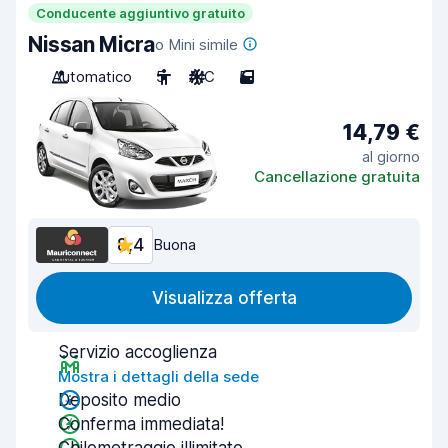
Conducente aggiuntivo gratuito
Nissan Micra
o Mini simile
Automatico
5
A/C
5
14,79 €
al giorno
Cancellazione gratuita
8,4
Buona
Visualizza offerta
Servizio accoglienza
Mostra i dettagli della sede
Deposito medio
Conferma immediata!