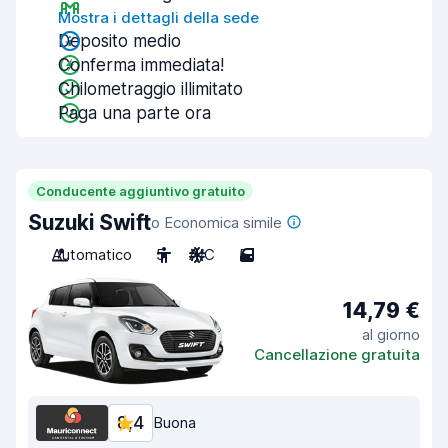
Mostra i dettagli della sede
Deposito medio
Conferma immediata!
Chilometraggio illimitato
Paga una parte ora
Conducente aggiuntivo gratuito
Suzuki Swift
o Economica simile
Automatico
5
A/C
5
14,79 €
al giorno
Cancellazione gratuita
8,4
Buona