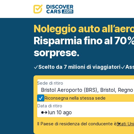
Noleggio auto all’aero
Risparmia fino al 70%
sorprese.
Scelto da 7 milioni di viaggiatori
Ass
Sede di ritiro
Bristol Aeroporto (BRS), Bristol, Regno
Riconsegna nella stessa sede
Data di ritiro
lun 10 ago
Il Paese di residenza del conducente è
Stati Un