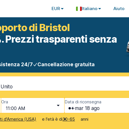
EUR
Italiano
Aiuto
porto di Bristol
. Prezzi trasparenti senza
istenza 24/7
Cancellazione gratuita
 Unito
Ora
Data di riconsegna
11:00 AM
mar 18 ago
e l'età è di
anni
iti d'America (USA)
30-65