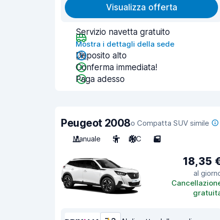
Visualizza offerta
Servizio navetta gratuito
Mostra i dettagli della sede
Deposito alto
Conferma immediata!
Paga adesso
Peugeot 2008
o Compatta SUV simile
Manuale
5
A/C
5
18,35 
al giorn
Cancellazion
gratuit