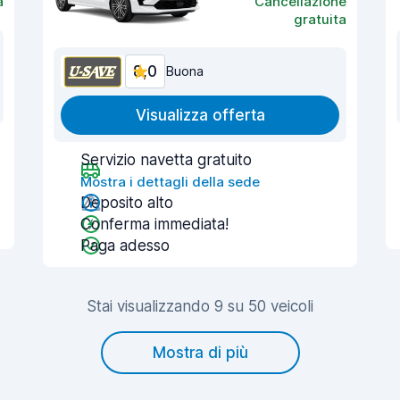
a
Cancellazione
gratuita
8,0
Buona
Visualizza offerta
Servizio navetta gratuito
Mostra i dettagli della sede
Deposito alto
Conferma immediata!
Paga adesso
Stai visualizzando 9 su 50 veicoli
Mostra di più