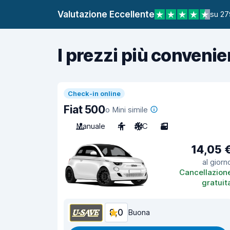
Valutazione Eccellente
su 27
I prezzi più convenie
Check-in online
Fiat 500
o Mini simile
Manuale
4
A/C
3
14,05 
al giorn
Cancellazion
gratuit
8,0
Buona