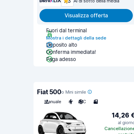
7,3
Al di sotto della media
Visualizza offerta
Fuori dal terminal
Mostra i dettagli della sede
Deposito alto
Conferma immediata!
Paga adesso
Fiat 500
o Mini simile
Manuale
4
A/C
3
14,26 
al giorn
Cancellazion