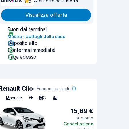
7,3
Al di sotto della media
Visualizza offerta
Fuori dal terminal
Mostra i dettagli della sede
Deposito alto
Conferma immediata!
Paga adesso
Renault Clio
o Economica simile
Manuale
5
A/C
5
15,89 €
al giorno
Cancellazione