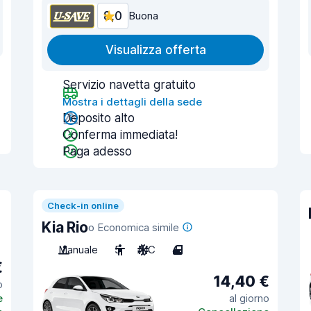
8,0
Buona
Visualizza offerta
Servizio navetta gratuito
Mostra i dettagli della sede
Deposito alto
Conferma immediata!
Paga adesso
Check-in online
Kia Rio
o Economica simile
Manuale
5
A/C
4
€
14,40 €
o
e
al giorno