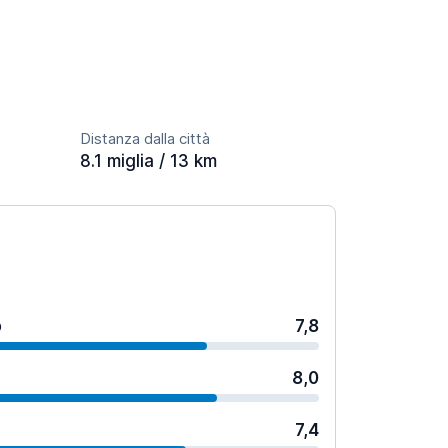
Distanza dalla città
8.1 miglia / 13 km
o
7,8
8,0
7,4