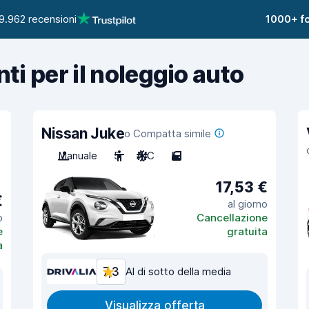
9.962 recensioni
1000+ fo
nti per il noleggio auto
Nissan Juke
o Compatta simile
Manuale
5
A/C
5
17,53 €
€
al giorno
o
Cancellazione
e
gratuita
a
7,3
Al di sotto della media
Visualizza offerta