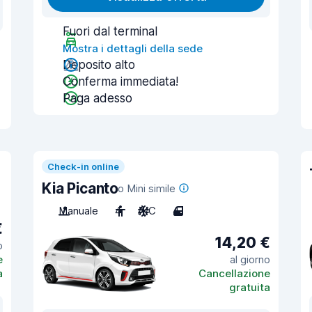
Fuori dal terminal
Mostra i dettagli della sede
Deposito alto
Conferma immediata!
Paga adesso
Check-in online
Kia Picanto
o Mini simile
Manuale
4
A/C
4
€
14,20 €
o
e
al giorno
a
Cancellazione
gratuita