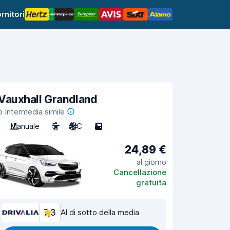
rnitori
Vauxhall Grandland
o Intermedia simile
Manuale
5
A/C
5
24,89 €
al giorno
Cancellazione
gratuita
7,3
Al di sotto della media