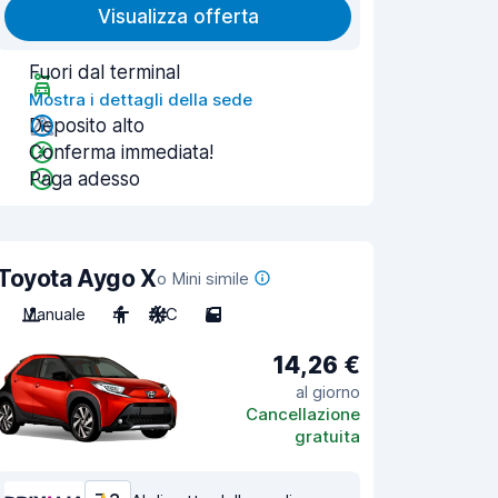
Visualizza offerta
Fuori dal terminal
Mostra i dettagli della sede
Deposito alto
Conferma immediata!
Paga adesso
Toyota Aygo X
o Mini simile
Manuale
4
A/C
5
14,26 €
al giorno
Cancellazione
gratuita