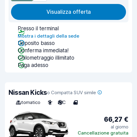
Visualizza offerta
Presso il terminal
Mostra i dettagli della sede
Deposito basso
Conferma immediata!
Chilometraggio illimitato
Paga adesso
Nissan Kicks
o Compatta SUV simile
Automatico
5
A/C
4
66,27 €
al giorno
Cancellazione gratuita