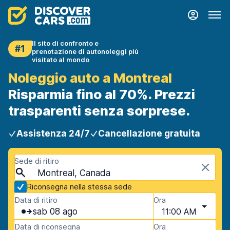
Il sito di confronto e
#1
prenotazione di autonoleggi più
visitato al mondo
Noleggio auto a Montreal
Risparmia fino al 70%. Prezzi
trasparenti senza sorprese.
Assistenza 24/7
Cancellazione gratuita
Sede di ritiro
Montreal, Canada
Riconsegna nella stessa sede
Data di ritiro
Ora
sab 08 ago
11:00 AM
Data di riconsegna
Ora