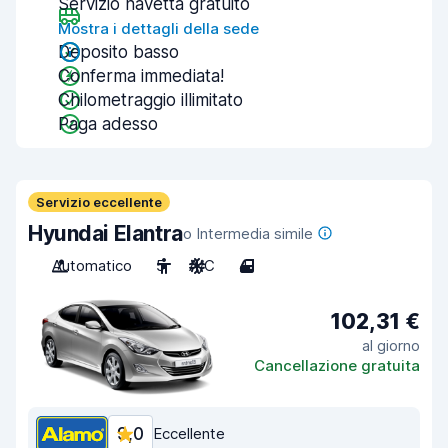
Servizio navetta gratuito
Mostra i dettagli della sede
Deposito basso
Conferma immediata!
Chilometraggio illimitato
Paga adesso
Servizio eccellente
Hyundai Elantra
o Intermedia simile
Automatico
5
A/C
4
102,31 €
al giorno
Cancellazione gratuita
9,0
Eccellente