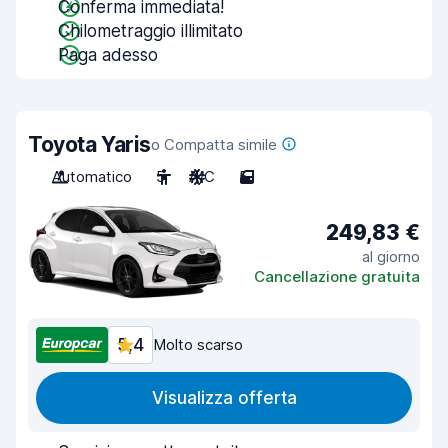
Conferma immediata!
Chilometraggio illimitato
Paga adesso
Toyota Yaris
o Compatta simile
Automatico
5
A/C
5
249,83 €
al giorno
Cancellazione gratuita
5,4
Molto scarso
Visualizza offerta