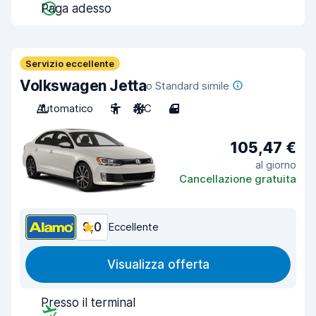
Paga adesso
Servizio eccellente
Volkswagen Jetta
o Standard simile
Automatico
5
A/C
4
105,47 €
al giorno
Cancellazione gratuita
9,0
Eccellente
Visualizza offerta
Presso il terminal