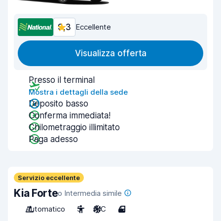
9,3
Eccellente
Visualizza offerta
Presso il terminal
Mostra i dettagli della sede
Deposito basso
Conferma immediata!
Chilometraggio illimitato
Paga adesso
Servizio eccellente
Kia Forte
o Intermedia simile
Automatico
5
A/C
4