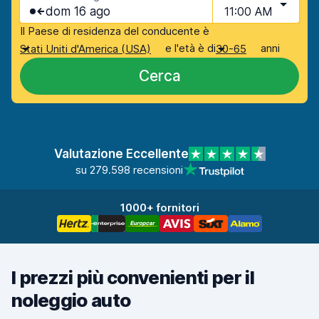
dom 16 ago
11:00 AM
Il Paese di residenza del conducente è
e l'età è di
anni
Stati Uniti d'America (USA)
30-65
Cerca
Valutazione Eccellente
su 279.598 recensioni
1000+ fornitori
I prezzi più convenienti per il
noleggio auto