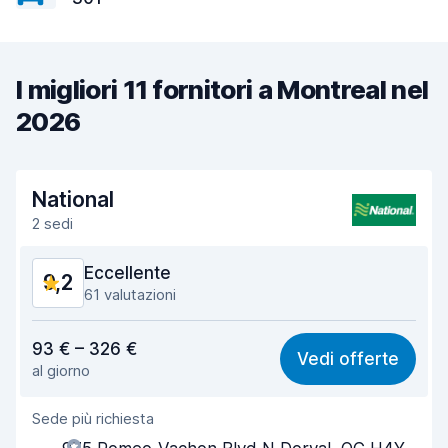
I migliori 11 fornitori a Montreal nel
2026
National
2 sedi
Eccellente
9,2
61 valutazioni
Rapporto qualità-prezzo
9,1
93 € – 326 €
Vedi offerte
al giorno
Facile da trovare
8,9
Sede più richiesta
Gentilezza degli agenti
9,4