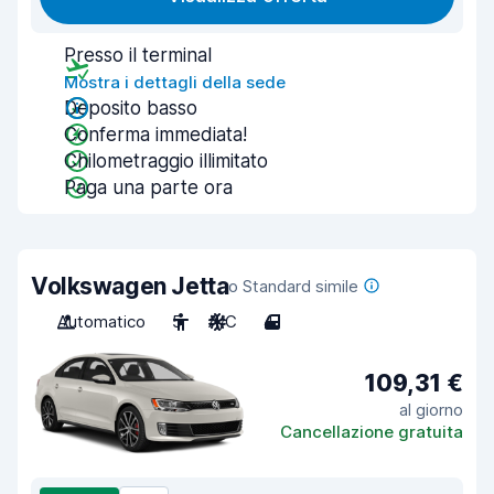
Presso il terminal
Mostra i dettagli della sede
Deposito basso
Conferma immediata!
Chilometraggio illimitato
Paga una parte ora
Volkswagen Jetta
o Standard simile
Automatico
5
A/C
4
109,31 €
al giorno
Cancellazione gratuita