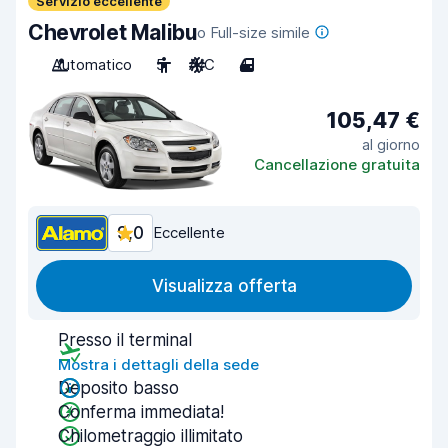
Servizio eccellente
Chevrolet Malibu
o Full-size simile
Automatico
5
A/C
4
105,47 €
al giorno
Cancellazione gratuita
9,0
Eccellente
Visualizza offerta
Presso il terminal
Mostra i dettagli della sede
Deposito basso
Conferma immediata!
Chilometraggio illimitato