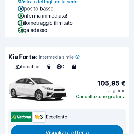
Mostra i dettagli della sede
Deposito basso
Conferma immediata!
Chilometraggio illimitato
Paga adesso
Kia Forte
o Intermedia simile
Automatico
5
A/C
4
105,95 €
al giorno
Cancellazione gratuita
9,3
Eccellente
Visualizza offerta