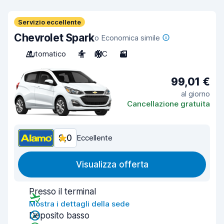
Servizio eccellente
Chevrolet Spark
o Economica simile
Automatico
4
A/C
3
99,01 €
al giorno
Cancellazione gratuita
9,0
Eccellente
Visualizza offerta
Presso il terminal
Mostra i dettagli della sede
Deposito basso