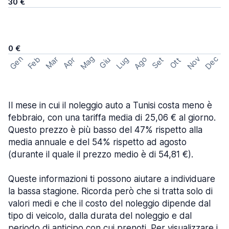
30 €
0 €
Mag
Gen
Ago
Nov
Dec
Feb
Mar
Lug
Apr
Set
Giu
Ott
Il mese in cui il noleggio auto a Tunisi costa meno è
febbraio, con una tariffa media di 25,06 € al giorno.
Questo prezzo è più basso del 47% rispetto alla
media annuale e del 54% rispetto ad agosto
(durante il quale il prezzo medio è di 54,81 €).
Queste informazioni ti possono aiutare a individuare
la bassa stagione. Ricorda però che si tratta solo di
valori medi e che il costo del noleggio dipende dal
tipo di veicolo, dalla durata del noleggio e dal
periodo di anticipo con cui prenoti. Per visualizzare i