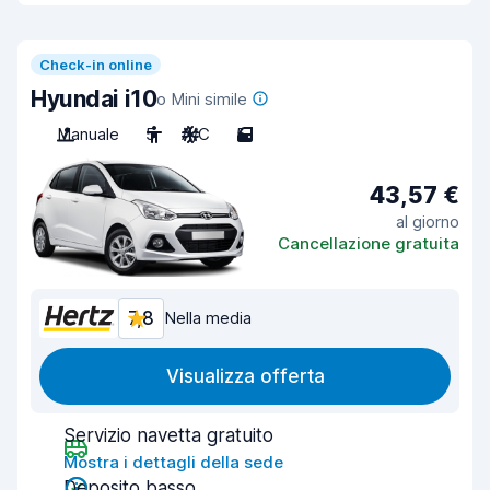
Check-in online
Hyundai i10
o Mini simile
Manuale
5
A/C
5
43,57 €
al giorno
Cancellazione gratuita
7,8
Nella media
Visualizza offerta
Servizio navetta gratuito
Mostra i dettagli della sede
Deposito basso