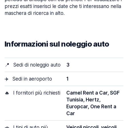
prezzi esatti inserisci le date che ti interessano nella
maschera di ricerca in alto.
Informazioni sul noleggio auto
📍
Sedi di noleggio auto
3
✈️
Sedi in aeroporto
1
🔥
I fornitori più richiesti
Camel Rent a Car, SGF
Tunisia, Hertz,
Europcar, One Rent a
Car
🚗
I tipi di auto più
Veicoli piccoli, veicoli