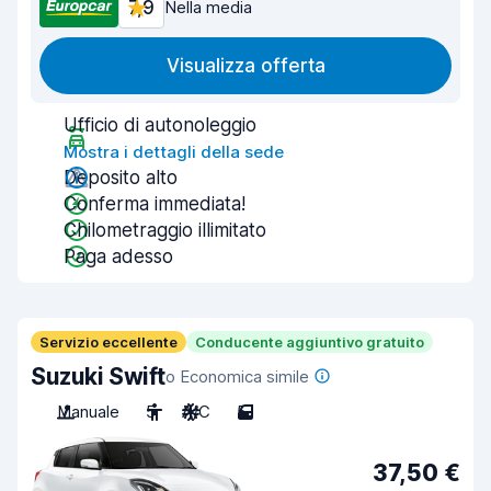
7,9
Nella media
Visualizza offerta
Ufficio di autonoleggio
Mostra i dettagli della sede
Deposito alto
Conferma immediata!
Chilometraggio illimitato
Paga adesso
Servizio eccellente
Conducente aggiuntivo gratuito
Suzuki Swift
o Economica simile
Manuale
5
A/C
5
37,50 €