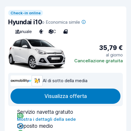
Check-in online
Hyundai i10
o Economica simile
Manuale
4
A/C
4
35,79 €
al giorno
Cancellazione gratuita
7,1
Al di sotto della media
Visualizza offerta
Servizio navetta gratuito
Mostra i dettagli della sede
Deposito medio