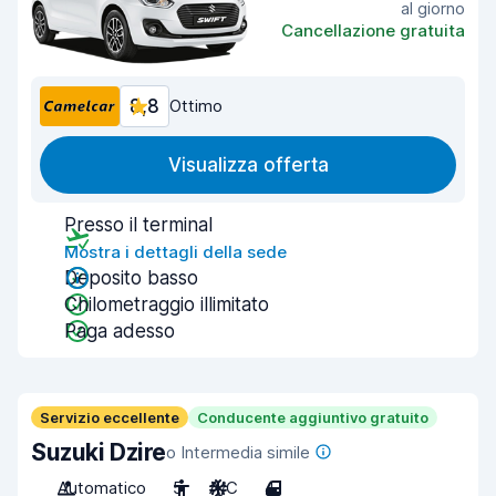
al giorno
Cancellazione gratuita
8,8
Ottimo
Visualizza offerta
Presso il terminal
Mostra i dettagli della sede
Deposito basso
Chilometraggio illimitato
Paga adesso
Servizio eccellente
Conducente aggiuntivo gratuito
Suzuki Dzire
o Intermedia simile
Automatico
5
A/C
4