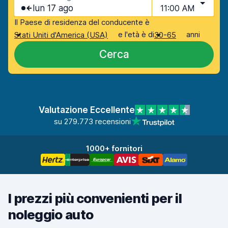
lun 17 ago
11:00 AM
Il Paese di residenza del conducente è
e l'età è di
anni
Stati Uniti d'America (USA)
30-65
Cerca
Valutazione Eccellente
su 279.773 recensioni
1000+ fornitori
I prezzi più convenienti per il
noleggio auto