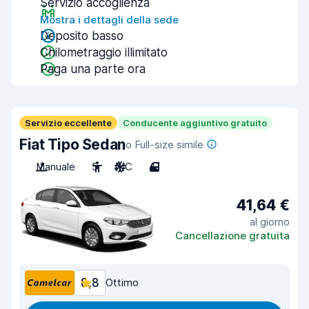
Servizio accoglienza
Mostra i dettagli della sede
Deposito basso
Chilometraggio illimitato
Paga una parte ora
Servizio eccellente
Conducente aggiuntivo gratuito
Fiat Tipo Sedan
o Full-size simile
Manuale
5
A/C
4
41,64 €
al giorno
Cancellazione gratuita
8,8
Ottimo