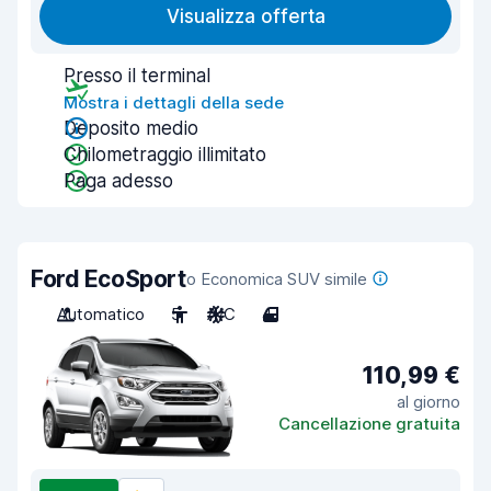
Visualizza offerta
Presso il terminal
Mostra i dettagli della sede
Deposito medio
Chilometraggio illimitato
Paga adesso
Ford EcoSport
o Economica SUV simile
Automatico
5
A/C
4
110,99 €
al giorno
Cancellazione gratuita