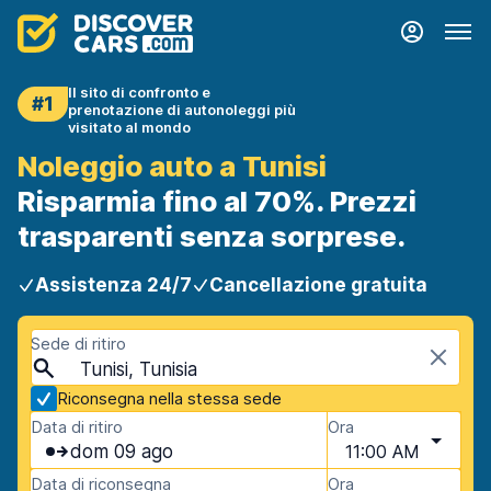
Il sito di confronto e
#1
prenotazione di autonoleggi più
visitato al mondo
Noleggio auto a Tunisi
Risparmia fino al 70%. Prezzi
trasparenti senza sorprese.
Assistenza 24/7
Cancellazione gratuita
Sede di ritiro
Tunisi, Tunisia
Riconsegna nella stessa sede
Data di ritiro
Ora
dom 09 ago
11:00 AM
Data di riconsegna
Ora