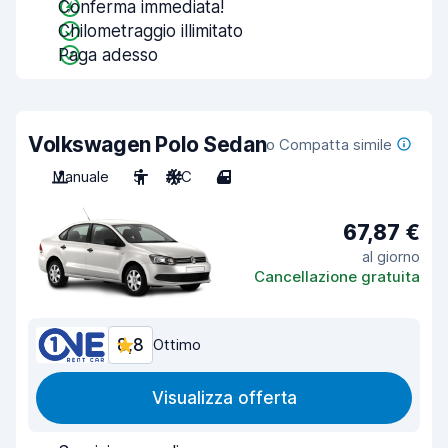
Conferma immediata!
Chilometraggio illimitato
Paga adesso
Volkswagen Polo Sedan
o Compatta simile
Manuale
5
A/C
4
67,87 €
al giorno
Cancellazione gratuita
8,8
Ottimo
Visualizza offerta