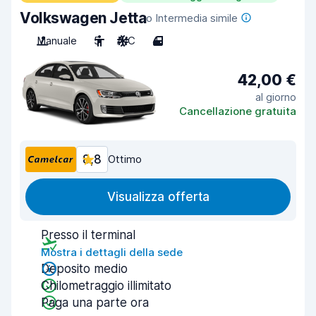
Volkswagen Jetta
o Intermedia simile
Manuale
5
A/C
4
42,00 €
al giorno
Cancellazione gratuita
8,8
Ottimo
Visualizza offerta
Presso il terminal
Mostra i dettagli della sede
Deposito medio
Chilometraggio illimitato
Paga una parte ora