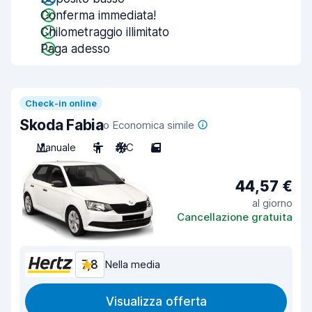
Conferma immediata!
Chilometraggio illimitato
Paga adesso
Check-in online
Skoda Fabia
o Economica simile
Manuale
5
A/C
5
44,57 €
al giorno
Cancellazione gratuita
7,8
Nella media
Visualizza offerta