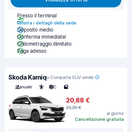
Presso il terminal
Mostra i dettagli della sede
Deposito medio
Conferma immediata!
Chilometraggio illimitato
Paga adesso
Skoda Kamiq
o Compatta SUV simile
Manuale
5
A/C
5
20,88 €
23,20 €
al giorno
Cancellazione gratuita