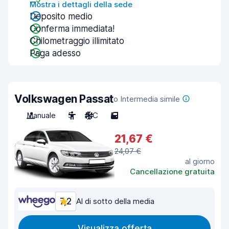
Mostra i dettagli della sede
Deposito medio
Conferma immediata!
Chilometraggio illimitato
Paga adesso
Volkswagen Passat
o Intermedia simile
Manuale
5
A/C
5
21,67 €
24,07 €
al giorno
Cancellazione gratuita
7,2
Al di sotto della media
Visualizza offerta