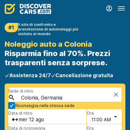
Il sito di confronto e
#1
prenotazione di autonoleggi più
visitato al mondo
Noleggio auto a Colonia
Risparmia fino al 70%. Prezzi
trasparenti senza sorprese.
Assistenza 24/7
Cancellazione gratuita
Sede di ritiro
Colonia, Germania
Riconsegna nella stessa sede
Data di ritiro
Ora
mer 12 ago
11:00 AM
Data di riconsegna
Ora