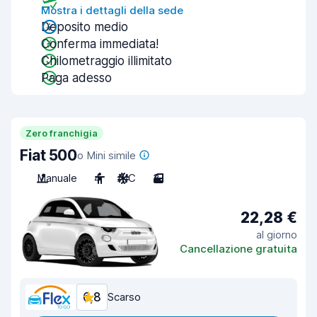
Mostra i dettagli della sede
Deposito medio
Conferma immediata!
Chilometraggio illimitato
Paga adesso
Zero franchigia
Fiat 500
o Mini simile
Manuale
4
A/C
3
22,28 €
al giorno
Cancellazione gratuita
6,8
Scarso