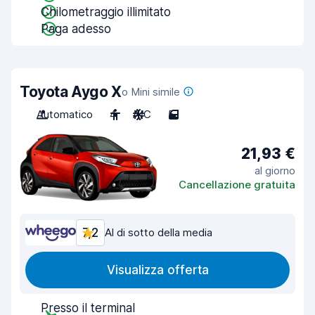
Chilometraggio illimitato
Paga adesso
Toyota Aygo X
o Mini simile
Automatico
4
A/C
5
21,93 €
al giorno
Cancellazione gratuita
7,2
Al di sotto della media
Visualizza offerta
Presso il terminal