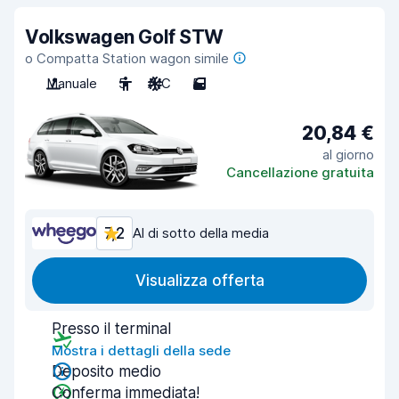
Volkswagen Golf STW
o Compatta Station wagon simile
Manuale
5
A/C
5
20,84 €
al giorno
Cancellazione gratuita
7,2
Al di sotto della media
Visualizza offerta
Presso il terminal
Mostra i dettagli della sede
Deposito medio
Conferma immediata!