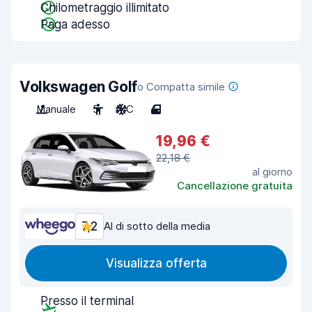
Chilometraggio illimitato
Paga adesso
Volkswagen Golf
o Compatta simile
Manuale
5
A/C
4
19,96 €
22,18 €
al giorno
Cancellazione gratuita
7,2
Al di sotto della media
Visualizza offerta
Presso il terminal