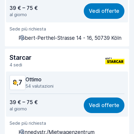
Rapporto qualità-prezzo
8,6
39 € – 75 €
Vedi offerte
al giorno
Facile da trovare
8,4
Sede più richiesta
Gentilezza degli agenti
8,6
Robert-Perthel-Strasse 14 - 16, 50739 Köln
Rapidità del ritiro
8,3
Rapidità della riconsegna
8,5
Starcar
4 sedi
Pulizia del veicolo
9,3
Ottimo
8,7
Condizioni dell'auto
9,3
54 valutazioni
Rapporto qualità-prezzo
8,5
39 € – 75 €
Vedi offerte
al giorno
Facile da trovare
8,6
Sede più richiesta
Gentilezza degli agenti
8,6
Kennedystr./Mietwagenzentrum