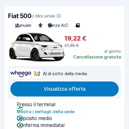
Fiat 500
o Mini simile
Manuale
4
Senza A/C
3
19,22 €
21,35 €
al giorno
Cancellazione gratuita
7,2
Al di sotto della media
Visualizza offerta
Presso il terminal
Mostra i dettagli della sede
Deposito medio
Conferma immediata!