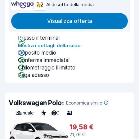
7,2
Al di sotto della media
Visualizza offerta
Presso il terminal
Mostra i dettagli della sede
Deposito medio
Conferma immediata!
Chilometraggio illimitato
Paga adesso
Volkswagen Polo
o Economica simile
Manuale
5
A/C
3
19,58 €
21,76 €