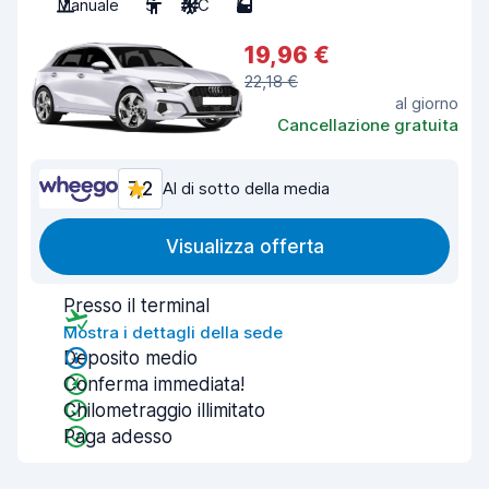
Manuale
5
A/C
5
19,96 €
22,18 €
al giorno
Cancellazione gratuita
7,2
Al di sotto della media
Visualizza offerta
Presso il terminal
Mostra i dettagli della sede
Deposito medio
Conferma immediata!
Chilometraggio illimitato
Paga adesso