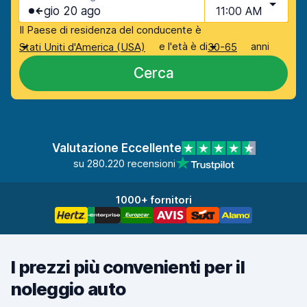
gio 20 ago
11:00 AM
Il Paese di residenza del conducente è
e l'età è di
anni
Stati Uniti d'America (USA)
30-65
Cerca
Valutazione Eccellente
su 280.220 recensioni
1000+ fornitori
I prezzi più convenienti per il
noleggio auto