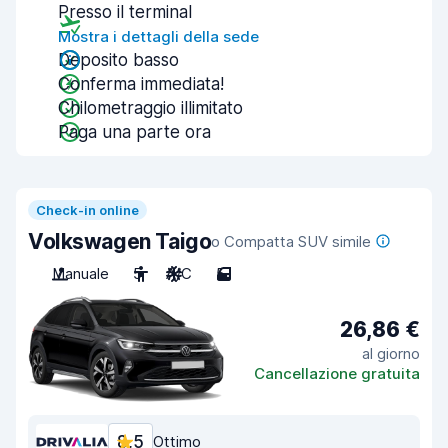
Presso il terminal
Mostra i dettagli della sede
Deposito basso
Conferma immediata!
Chilometraggio illimitato
Paga una parte ora
Check-in online
Volkswagen Taigo
o Compatta SUV simile
Manuale
5
A/C
5
26,86 €
al giorno
Cancellazione gratuita
8,5
Ottimo