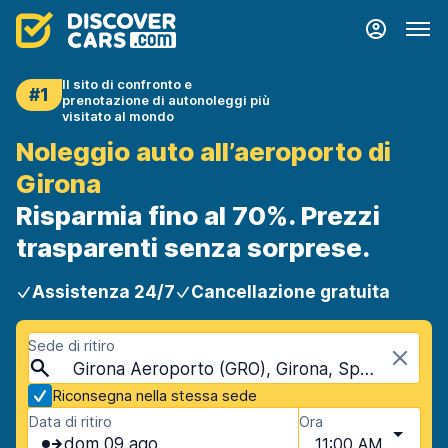
Il sito di confronto e
#1
prenotazione di autonoleggi più
visitato al mondo
Noleggio auto all’aeroporto di
Girona
Risparmia fino al 70%. Prezzi
trasparenti senza sorprese.
Assistenza 24/7
Cancellazione gratuita
Sede di ritiro
Girona Aeroporto (GRO), Girona, Spagna
Riconsegna nella stessa sede
Data di ritiro
Ora
dom 09 ago
11:00 AM