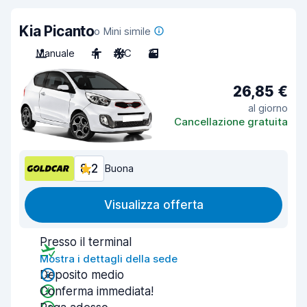
Kia Picanto
o Mini simile
Manuale
4
A/C
3
26,85 €
al giorno
Cancellazione gratuita
8,2
Buona
Visualizza offerta
Presso il terminal
Mostra i dettagli della sede
Deposito medio
Conferma immediata!