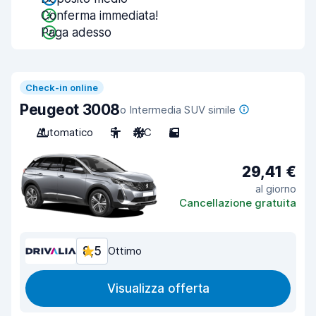
Conferma immediata!
Paga adesso
Check-in online
Peugeot 3008
o Intermedia SUV simile
Automatico
5
A/C
5
29,41 €
al giorno
Cancellazione gratuita
8,5
Ottimo
Visualizza offerta