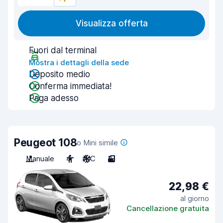
Visualizza offerta
Fuori dal terminal
Mostra i dettagli della sede
Deposito medio
Conferma immediata!
Paga adesso
Peugeot 108
o Mini simile
Manuale
4
A/C
3
22,98 €
al giorno
Cancellazione gratuita