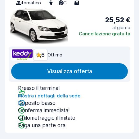
Automatico
5
A/C
5
25,52 €
al giorno
Cancellazione gratuita
8,6
Ottimo
Visualizza offerta
Presso il terminal
Mostra i dettagli della sede
Deposito basso
Conferma immediata!
Chilometraggio illimitato
Paga una parte ora