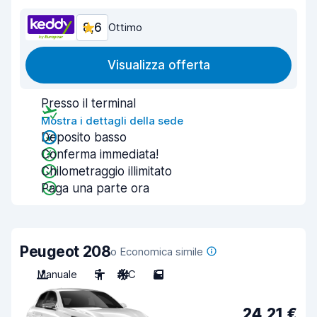
8,6
Ottimo
Visualizza offerta
Presso il terminal
Mostra i dettagli della sede
Deposito basso
Conferma immediata!
Chilometraggio illimitato
Paga una parte ora
Peugeot 208
o Economica simile
Manuale
5
A/C
5
24,21 €