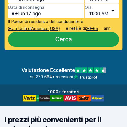
Data di riconsegna
Ora
lun 17 ago
11:00 AM
Il Paese di residenza del conducente è
e l'età è di
anni
Stati Uniti d'America (USA)
30-65
Cerca
Valutazione Eccellente
su 279.664 recensioni
1000+ fornitori
I prezzi più convenienti per il