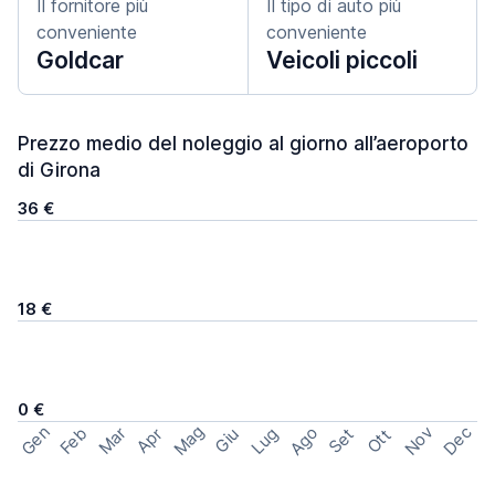
Il fornitore più
Il tipo di auto più
conveniente
conveniente
Goldcar
Veicoli piccoli
Prezzo medio del noleggio al giorno all’aeroporto
di Girona
36 €
18 €
0 €
Mag
Gen
Ago
Nov
Dec
Feb
Mar
Lug
Apr
Set
Giu
Ott