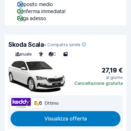
Deposito medio
Conferma immediata!
Paga adesso
Skoda Scala
o Compatta simile
Manuale
5
A/C
5
27,19 €
al giorno
Cancellazione gratuita
8,6
Ottimo
Visualizza offerta