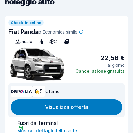
noleggio auto
Check-in online
Fiat Panda
o Economica simile
Manuale
4
A/C
4
22,58 €
al giorno
Cancellazione gratuita
8,5
Ottimo
Visualizza offerta
Fuori dal terminal
Mostra i dettagli della sede