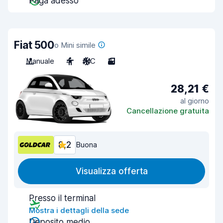
Paga adesso
Fiat 500
o Mini simile
Manuale
4
A/C
3
28,21 €
al giorno
Cancellazione gratuita
8,2
Buona
Visualizza offerta
Presso il terminal
Mostra i dettagli della sede
Deposito medio