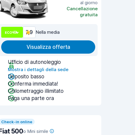
al giorno
Cancellazione
gratuita
7,9
Nella media
Visualizza offerta
Ufficio di autonoleggio
Mostra i dettagli della sede
Deposito basso
Conferma immediata!
Chilometraggio illimitato
Paga una parte ora
Check-in online
Fiat 500
o Mini simile