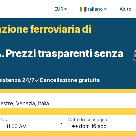
EUR
Italiano
Aiuto
zione ferroviaria di
. Prezzi trasparenti senza
istenza 24/7
Cancellazione gratuita
stre, Venezia, Italia
Ora
Data di riconsegna
11:00 AM
dom 16 ago