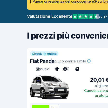
Il Paese di residenza del conducente è
Stati Un
Valutazione Eccellente
su 27
I prezzi più convenie
Check-in online
Fiat Panda
o Economica simile
Manuale
5
A/C
5
20,01 
al giorn
Cancellazion
gratuit