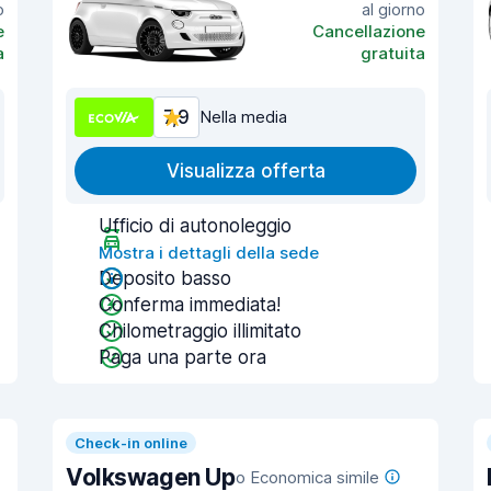
o
al giorno
e
Cancellazione
a
gratuita
7,9
Nella media
Visualizza offerta
Ufficio di autonoleggio
Mostra i dettagli della sede
Deposito basso
Conferma immediata!
Chilometraggio illimitato
Paga una parte ora
Check-in online
Volkswagen Up
o Economica simile