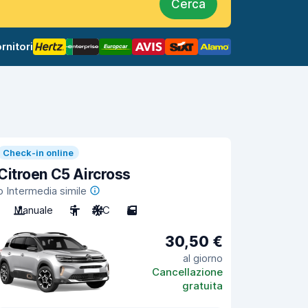
Cerca
rnitori
Check-in online
Citroen C5 Aircross
o Intermedia simile
Manuale
5
A/C
5
30,50 €
al giorno
Cancellazione
gratuita