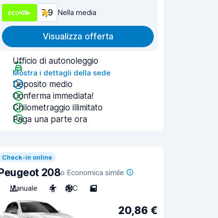
7,9
Nella media
Visualizza offerta
Ufficio di autonoleggio
Mostra i dettagli della sede
Deposito medio
Conferma immediata!
Chilometraggio illimitato
Paga una parte ora
Check-in online
Peugeot 208
o Economica simile
Manuale
4
A/C
5
20,86 €