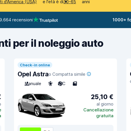
e l'età è di
anni
iti d'America (USA)
30-65
9.664 recensioni
1000+ fo
nti per il noleggio auto
Check-in online
Opel Astra
o Compatta simile
Manuale
5
A/C
5
€
25,10 €
o
al giorno
e
Cancellazione
a
gratuita