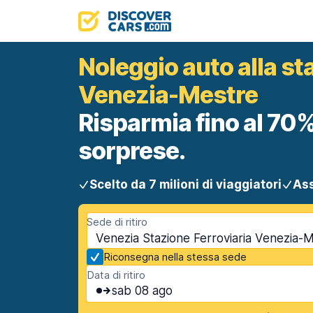
Noleggio auto alla sta
Venezia-Mestre
Risparmia fino al 70%
sorprese.
Scelto da 7 milioni di viaggiatori
Ass
Sede di ritiro
Venezia Stazione Ferroviaria Venezia-Me
Riconsegna nella stessa sede
Data di ritiro
sab 08 ago