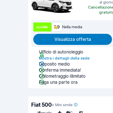
al giorn
Cancellazion
gratuit
7,9
Nella media
Visualizza offerta
Ufficio di autonoleggio
Mostra i dettagli della sede
Deposito medio
Conferma immediata!
Chilometraggio illimitato
Paga una parte ora
Fiat 500
o Mini simile
Manuale
4
A/C
3