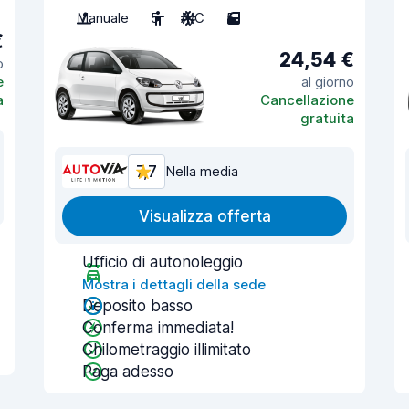
Manuale
5
A/C
5
€
24,54 €
o
e
al giorno
a
Cancellazione
gratuita
7,7
Nella media
Visualizza offerta
Ufficio di autonoleggio
Mostra i dettagli della sede
Deposito basso
Conferma immediata!
Chilometraggio illimitato
Paga adesso