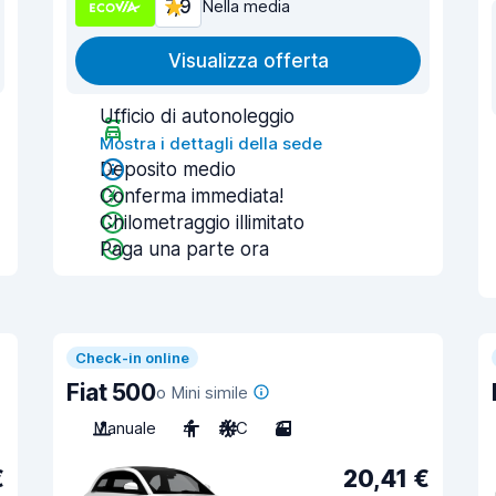
7,9
Nella media
Visualizza offerta
Ufficio di autonoleggio
Mostra i dettagli della sede
Deposito medio
Conferma immediata!
Chilometraggio illimitato
Paga una parte ora
Check-in online
Fiat 500
o Mini simile
Manuale
4
A/C
3
€
20,41 €