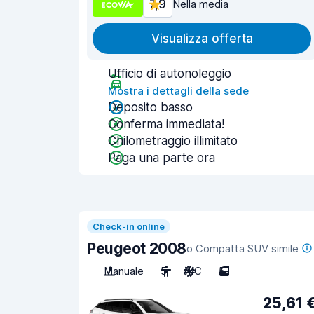
7,9
Nella media
Visualizza offerta
Ufficio di autonoleggio
Mostra i dettagli della sede
Deposito basso
Conferma immediata!
Chilometraggio illimitato
Paga una parte ora
Check-in online
Peugeot 2008
o Compatta SUV simile
Manuale
5
A/C
5
25,61 