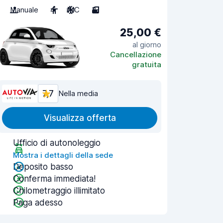
Manuale
4
A/C
3
25,00 €
al giorno
Cancellazione
gratuita
7,7
Nella media
Visualizza offerta
Ufficio di autonoleggio
Mostra i dettagli della sede
Deposito basso
Conferma immediata!
Chilometraggio illimitato
Paga adesso