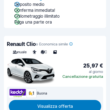
Deposito medio
Conferma immediata!
Chilometraggio illimitato
Paga una parte ora
Renault Clio
o Economica simile
Manuale
5
A/C
5
25,97 €
al giorno
Cancellazione gratuita
8,1
Buona
Visualizza offerta