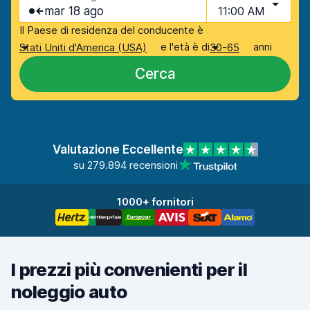
mar 18 ago
11:00 AM
Il Paese di residenza del conducente è
e l'età è di
anni
Stati Uniti d'America (USA)
30-65
Cerca
Valutazione Eccellente
su 279.894 recensioni
1000+ fornitori
I prezzi più convenienti per il
noleggio auto