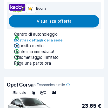
8,1
Buona
Visualizza offerta
Centro di autonoleggio
Mostra i dettagli della sede
Deposito medio
Conferma immediata!
Chilometraggio illimitato
Paga una parte ora
Opel Corsa
o Economica simile
Manuale
5
A/C
3
23,65 €