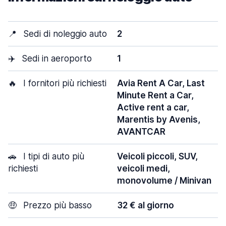
📍
Sedi di noleggio auto
2
✈️
Sedi in aeroporto
1
🔥
I fornitori più richiesti
Avia Rent A Car, Last
Minute Rent a Car,
Active rent a car,
Marentis by Avenis,
AVANTCAR
🚗
I tipi di auto più
Veicoli piccoli, SUV,
richiesti
veicoli medi,
monovolume / Minivan
🤑
Prezzo più basso
32 € al giorno