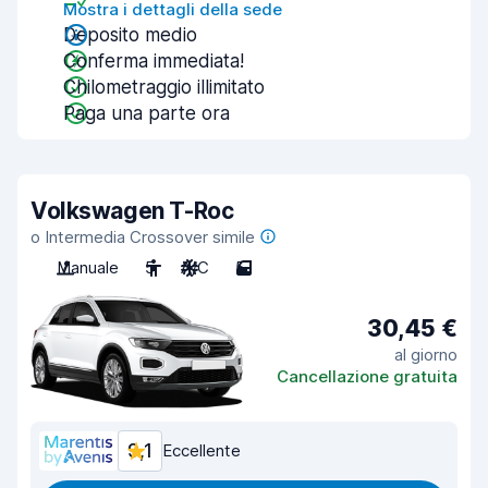
Mostra i dettagli della sede
Deposito medio
Conferma immediata!
Chilometraggio illimitato
Paga una parte ora
Volkswagen T-Roc
o Intermedia Crossover simile
Manuale
5
A/C
5
30,45 €
al giorno
Cancellazione gratuita
9,1
Eccellente