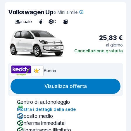
Volkswagen Up
o Mini simile
Manuale
4
A/C
3
25,83 €
al giorno
Cancellazione gratuita
8,1
Buona
Visualizza offerta
Centro di autonoleggio
Mostra i dettagli della sede
Deposito medio
Conferma immediata!
Chilometraggio illimitato