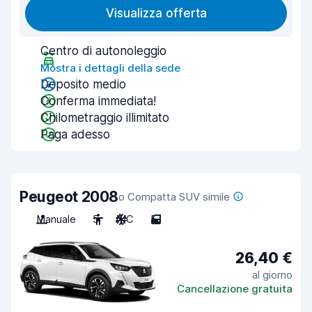
Visualizza offerta
Centro di autonoleggio
Mostra i dettagli della sede
Deposito medio
Conferma immediata!
Chilometraggio illimitato
Paga adesso
Peugeot 2008
o Compatta SUV simile
Manuale
5
A/C
5
26,40 €
al giorno
Cancellazione gratuita