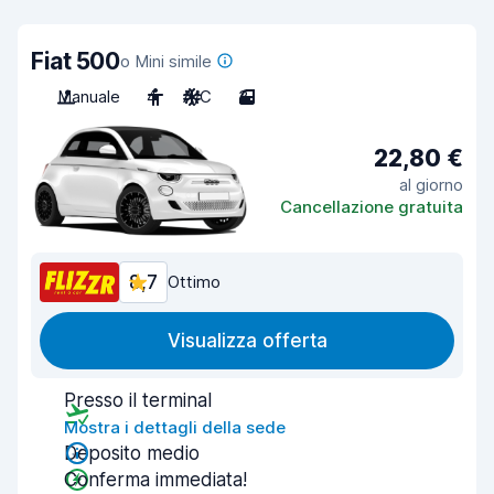
Fiat 500
o Mini simile
Manuale
4
A/C
3
22,80 €
al giorno
Cancellazione gratuita
8,7
Ottimo
Visualizza offerta
Presso il terminal
Mostra i dettagli della sede
Deposito medio
Conferma immediata!