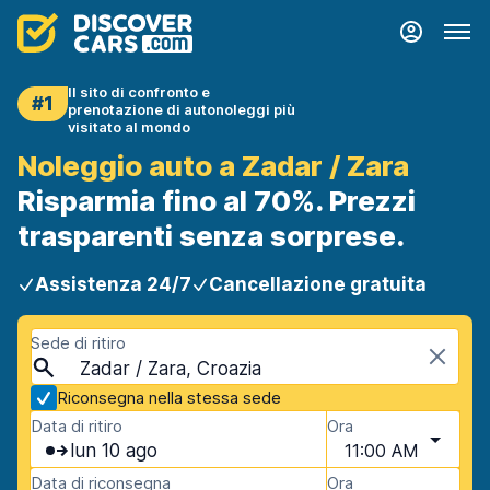
Il sito di confronto e
#1
prenotazione di autonoleggi più
visitato al mondo
Noleggio auto a Zadar / Zara
Risparmia fino al 70%. Prezzi
trasparenti senza sorprese.
Assistenza 24/7
Cancellazione gratuita
Sede di ritiro
Zadar / Zara, Croazia
Riconsegna nella stessa sede
Data di ritiro
Ora
lun 10 ago
11:00 AM
Data di riconsegna
Ora