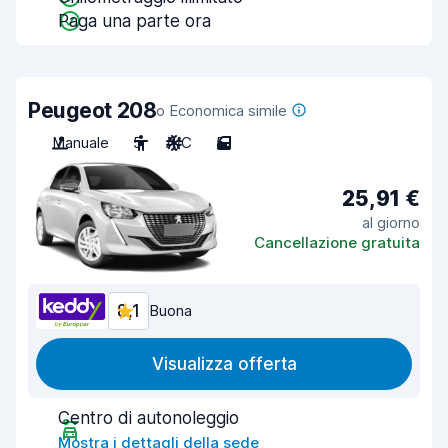
Paga una parte ora
Peugeot 208
o Economica simile
Manuale
5
A/C
5
25,91 €
al giorno
Cancellazione gratuita
8,1
Buona
Visualizza offerta
Centro di autonoleggio
Mostra i dettagli della sede