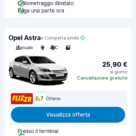
Chilometraggio illimitato
Paga una parte ora
Opel Astra
o Compatta simile
Manuale
5
A/C
5
25,90 €
al giorno
Cancellazione gratuita
8,7
Ottimo
Visualizza offerta
Presso il terminal