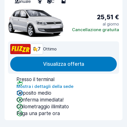
Manuale
5
A/C
5
25,51 €
al giorno
Cancellazione gratuita
8,7
Ottimo
Visualizza offerta
Presso il terminal
Mostra i dettagli della sede
Deposito medio
Conferma immediata!
Chilometraggio illimitato
Paga una parte ora