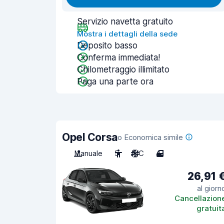
Servizio navetta gratuito
Mostra i dettagli della sede
Deposito basso
Conferma immediata!
Chilometraggio illimitato
Paga una parte ora
Opel Corsa
o Economica simile
Manuale
5
A/C
4
26,91 
al giorn
Cancellazion
gratuit