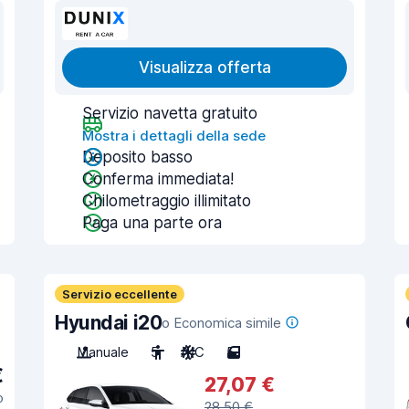
Visualizza offerta
Servizio navetta gratuito
Mostra i dettagli della sede
Deposito basso
Conferma immediata!
Chilometraggio illimitato
Paga una parte ora
Servizio eccellente
Hyundai i20
o Economica simile
Manuale
5
A/C
5
€
27,07 €
o
28,50 €