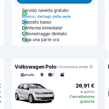
Servizio navetta gratuito
Mostra i dettagli della sede
Deposito basso
Conferma immediata!
Chilometraggio illimitato
Paga una parte ora
Volkswagen Polo
o Economica simile
Manuale
5
A/C
5
€
26,91 €
o
al giorno
e
Cancellazione
a
gratuita