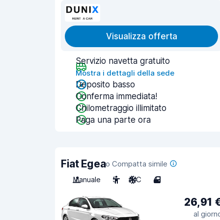
Visualizza offerta
Servizio navetta gratuito
Mostra i dettagli della sede
Deposito basso
Conferma immediata!
Chilometraggio illimitato
Paga una parte ora
Fiat Egea
o Compatta simile
Manuale
5
A/C
4
26,91 
al giorn