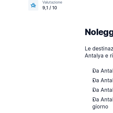
Valutazione
9,1 / 10
Nolegg
Le destinaz
Antalya e r
Da Antal
Da Antal
Da Antal
Da Antal
giorno