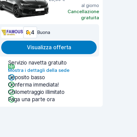
al giorno
Cancellazione
gratuita
8,4
Buona
Visualizza offerta
Servizio navetta gratuito
Mostra i dettagli della sede
Deposito basso
Conferma immediata!
Chilometraggio illimitato
Paga una parte ora