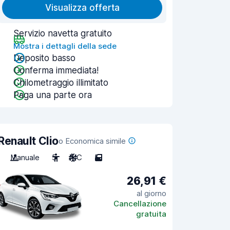
Visualizza offerta
Servizio navetta gratuito
Mostra i dettagli della sede
Deposito basso
Conferma immediata!
Chilometraggio illimitato
Paga una parte ora
Renault Clio
o Economica simile
Manuale
5
A/C
5
26,91 €
al giorno
Cancellazione
gratuita