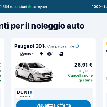
9.664 recensioni
1000+ fo
nti per il noleggio auto
Peugeot 301
o Compatta simile
Manuale
5
A/C
4
€
26,91 €
o
al giorno
e
Cancellazione
a
gratuita
Visualizza offerta