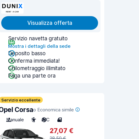
Visualizza offerta
Servizio navetta gratuito
Mostra i dettagli della sede
Deposito basso
Conferma immediata!
Chilometraggio illimitato
Paga una parte ora
Servizio eccellente
Opel Corsa
o Economica simile
Manuale
5
A/C
4
27,07 €
28,50 €