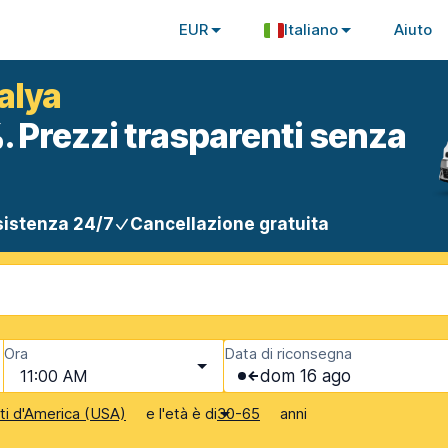
EUR
Italiano
Aiuto
alya
. Prezzi trasparenti senza
istenza 24/7
Cancellazione gratuita
Ora
Data di riconsegna
11:00 AM
dom 16 ago
e l'età è di
anni
iti d'America (USA)
30-65