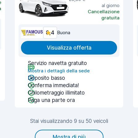
e
al giorno
a
Cancellazione
gratuita
8,4
Buona
Visualizza offerta
Servizio navetta gratuito
Mostra i dettagli della sede
Deposito basso
Conferma immediata!
Chilometraggio illimitato
Paga una parte ora
Stai visualizzando 9 su 50 veicoli
Mostra di più