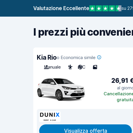
Valutazione Eccellente
su 27
I prezzi più convenie
Kia Rio
o Economica simile
Manuale
5
A/C
5
26,91 
al giorn
Cancellazion
gratuit
Visualizza offerta