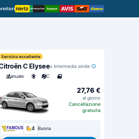
rnitori
Servizio eccellente
Citroën C Elysee
o Intermedia simile
Manuale
5
A/C
4
27,76 €
al giorno
Cancellazione
gratuita
8,4
Buona