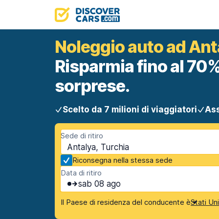
Noleggio auto ad Ant
Risparmia fino al 70%
sorprese.
Scelto da 7 milioni di viaggiatori
Ass
Sede di ritiro
Antalya, Turchia
Riconsegna nella stessa sede
Data di ritiro
sab 08 ago
Il Paese di residenza del conducente è
Stati Un