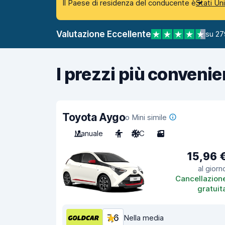
Il Paese di residenza del conducente è
Stati Un
Valutazione Eccellente
su 27
I prezzi più convenie
Toyota Aygo
o Mini simile
Manuale
4
A/C
3
15,96 
al giorn
Cancellazion
gratuit
7,6
Nella media