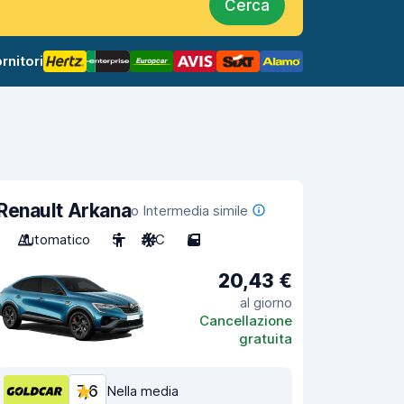
Cerca
rnitori
Renault Arkana
o Intermedia simile
Automatico
5
A/C
5
20,43 €
al giorno
Cancellazione
gratuita
7,6
Nella media