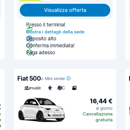
Visualizza offerta
Presso il terminal
Mostra i dettagli della sede
Deposito alto
Conferma immediata!
Paga adesso
Fiat 500
o Mini simile
Manuale
4
A/C
3
16,44 €
€
al giorno
o
Cancellazione
e
gratuita
a