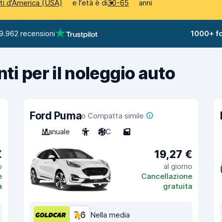
e l'età è di
anni
iti d'America (USA)
30-65
9.962 recensioni
1000+ fo
nti per il noleggio auto
Ford Puma
o Compatta simile
Manuale
5
A/C
5
€
19,27 €
o
al giorno
e
Cancellazione
a
gratuita
7,6
Nella media