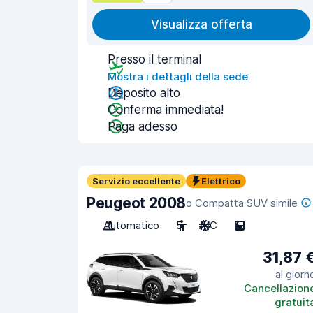
Visualizza offerta
Presso il terminal
Mostra i dettagli della sede
Deposito alto
Conferma immediata!
Paga adesso
Servizio eccellente
Elettrico
Peugeot 2008
o Compatta SUV simile
Automatico
5
A/C
5
31,87 
al giorn
Cancellazion
gratuit