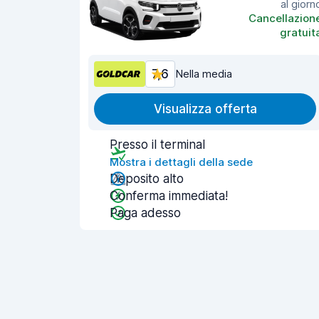
al giorn
Cancellazion
gratuit
7,6
Nella media
Visualizza offerta
Presso il terminal
Mostra i dettagli della sede
Deposito alto
Conferma immediata!
Paga adesso