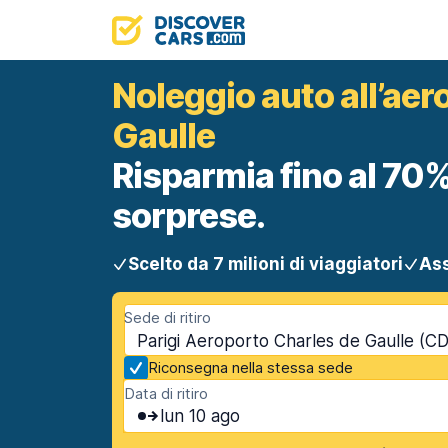
Noleggio auto all’aer
Gaulle
Risparmia fino al 70%
sorprese.
Scelto da 7 milioni di viaggiatori
Ass
Sede di ritiro
Parigi Aeroporto Charles de Gaulle (CDG
Riconsegna nella stessa sede
Data di ritiro
lun 10 ago