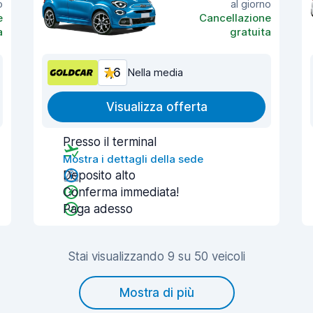
o
al giorno
e
Cancellazione
a
gratuita
7,6
Nella media
Visualizza offerta
Presso il terminal
Mostra i dettagli della sede
Deposito alto
Conferma immediata!
Paga adesso
Stai visualizzando 9 su 50 veicoli
Mostra di più