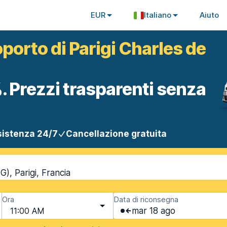
EUR
Italiano
Aiuto
oporto di Parigi Charles de
. Prezzi trasparenti senza
istenza 24/7
Cancellazione gratuita
), Parigi, Francia
Ora
Data di riconsegna
11:00 AM
mar 18 ago