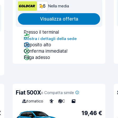
7,6
Nella media
Visualizza offerta
Presso il terminal
Mostra i dettagli della sede
Deposito alto
Conferma immediata!
Paga adesso
Fiat 500X
o Compatta simile
Automatico
5
A/C
5
€
19,46 €