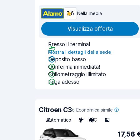
7,6
Nella media
Visualizza offerta
Presso il terminal
Mostra i dettagli della sede
Deposito basso
Conferma immediata!
Chilometraggio illimitato
Paga adesso
Citroen C3
o Economica simile
Automatico
5
A/C
5
17,56 