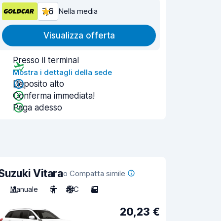
7,6
Nella media
Visualizza offerta
Presso il terminal
Mostra i dettagli della sede
Deposito alto
Conferma immediata!
Paga adesso
Suzuki Vitara
o Compatta simile
Manuale
5
A/C
5
20,23 €