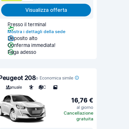
Visualizza offerta
Presso il terminal
Mostra i dettagli della sede
Deposito alto
Conferma immediata!
Paga adesso
Peugeot 208
o Economica simile
Manuale
5
A/C
5
16,76 €
al giorno
Cancellazione
gratuita