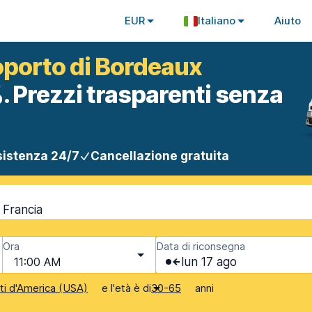
EUR
Italiano
Aiuto
roporto di Bordeaux
. Prezzi trasparenti senza
istenza 24/7
Cancellazione gratuita
 Francia
Ora
Data di riconsegna
11:00 AM
lun 17 ago
e l'età è di
anni
iti d'America (USA)
30-65