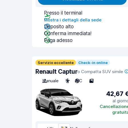
Presso il terminal
Mostra i dettagli della sede
Deposito alto
Conferma immediata!
Paga adesso
Servizio eccellente
Check-in online
Renault Captur
o Compatta SUV simile
Manuale
5
A/C
5
42,67 
al giorn
Cancellazion
gratuit