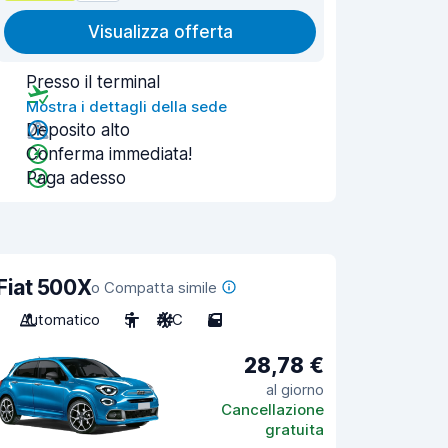
Visualizza offerta
Presso il terminal
Mostra i dettagli della sede
Deposito alto
Conferma immediata!
Paga adesso
Fiat 500X
o Compatta simile
Automatico
5
A/C
5
28,78 €
al giorno
Cancellazione
gratuita