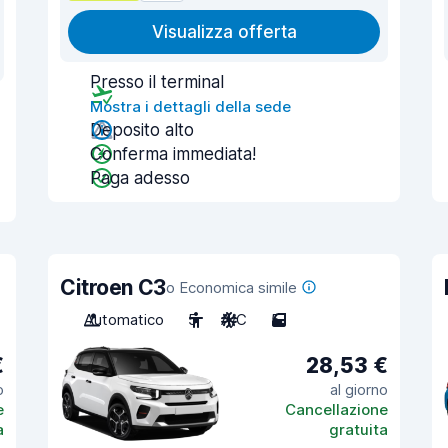
Visualizza offerta
Presso il terminal
Mostra i dettagli della sede
Deposito alto
Conferma immediata!
Paga adesso
Citroen C3
o Economica simile
Automatico
5
A/C
5
€
28,53 €
o
al giorno
e
Cancellazione
a
gratuita