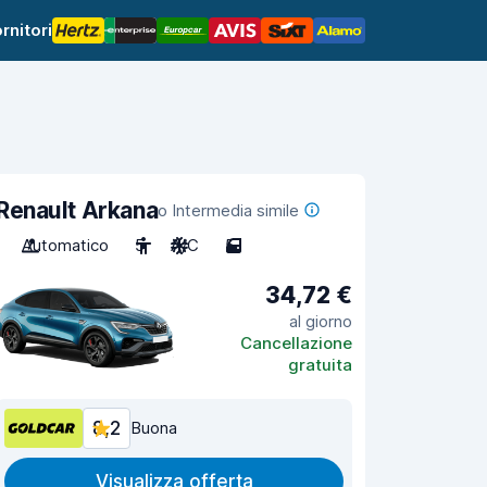
rnitori
Renault Arkana
o Intermedia simile
Automatico
5
A/C
5
34,72 €
al giorno
Cancellazione
gratuita
8,2
Buona
Visualizza offerta