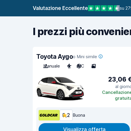
Valutazione Eccellente
su 27
I prezzi più convenie
Toyota Aygo
o Mini simile
Manuale
4
A/C
3
23,06 
al giorn
Cancellazion
gratuit
8,2
Buona
Visualizza offerta