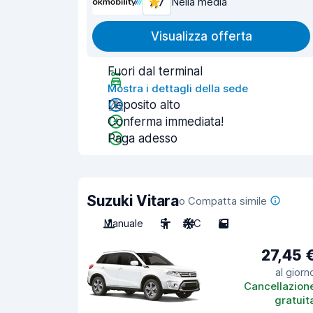
7,7
Nella media
Visualizza offerta
Fuori dal terminal
Mostra i dettagli della sede
Deposito alto
Conferma immediata!
Paga adesso
Suzuki Vitara
o Compatta simile
Manuale
5
A/C
5
27,45 
al giorn
Cancellazion
gratuit