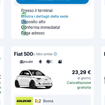
Presso il terminal
Mostra i dettagli della sede
Deposito alto
Conferma immediata!
Paga adesso
Fiat 500
o Mini simile
Manuale
4
A/C
3
23,29 €
€
al giorno
o
Cancellazione
e
gratuita
a
8,2
Buona