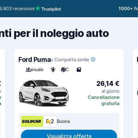
9.803 recensioni
1000+ fo
nti per il noleggio auto
Ford Puma
o Compatta simile
Manuale
5
A/C
5
€
26,14 €
o
al giorno
e
Cancellazione
a
gratuita
8,2
Buona
Visualizza offerta