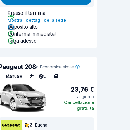
Presso il terminal
Mostra i dettagli della sede
Deposito alto
Conferma immediata!
Paga adesso
Peugeot 208
o Economica simile
Manuale
5
A/C
5
23,76 €
al giorno
Cancellazione
gratuita
8,2
Buona