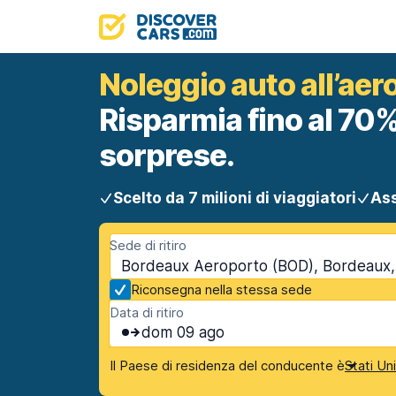
Noleggio auto all’ae
Risparmia fino al 70%
sorprese.
Scelto da 7 milioni di viaggiatori
Ass
Sede di ritiro
Bordeaux Aeroporto (BOD), Bordeaux,
Riconsegna nella stessa sede
Data di ritiro
dom 09 ago
Il Paese di residenza del conducente è
Stati Un