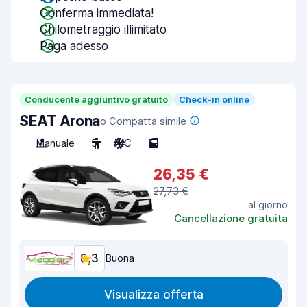
Conferma immediata!
Chilometraggio illimitato
Paga adesso
Conducente aggiuntivo gratuito
Check-in online
SEAT Arona
o Compatta simile
Manuale
5
A/C
5
26,35 €
27,73 €
al giorno
Cancellazione gratuita
8,3
Buona
Visualizza offerta