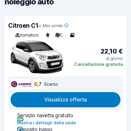
noleggio auto
Citroen C1
o Mini simile
Automatico
4
A/C
3
22,10 €
al giorno
Cancellazione gratuita
6,7
Scarso
Visualizza offerta
Servizio navetta gratuito
Mostra i dettagli della sede
Deposito basso