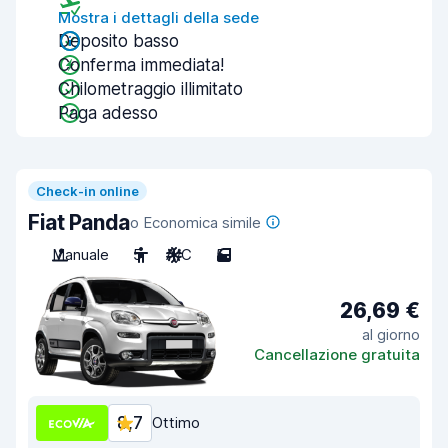
Mostra i dettagli della sede
Deposito basso
Conferma immediata!
Chilometraggio illimitato
Paga adesso
Check-in online
Fiat Panda
o Economica simile
Manuale
5
A/C
5
26,69 €
al giorno
Cancellazione gratuita
8,7
Ottimo