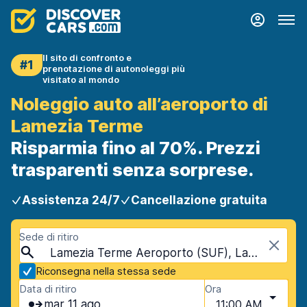
Il sito di confronto e
#1
prenotazione di autonoleggi più
visitato al mondo
Noleggio auto all’aeroporto di
Lamezia Terme
Risparmia fino al 70%. Prezzi
trasparenti senza sorprese.
Assistenza 24/7
Cancellazione gratuita
Sede di ritiro
Lamezia Terme Aeroporto (SUF), Lamezia Terme, Italia
Riconsegna nella stessa sede
Data di ritiro
Ora
mar 11 ago
11:00 AM