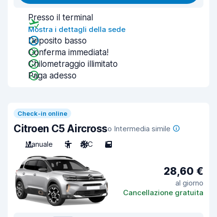
Presso il terminal
Mostra i dettagli della sede
Deposito basso
Conferma immediata!
Chilometraggio illimitato
Paga adesso
Check-in online
Citroen C5 Aircross
o Intermedia simile
Manuale
5
A/C
5
28,60 €
al giorno
Cancellazione gratuita