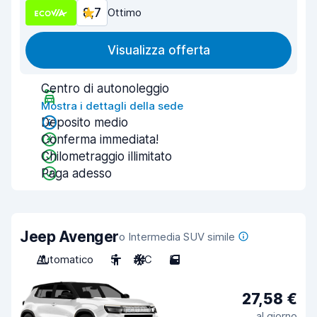
8,7
Ottimo
Visualizza offerta
Centro di autonoleggio
Mostra i dettagli della sede
Deposito medio
Conferma immediata!
Chilometraggio illimitato
Paga adesso
Jeep Avenger
o Intermedia SUV simile
Automatico
5
A/C
5
27,58 €
al giorno