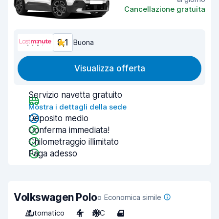
Cancellazione gratuita
8,1
Buona
Visualizza offerta
Servizio navetta gratuito
Mostra i dettagli della sede
Deposito medio
Conferma immediata!
Chilometraggio illimitato
Paga adesso
Volkswagen Polo
o Economica simile
Automatico
4
A/C
4