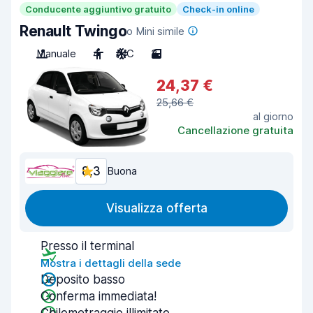
Conducente aggiuntivo gratuito
Check-in online
Renault Twingo
o Mini simile
Manuale
4
A/C
3
24,37 €
25,66 €
al giorno
Cancellazione gratuita
8,3
Buona
Visualizza offerta
Presso il terminal
Mostra i dettagli della sede
Deposito basso
Conferma immediata!