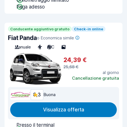
Chilometraggio illimitato
Paga adesso
Conducente aggiuntivo gratuito
Check-in online
Fiat Panda
o Economica simile
Manuale
4
A/C
5
24,39 €
25,68 €
al giorno
Cancellazione gratuita
8,3
Buona
Visualizza offerta
Presso il terminal