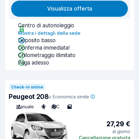
Visualizza offerta
Centro di autonoleggio
Mostra i dettagli della sede
Deposito basso
Conferma immediata!
Chilometraggio illimitato
Paga adesso
Check-in online
Peugeot 208
o Economica simile
Manuale
4
A/C
5
27,29 €
al giorno
Cancellazione gratuita