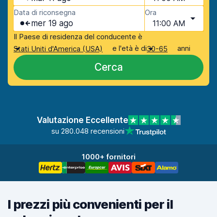
Data di riconsegna
Ora
mer 19 ago
11:00 AM
Il Paese di residenza del conducente è
e l'età è di
anni
Stati Uniti d'America (USA)
30-65
Cerca
Valutazione Eccellente
su 280.048 recensioni
1000+ fornitori
I prezzi più convenienti per il