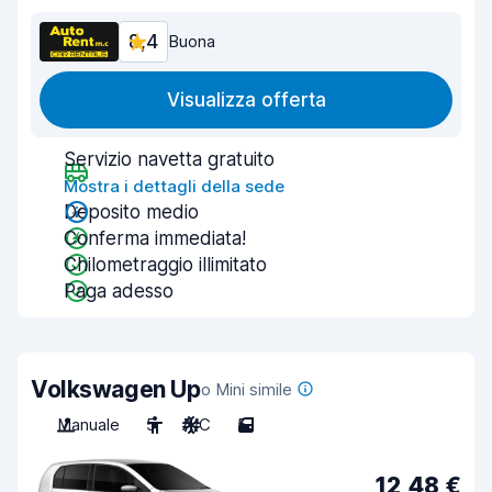
8,4
Buona
Visualizza offerta
Servizio navetta gratuito
Mostra i dettagli della sede
Deposito medio
Conferma immediata!
Chilometraggio illimitato
Paga adesso
Volkswagen Up
o Mini simile
Manuale
5
A/C
5
12,48 €