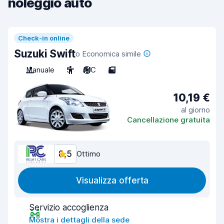
noleggio auto
Check-in online
Suzuki Swift
o Economica simile
Manuale
5
A/C
5
10,19 €
al giorno
Cancellazione gratuita
8,5
Ottimo
Visualizza offerta
Servizio accoglienza
Mostra i dettagli della sede