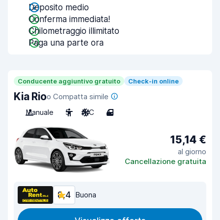
Deposito medio
Conferma immediata!
Chilometraggio illimitato
Paga una parte ora
Conducente aggiuntivo gratuito
Check-in online
Kia Rio
o Compatta simile
Manuale
5
A/C
4
15,14 €
al giorno
Cancellazione gratuita
8,4
Buona