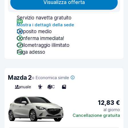
Visualizza offerta
Servizio navetta gratuito
Mostra i dettagli della sede
Deposito medio
Conferma immediata!
Chilometraggio illimitato
Paga adesso
Mazda 2
o Economica simile
Manuale
5
A/C
5
12,83 €
al giorno
Cancellazione gratuita