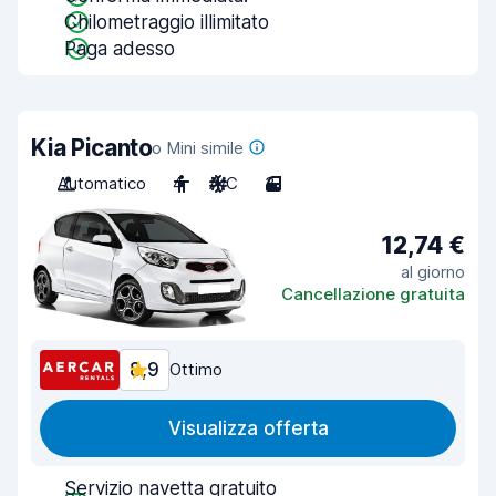
Chilometraggio illimitato
Paga adesso
Kia Picanto
o Mini simile
Automatico
4
A/C
3
12,74 €
al giorno
Cancellazione gratuita
8,9
Ottimo
Visualizza offerta
Servizio navetta gratuito