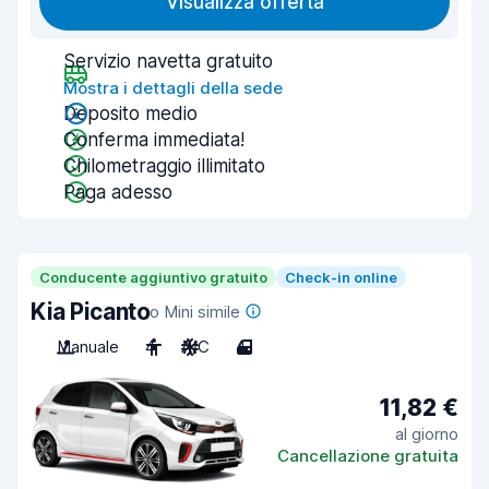
Visualizza offerta
Servizio navetta gratuito
Mostra i dettagli della sede
Deposito medio
Conferma immediata!
Chilometraggio illimitato
Paga adesso
Conducente aggiuntivo gratuito
Check-in online
Kia Picanto
o Mini simile
Manuale
4
A/C
4
11,82 €
al giorno
Cancellazione gratuita