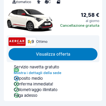
Automatico
5
A/C
4
12,58 €
al giorno
Cancellazione gratuita
8,9
Ottimo
Visualizza offerta
Servizio navetta gratuito
Mostra i dettagli della sede
Deposito medio
Conferma immediata!
Chilometraggio illimitato
Paga adesso