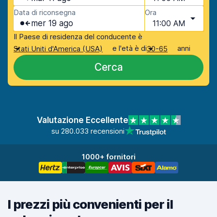
Data di riconsegna
Ora
mer 19 ago
11:00 AM
Il Paese di residenza del conducente è
e l'età è di
anni
Stati Uniti d'America (USA)
30-65
Cerca
Valutazione Eccellente
su 280.033 recensioni
1000+ fornitori
I prezzi più convenienti per il