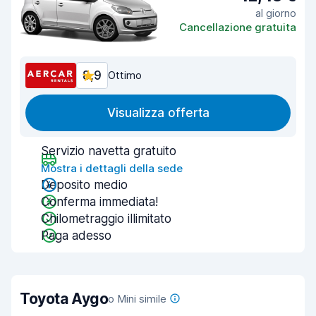
al giorno
Cancellazione gratuita
8,9
Ottimo
Visualizza offerta
Servizio navetta gratuito
Mostra i dettagli della sede
Deposito medio
Conferma immediata!
Chilometraggio illimitato
Paga adesso
Toyota Aygo
o Mini simile