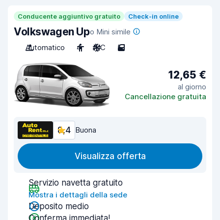
Conducente aggiuntivo gratuito
Check-in online
Volkswagen Up
o Mini simile
Automatico
4
A/C
5
12,65 €
al giorno
Cancellazione gratuita
8,4
Buona
Visualizza offerta
Servizio navetta gratuito
Mostra i dettagli della sede
Deposito medio
Conferma immediata!