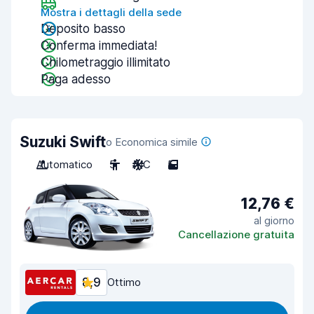
Mostra i dettagli della sede
Deposito basso
Conferma immediata!
Chilometraggio illimitato
Paga adesso
Suzuki Swift
o Economica simile
Automatico
5
A/C
5
12,76 €
al giorno
Cancellazione gratuita
8,9
Ottimo