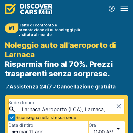
Il sito di confronto e
#1
prenotazione di autonoleggi più
visitato al mondo
Noleggio auto all’aeroporto di
Larnaca
Risparmia fino al 70%. Prezzi
trasparenti senza sorprese.
Assistenza 24/7
Cancellazione gratuita
Sede di ritiro
Larnaca Aeroporto (LCA), Larnaca, Cipro
Riconsegna nella stessa sede
Data di ritiro
Ora
mar 11 ago
11:00 AM