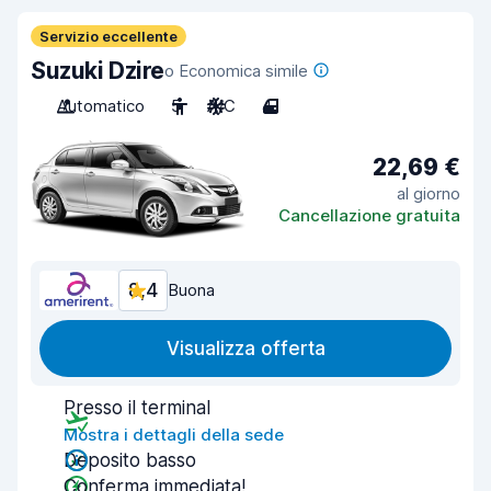
Servizio eccellente
Suzuki Dzire
o Economica simile
Automatico
5
A/C
4
22,69 €
al giorno
Cancellazione gratuita
8,4
Buona
Visualizza offerta
Presso il terminal
Mostra i dettagli della sede
Deposito basso
Conferma immediata!