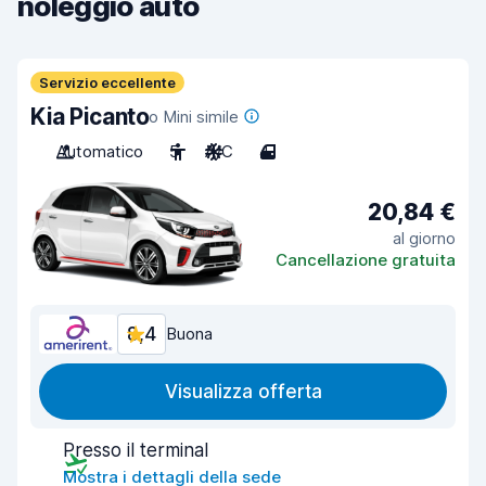
noleggio auto
Servizio eccellente
Kia Picanto
o Mini simile
Automatico
5
A/C
4
20,84 €
al giorno
Cancellazione gratuita
8,4
Buona
Visualizza offerta
Presso il terminal
Mostra i dettagli della sede