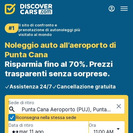
Il sito di confronto e
#1
prenotazione di autonoleggi più
visitato al mondo
Noleggio auto all’aeroporto di
Punta Cana
Risparmia fino al 70%. Prezzi
trasparenti senza sorprese.
Assistenza 24/7
Cancellazione gratuita
Sede di ritiro
Punta Cana Aeroporto (PUJ), Punta Cana, Repubblica Dominicana
Riconsegna nella stessa sede
Data di ritiro
Ora
mar 11 ago
11:00 AM