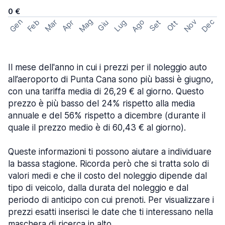
0 €
Mag
Gen
Ago
Nov
Dec
Feb
Mar
Lug
Apr
Set
Giu
Ott
Il mese dell'anno in cui i prezzi per il noleggio auto
all’aeroporto di Punta Cana sono più bassi è giugno,
con una tariffa media di 26,29 € al giorno. Questo
prezzo è più basso del 24% rispetto alla media
annuale e del 56% rispetto a dicembre (durante il
quale il prezzo medio è di 60,43 € al giorno).
Queste informazioni ti possono aiutare a individuare
la bassa stagione. Ricorda però che si tratta solo di
valori medi e che il costo del noleggio dipende dal
tipo di veicolo, dalla durata del noleggio e dal
periodo di anticipo con cui prenoti. Per visualizzare i
prezzi esatti inserisci le date che ti interessano nella
maschera di ricerca in alto.