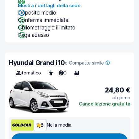
Mostra i dettagli della sede
Deposito medio
Conferma immediata!
Chilometraggio illimitato
Paga adesso
Hyundai Grand i10
o Compatta simile
Automatico
5
A/C
4
24,80 €
al giorno
Cancellazione gratuita
7,8
Nella media