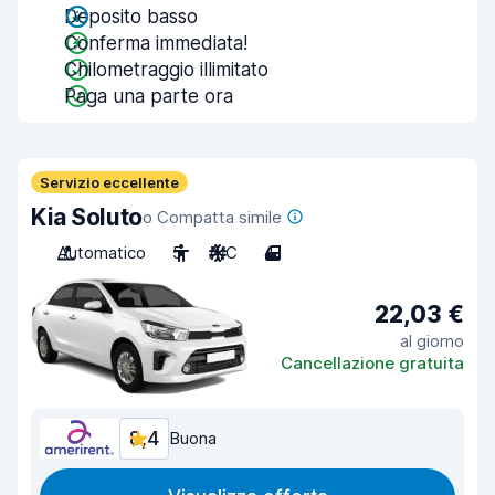
Deposito basso
Conferma immediata!
Chilometraggio illimitato
Paga una parte ora
Servizio eccellente
Kia Soluto
o Compatta simile
Automatico
5
A/C
4
22,03 €
al giorno
Cancellazione gratuita
8,4
Buona