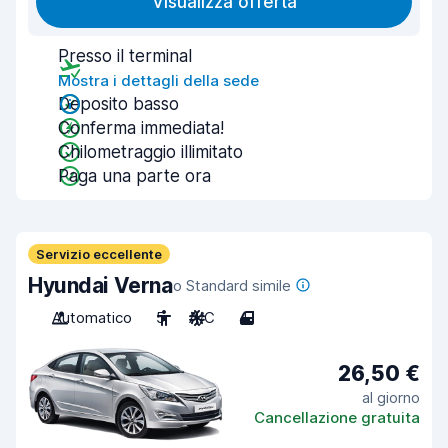
Visualizza offerta
Presso il terminal
Mostra i dettagli della sede
Deposito basso
Conferma immediata!
Chilometraggio illimitato
Paga una parte ora
Servizio eccellente
Hyundai Verna
o Standard simile
Automatico
5
A/C
4
26,50 €
al giorno
Cancellazione gratuita