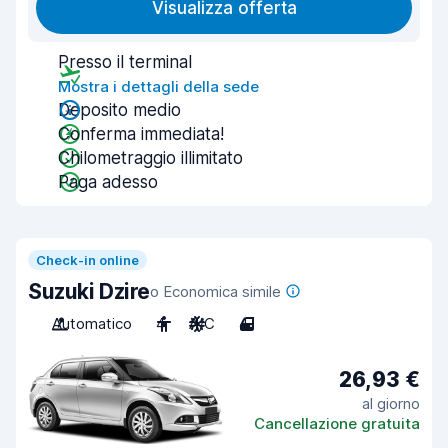
Visualizza offerta
Presso il terminal
Mostra i dettagli della sede
Deposito medio
Conferma immediata!
Chilometraggio illimitato
Paga adesso
Check-in online
Suzuki Dzire
o Economica simile
Automatico
4
A/C
4
26,93 €
al giorno
Cancellazione gratuita