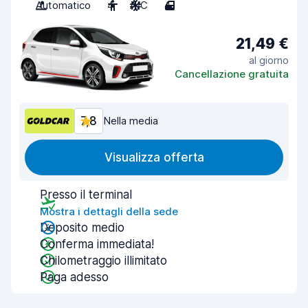
Automatico
4
A/C
4
21,49 €
al giorno
Cancellazione gratuita
7,8
Nella media
Visualizza offerta
Presso il terminal
Mostra i dettagli della sede
Deposito medio
Conferma immediata!
Chilometraggio illimitato
Paga adesso