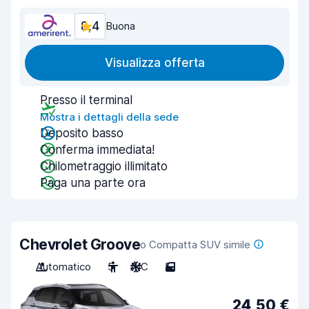
8,4
Buona
Visualizza offerta
Presso il terminal
Mostra i dettagli della sede
Deposito basso
Conferma immediata!
Chilometraggio illimitato
Paga una parte ora
Chevrolet Groove
o Compatta SUV simile
Automatico
5
A/C
5
24,50 €