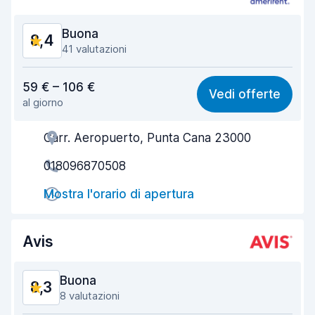
Condizioni dell'auto
9,0
Buona
8,4
41 valutazioni
Rapporto qualità-prezzo
8,7
59 € – 106 €
Vedi offerte
al giorno
Facile da trovare
8,5
Carr. Aeropuerto, Punta Cana 23000
Gentilezza degli agenti
8,7
018096870508
Rapidità del ritiro
8,1
Mostra l'orario di apertura
Rapidità della riconsegna
8,7
Pulizia del veicolo
8,2
Avis
Condizioni dell'auto
8,0
Buona
8,3
8 valutazioni