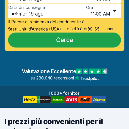
Data di riconsegna
Ora
mer 19 ago
11:00 AM
Il Paese di residenza del conducente è
e l'età è di
anni
Stati Uniti d'America (USA)
30-65
Cerca
Valutazione Eccellente
su 280.048 recensioni
1000+ fornitori
I prezzi più convenienti per il