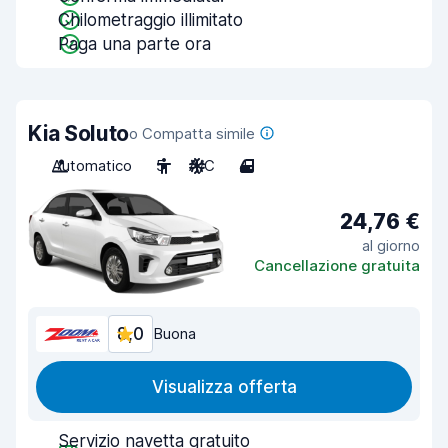
Chilometraggio illimitato
Paga una parte ora
Kia Soluto
o Compatta simile
Automatico
5
A/C
4
24,76 €
al giorno
Cancellazione gratuita
8,0
Buona
Visualizza offerta
Servizio navetta gratuito