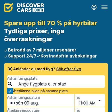
Spara upp till 70 % på hyrbilar
Tydliga priser, inga
överraskningar
Betrodd av 7 miljoner resenärer
Support 24/7
Kostnadsfria avbokningar
Anländer du med flyg?
Sök efter flyg
Avhämtningsplats
Återlämna bilen på samma plats
Avhämtningsdatum
Tid
sön 09 aug.
11:00 AM
Återlämningsdatum
Tid