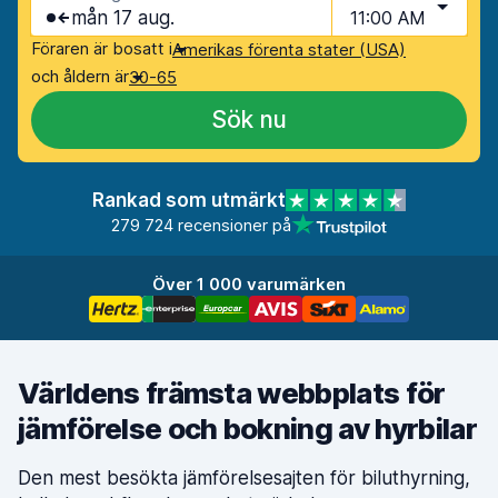
mån 17 aug.
11:00 AM
Föraren är bosatt i
Amerikas förenta stater (USA)
och åldern är
30-65
Sök nu
Rankad som utmärkt
279 724 recensioner på
Över 1 000 varumärken
Världens främsta webbplats för
jämförelse och bokning av hyrbilar
Den mest besökta jämförelsesajten för biluthyrning,