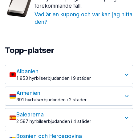
förekommande fall.
Vad är en kupong och var kan jag hitta
den?
Topp-platser
Albanien
1 853 hyrbilserbjudanden i 9 städer
Mest populära platser
Armenien
Tirana
391 hyrbilserbjudanden i 2 städer
1 433 erbjudanden på 7 platser
Mest populära platser
Tirana flygplats
Balearerna
Jerevan
från 344,93 kr per dag
2 587 hyrbilserbjudanden i 4 städer
383 erbjudanden på 3 platser
Mest populära platser
Bosnien och Hercegovina