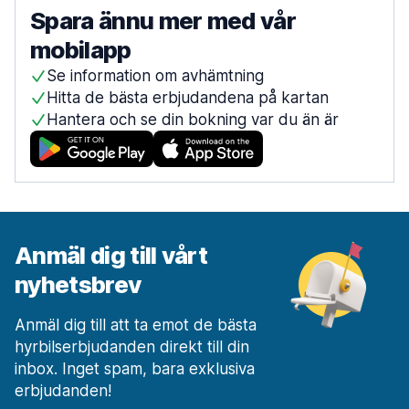
121 erbjudanden på 3 platser
Spara ännu mer med vår
Trollhättan
mobilapp
30 erbjudanden på 2 platser
Se information om avhämtning
Trollhättan-Vänersborg flygplats
Hitta de bästa erbjudandena på kartan
från 670,42 kr per dag
Hantera och se din bokning var du än är
Umeå
118 erbjudanden på 3 platser
Umeås flygplats
från 860,29 kr per dag
Uppsala
Anmäl dig till vårt
51 erbjudanden på 3 platser
nyhetsbrev
Växjö
106 erbjudanden på 3 platser
Anmäl dig till att ta emot de bästa
hyrbilserbjudanden direkt till din
Ängelholm
50 erbjudanden på 2 platser
inbox. Inget spam, bara exklusiva
erbjudanden!
Ängelholm-Helsingborg flygplats