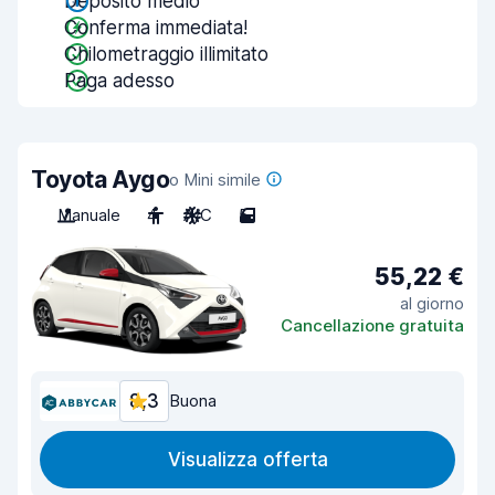
Deposito medio
Conferma immediata!
Chilometraggio illimitato
Paga adesso
Toyota Aygo
o Mini simile
Manuale
4
A/C
5
55,22 €
al giorno
Cancellazione gratuita
8,3
Buona
Visualizza offerta