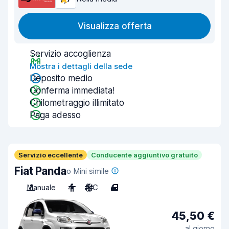
Visualizza offerta
Servizio accoglienza
Mostra i dettagli della sede
Deposito medio
Conferma immediata!
Chilometraggio illimitato
Paga adesso
Servizio eccellente
Conducente aggiuntivo gratuito
Fiat Panda
o Mini simile
Manuale
4
A/C
4
45,50 €
al giorno