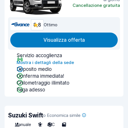
Cancellazione gratuita
8,8
Ottimo
Visualizza offerta
Servizio accoglienza
Mostra i dettagli della sede
Deposito medio
Conferma immediata!
Chilometraggio illimitato
Paga adesso
Suzuki Swift
o Economica simile
Manuale
5
A/C
5