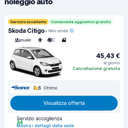
noleggio auto
Servizio eccellente
Conducente aggiuntivo gratuito
Skoda Citigo
o Mini simile
Manuale
4
A/C
4
45,43 €
al giorno
Cancellazione gratuita
8,8
Ottimo
Visualizza offerta
Servizio accoglienza
Mostra i dettagli della sede