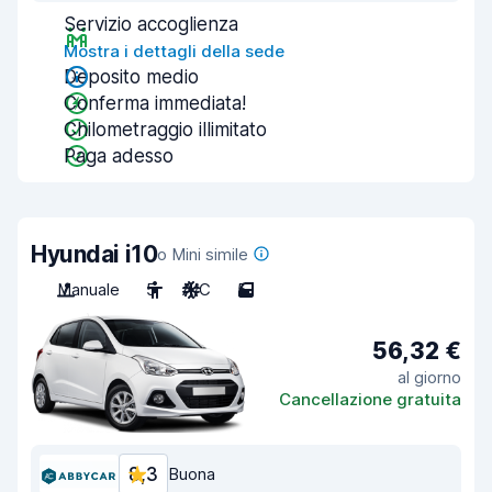
Servizio accoglienza
Mostra i dettagli della sede
Deposito medio
Conferma immediata!
Chilometraggio illimitato
Paga adesso
Hyundai i10
o Mini simile
Manuale
5
A/C
5
56,32 €
al giorno
Cancellazione gratuita
8,3
Buona