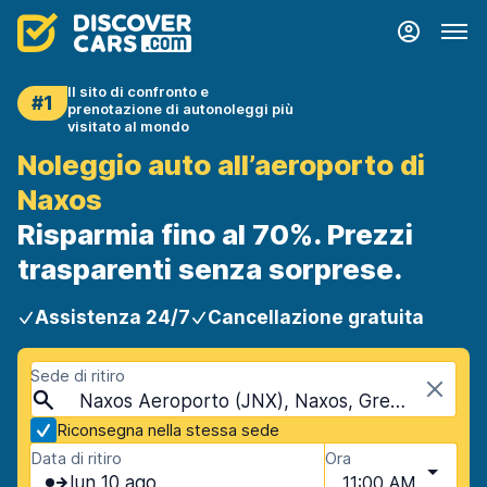
Il sito di confronto e
#1
prenotazione di autonoleggi più
visitato al mondo
Noleggio auto all’aeroporto di
Naxos
Risparmia fino al 70%. Prezzi
trasparenti senza sorprese.
Assistenza 24/7
Cancellazione gratuita
Sede di ritiro
Naxos Aeroporto (JNX), Naxos, Grecia
Riconsegna nella stessa sede
Data di ritiro
Ora
lun 10 ago
11:00 AM