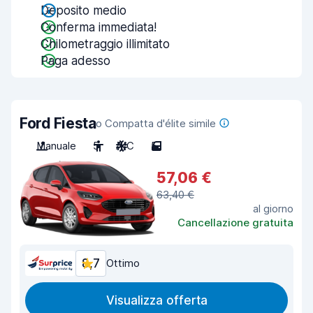
Deposito medio
Conferma immediata!
Chilometraggio illimitato
Paga adesso
Ford Fiesta
o Compatta d'élite simile
Manuale
5
A/C
5
57,06 €
63,40 €
al giorno
Cancellazione gratuita
8,7
Ottimo
Visualizza offerta