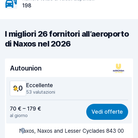
198
I migliori 26 fornitori all’aeroporto
di Naxos nel 2026
Autounion
Eccellente
9,0
53 valutazioni
Rapporto qualità-prezzo
8,6
70 € – 179 €
Vedi offerte
al giorno
Facile da trovare
9,1
Naxos, Naxos and Lesser Cyclades 843 00
Gentilezza degli agenti
9,0