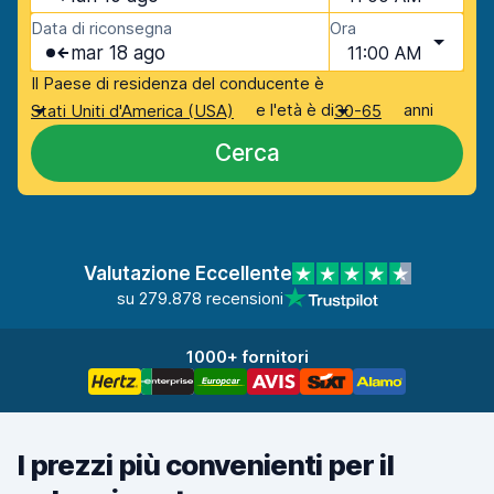
Data di riconsegna
Ora
mar 18 ago
11:00 AM
Il Paese di residenza del conducente è
e l'età è di
anni
Stati Uniti d'America (USA)
30-65
Cerca
Valutazione Eccellente
su 279.878 recensioni
1000+ fornitori
I prezzi più convenienti per il