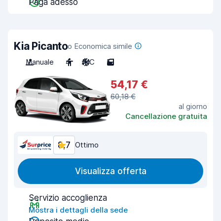
Paga adesso
Kia Picanto
o Economica simile
Manuale
4
A/C
5
54,17 €
60,18 €
al giorno
Cancellazione gratuita
8,7
Ottimo
Visualizza offerta
Servizio accoglienza
Mostra i dettagli della sede