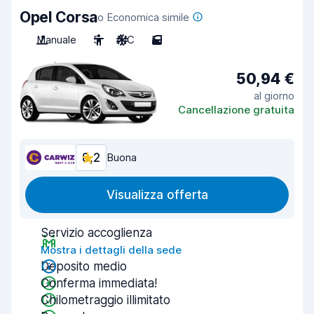
Opel Corsa
o Economica simile
Manuale
5
A/C
5
50,94 €
al giorno
Cancellazione gratuita
8,2
Buona
Visualizza offerta
Servizio accoglienza
Mostra i dettagli della sede
Deposito medio
Conferma immediata!
Chilometraggio illimitato