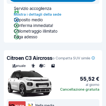
Servizio accoglienza
Mostra i dettagli della sede
Deposito medio
Conferma immediata!
Chilometraggio illimitato
Paga adesso
Citroen C3 Aircross
o Compatta SUV simile
Manuale
5
A/C
5
55,52 €
al giorno
Cancellazione gratuita
7,7
Nella media