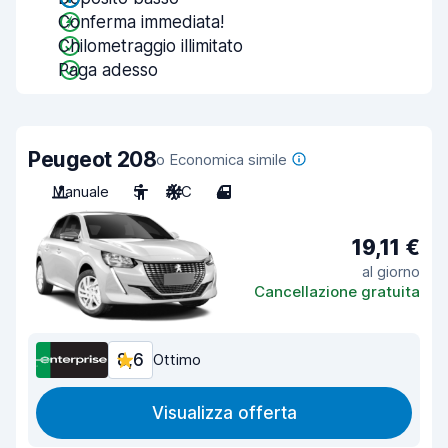
Conferma immediata!
Chilometraggio illimitato
Paga adesso
Peugeot 208
o Economica simile
Manuale
5
A/C
4
19,11 €
al giorno
Cancellazione gratuita
8,6
Ottimo
Visualizza offerta