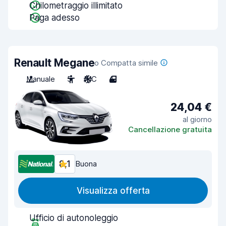
Chilometraggio illimitato
Paga adesso
Renault Megane
o Compatta simile
Manuale
5
A/C
4
24,04 €
al giorno
Cancellazione gratuita
8,1
Buona
Visualizza offerta
Ufficio di autonoleggio