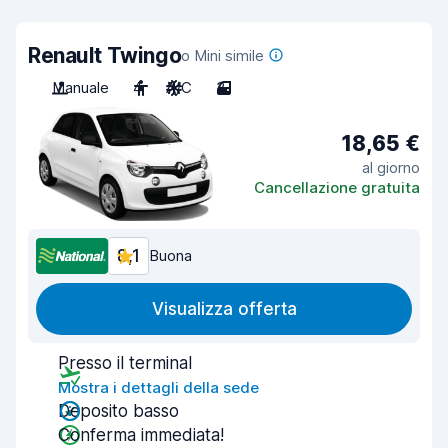
Renault Twingo
o Mini simile
Manuale
4
A/C
3
18,65 €
al giorno
Cancellazione gratuita
8,1
Buona
Visualizza offerta
Presso il terminal
Mostra i dettagli della sede
Deposito basso
Conferma immediata!