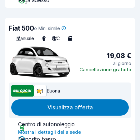
Paga adesso
Fiat 500
o Mini simile
Manuale
4
A/C
3
19,08 €
al giorno
Cancellazione gratuita
8,1
Buona
Visualizza offerta
Centro di autonoleggio
Mostra i dettagli della sede
Deposito basso