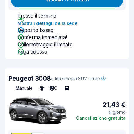
Presso il terminal
Mostra i dettagli della sede
Deposito basso
Conferma immediata!
Chilometraggio illimitato
Paga adesso
Peugeot 3008
o Intermedia SUV simile
Manuale
5
A/C
5
21,43 €
al giorno
Cancellazione gratuita