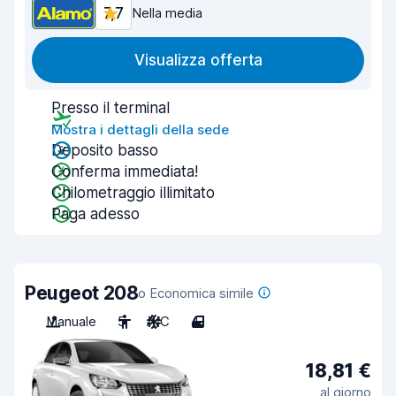
7,7
Nella media
Visualizza offerta
Presso il terminal
Mostra i dettagli della sede
Deposito basso
Conferma immediata!
Chilometraggio illimitato
Paga adesso
Peugeot 208
o Economica simile
Manuale
5
A/C
4
18,81 €
al giorno