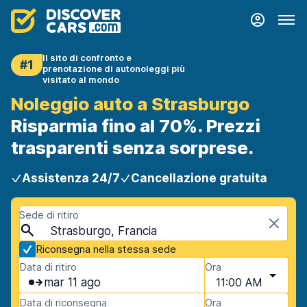
Il sito di confronto e
#1
prenotazione di autonoleggi più
visitato al mondo
Noleggio auto a Strasburgo
Risparmia fino al 70%. Prezzi
trasparenti senza sorprese.
Assistenza 24/7
Cancellazione gratuita
Sede di ritiro
Strasburgo, Francia
Riconsegna nella stessa sede
Data di ritiro
Ora
mar 11 ago
11:00 AM
Data di riconsegna
Ora