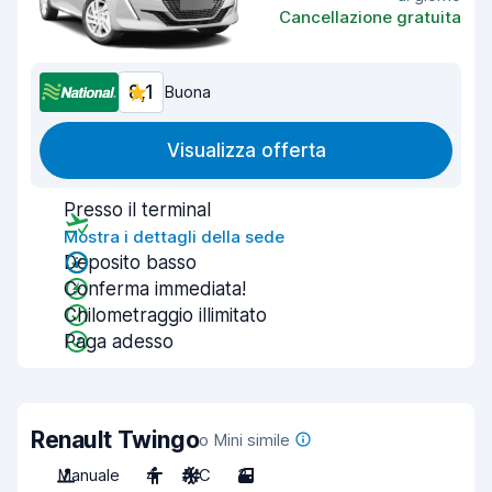
Cancellazione gratuita
8,1
Buona
Visualizza offerta
Presso il terminal
Mostra i dettagli della sede
Deposito basso
Conferma immediata!
Chilometraggio illimitato
Paga adesso
Renault Twingo
o Mini simile
Manuale
4
A/C
3