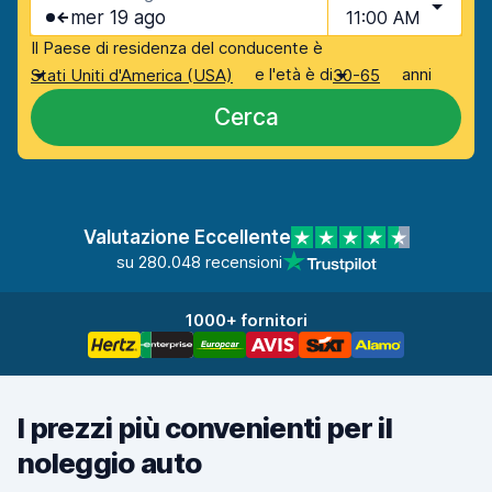
mer 19 ago
11:00 AM
Il Paese di residenza del conducente è
e l'età è di
anni
Stati Uniti d'America (USA)
30-65
Cerca
Valutazione Eccellente
su 280.048 recensioni
1000+ fornitori
I prezzi più convenienti per il
noleggio auto