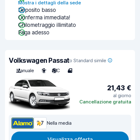
Mostra i dettagli della sede
Deposito basso
Conferma immediata!
Chilometraggio illimitato
Paga adesso
Volkswagen Passat
o Standard simile
Manuale
5
A/C
4
21,43 €
al giorno
Cancellazione gratuita
7,7
Nella media
Visualizza offerta