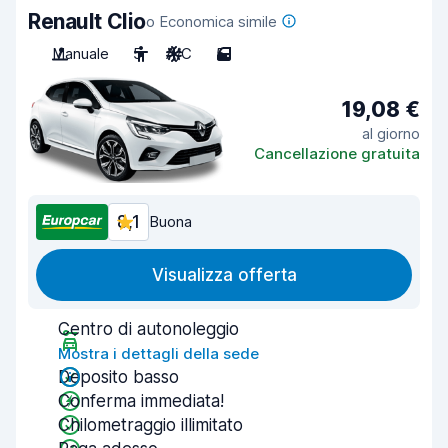
Renault Clio
o Economica simile
Manuale
5
A/C
5
19,08 €
al giorno
Cancellazione gratuita
8,1
Buona
Visualizza offerta
Centro di autonoleggio
Mostra i dettagli della sede
Deposito basso
Conferma immediata!
Chilometraggio illimitato