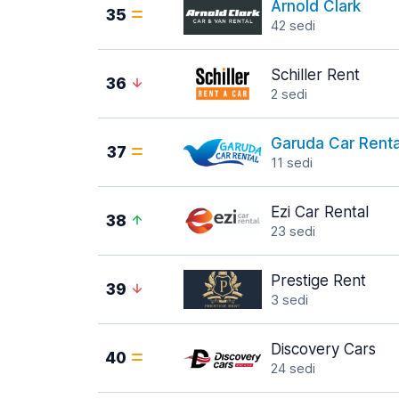
Arnold Clark
35
42 sedi
Schiller Rent
36
2 sedi
Garuda Car Renta
37
11 sedi
Ezi Car Rental
38
23 sedi
Prestige Rent
39
3 sedi
Discovery Cars
40
24 sedi