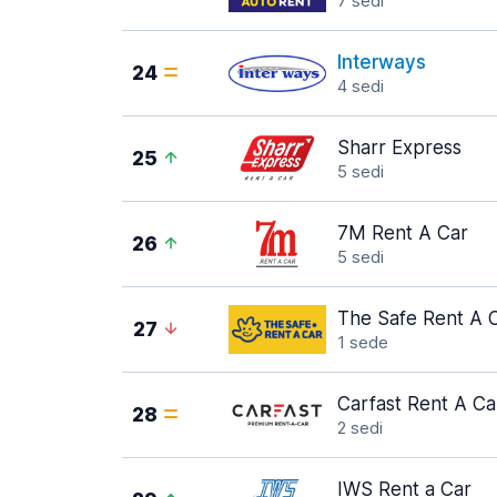
7 sedi
Interways
24
4 sedi
Sharr Express
25
5 sedi
7M Rent A Car
26
5 sedi
The Safe Rent A 
27
1 sede
Carfast Rent A Ca
28
2 sedi
IWS Rent a Car