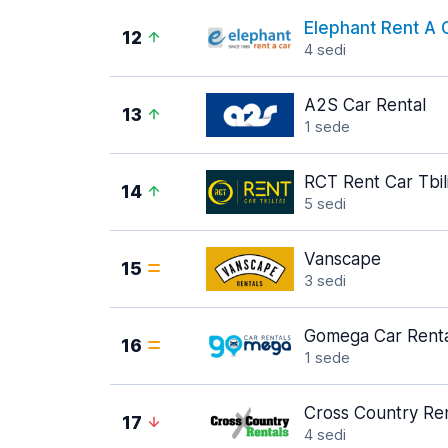
Elephant Rent A 
12
4 sedi
A2S Car Rental
13
1 sede
RCT Rent Car Tbili
14
5 sedi
Vanscape
15
3 sedi
Gomega Car Renta
16
1 sede
Cross Country Ren
17
4 sedi