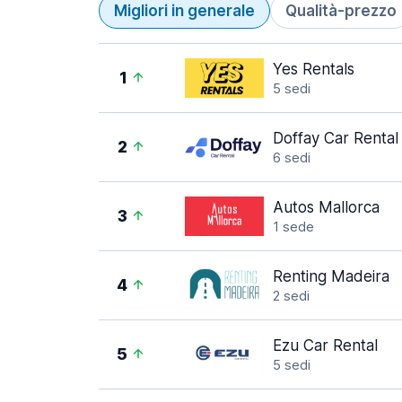
Migliori in generale
Qualità-prezzo
Yes Rentals
1
5 sedi
Doffay Car Rental
2
6 sedi
Autos Mallorca
3
1 sede
Renting Madeira
4
2 sedi
Ezu Car Rental
5
5 sedi