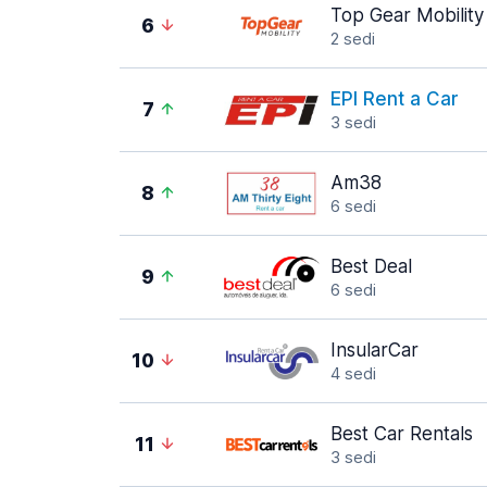
Top Gear Mobility
6
2 sedi
EPI Rent a Car
7
3 sedi
Am38
8
6 sedi
Best Deal
9
6 sedi
InsularCar
10
4 sedi
Best Car Rentals
11
3 sedi