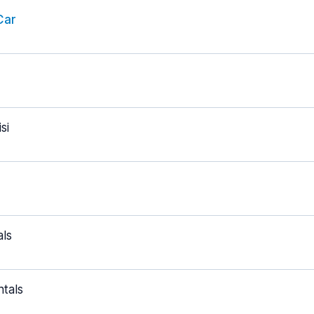
Car
si
ls
tals