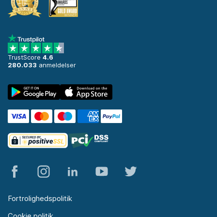
TrustScore
4.6
280.033
anmeldelser
Fortrolighedspolitik
Cookie politik