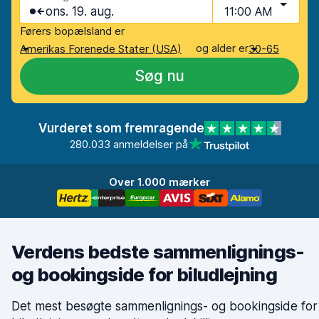
ons. 19. aug.
11:00 AM
Førers bopælsland er
og alder er
Amerikas Forenede Stater (USA)
30-65
Søg nu
Vurderet som fremragende
280.033 anmeldelser på
Over 1.000 mærker
Verdens bedste sammenlignings-
og bookingside for biludlejning
Det mest besøgte sammenlignings- og bookingside for