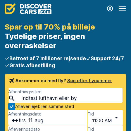
Spar op til 70% på billeje
Tydelige priser, ingen
overraskelser
Betroet af 7 millioner rejsende
Support 24/7
Gratis afbestilling
Ankommer du med fly?
Søg efter flynummer
Afhentningssted
Aflever lejebilen samme sted
Afhentningsdato
Tid
tirs. 11. aug.
11:00 AM
Afleveringsdato
Tid