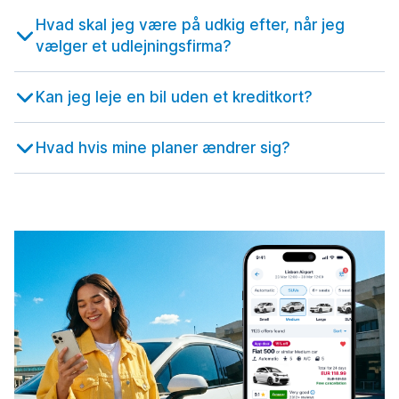
fra 70,72 kr. om dagen
München lufthavn
615 tilbud ved 16 destinationer
Hvad skal jeg være på udkig efter, når jeg
fra 185,25 kr. om dagen
vælger et udlejningsfirma?
Konya
124 tilbud ved 4 destinationer
Konya lufthavn
Kan jeg leje en bil uden et kreditkort?
fra 378,58 kr. om dagen
Hvad hvis mine planer ændrer sig?