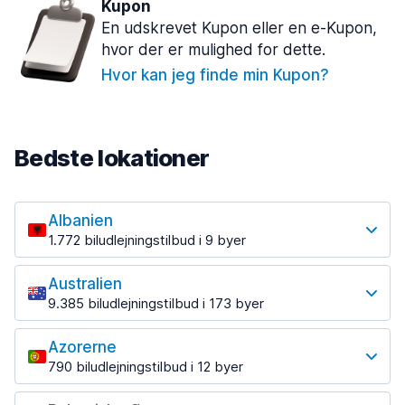
Kupon
En udskrevet Kupon eller en e-Kupon,
hvor der er mulighed for dette.
Hvor kan jeg finde min Kupon?
Bedste lokationer
Albanien
1.772 biludlejningstilbud i 9 byer
Mest populære lokationer
Australien
Tirana
9.385 biludlejningstilbud i 173 byer
1.023 tilbud ved 7 destinationer
Mest populære lokationer
Tirana lufthavn
Azorerne
Brisbane
fra 201,78 kr. om dagen
790 biludlejningstilbud i 12 byer
573 tilbud ved 21 destinationer
Mest populære lokationer
Brisbane lufthavn