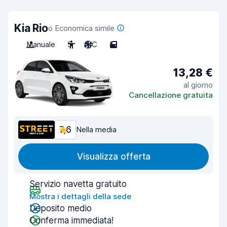
Kia Rio
o Economica simile
Manuale
5
A/C
5
13,28 €
al giorno
Cancellazione gratuita
7,6
Nella media
Visualizza offerta
Servizio navetta gratuito
Mostra i dettagli della sede
Deposito medio
Conferma immediata!