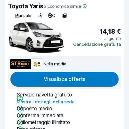
Toyota Yaris
o Economica simile
Manuale
5
A/C
5
14,18 €
al giorno
Cancellazione gratuita
7,6
Nella media
Visualizza offerta
Servizio navetta gratuito
Mostra i dettagli della sede
Deposito medio
Conferma immediata!
Chilometraggio illimitato