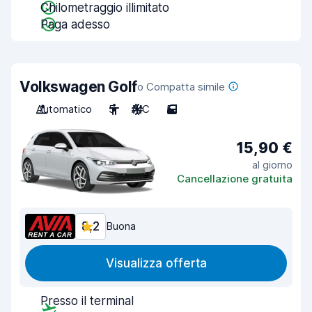
Chilometraggio illimitato
Paga adesso
Volkswagen Golf
o Compatta simile
Automatico
5
A/C
5
15,90 €
al giorno
Cancellazione gratuita
8,2
Buona
Visualizza offerta
Presso il terminal