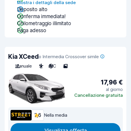
Mostra i dettagli della sede
Deposito alto
Conferma immediata!
Chilometraggio illimitato
Paga adesso
Kia XCeed
o Intermedia Crossover simile
Manuale
5
A/C
5
17,96 €
al giorno
Cancellazione gratuita
7,6
Nella media
Visualizza offerta