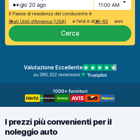
gio 20 ago
11:00 AM
Il Paese di residenza del conducente è
e l'età è di
anni
Stati Uniti d'America (USA)
30-65
Cerca
Valutazione Eccellente
su 280.322 recensioni
1000+ fornitori
I prezzi più convenienti per il
noleggio auto