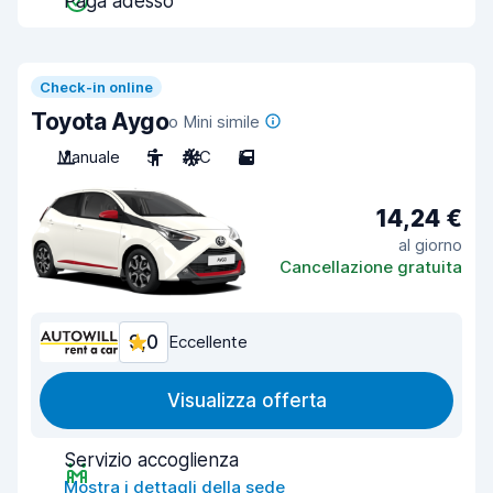
Paga adesso
Check-in online
Toyota Aygo
o Mini simile
Manuale
5
A/C
5
14,24 €
al giorno
Cancellazione gratuita
9,0
Eccellente
Visualizza offerta
Servizio accoglienza
Mostra i dettagli della sede