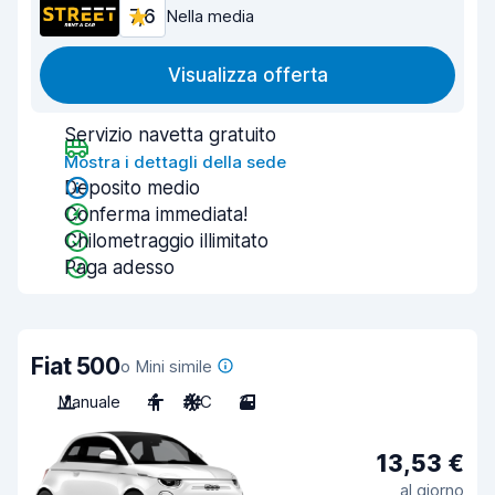
7,6
Nella media
Visualizza offerta
Servizio navetta gratuito
Mostra i dettagli della sede
Deposito medio
Conferma immediata!
Chilometraggio illimitato
Paga adesso
Fiat 500
o Mini simile
Manuale
4
A/C
3
13,53 €
al giorno