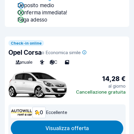
Deposito medio
Conferma immediata!
Paga adesso
Check-in online
Opel Corsa
o Economica simile
Manuale
5
A/C
5
14,28 €
al giorno
Cancellazione gratuita
9,0
Eccellente
Visualizza offerta