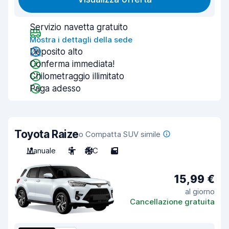
Servizio navetta gratuito
Mostra i dettagli della sede
Deposito alto
Conferma immediata!
Chilometraggio illimitato
Paga adesso
Toyota Raize
o Compatta SUV simile
Manuale
5
A/C
5
15,99 €
al giorno
Cancellazione gratuita