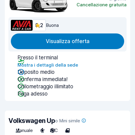
Cancellazione gratuita
8,2
Buona
Visualizza offerta
Presso il terminal
Mostra i dettagli della sede
Deposito medio
Conferma immediata!
Chilometraggio illimitato
Paga adesso
Volkswagen Up
o Mini simile
Manuale
4
A/C
4