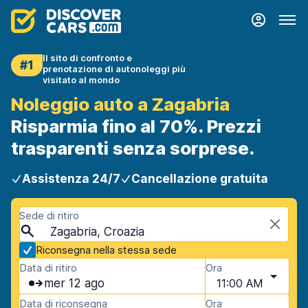
Il sito di confronto e
#1
prenotazione di autonoleggi più
visitato al mondo
Noleggio auto a Zagabria
Risparmia fino al 70%. Prezzi
trasparenti senza sorprese.
Assistenza 24/7
Cancellazione gratuita
Sede di ritiro
Zagabria, Croazia
Riconsegna nella stessa sede
Data di ritiro
Ora
mer 12 ago
11:00 AM
Data di riconsegna
Ora