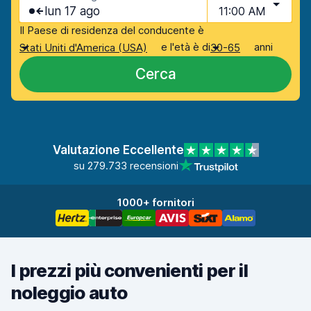
lun 17 ago
11:00 AM
Il Paese di residenza del conducente è
e l'età è di
anni
Stati Uniti d'America (USA)
30-65
Cerca
Valutazione Eccellente
su 279.733 recensioni
1000+ fornitori
I prezzi più convenienti per il
noleggio auto