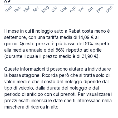
0 €
Mag
Gen
Ago
Nov
Dec
Feb
Mar
Lug
Apr
Set
Giu
Ott
Il mese in cui il noleggio auto a Rabat costa meno è
settembre, con una tariffa media di 14,09 € al
giorno. Questo prezzo è più basso del 51% rispetto
alla media annuale e del 56% rispetto ad aprile
(durante il quale il prezzo medio è di 31,90 €).
Queste informazioni ti possono aiutare a individuare
la bassa stagione. Ricorda però che si tratta solo di
valori medi e che il costo del noleggio dipende dal
tipo di veicolo, dalla durata del noleggio e dal
periodo di anticipo con cui prenoti. Per visualizzare i
prezzi esatti inserisci le date che ti interessano nella
maschera di ricerca in alto.