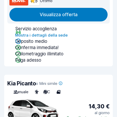
8,5
Ottimo
Visualizza offerta
Servizio accoglienza
Mostra i dettagli della sede
Deposito medio
Conferma immediata!
Chilometraggio illimitato
Paga adesso
Kia Picanto
o Mini simile
Manuale
5
A/C
4
14,30 €
al giorno