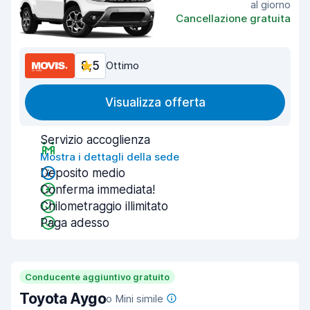
al giorno
Cancellazione gratuita
8,5
Ottimo
Visualizza offerta
Servizio accoglienza
Mostra i dettagli della sede
Deposito medio
Conferma immediata!
Chilometraggio illimitato
Paga adesso
Conducente aggiuntivo gratuito
Toyota Aygo
o Mini simile