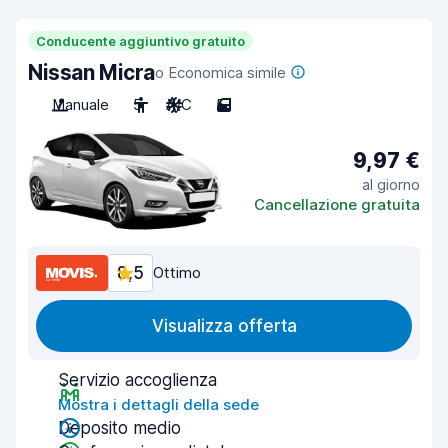
Conducente aggiuntivo gratuito
Nissan Micra
o Economica simile
Manuale
5
A/C
5
9,97 €
al giorno
Cancellazione gratuita
8,5
Ottimo
Visualizza offerta
Servizio accoglienza
Mostra i dettagli della sede
Deposito medio