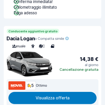
Conferma immediata!
Chilometraggio illimitato
Paga adesso
Conducente aggiuntivo gratuito
Dacia Logan
o Compatta simile
Manuale
5
A/C
4
14,38 €
al giorno
Cancellazione gratuita
8,5
Ottimo
Visualizza offerta