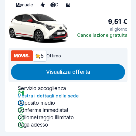
Manuale
4
A/C
5
9,51 €
al giorno
Cancellazione gratuita
8,5
Ottimo
Visualizza offerta
Servizio accoglienza
Mostra i dettagli della sede
Deposito medio
Conferma immediata!
Chilometraggio illimitato
Paga adesso