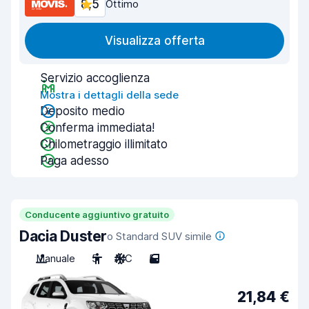
8,5
Ottimo
Visualizza offerta
Servizio accoglienza
Mostra i dettagli della sede
Deposito medio
Conferma immediata!
Chilometraggio illimitato
Paga adesso
Conducente aggiuntivo gratuito
Dacia Duster
o Standard SUV simile
Manuale
5
A/C
5
21,84 €