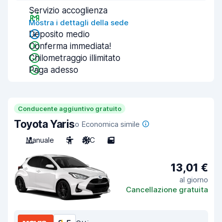
Servizio accoglienza
Mostra i dettagli della sede
Deposito medio
Conferma immediata!
Chilometraggio illimitato
Paga adesso
Conducente aggiuntivo gratuito
Toyota Yaris
o Economica simile
Manuale
5
A/C
5
13,01 €
al giorno
Cancellazione gratuita