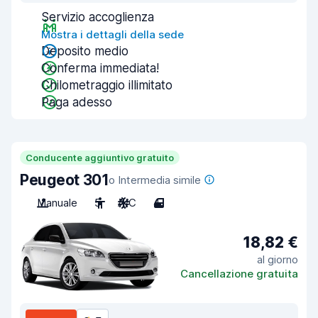
Servizio accoglienza
Mostra i dettagli della sede
Deposito medio
Conferma immediata!
Chilometraggio illimitato
Paga adesso
Conducente aggiuntivo gratuito
Peugeot 301
o Intermedia simile
Manuale
5
A/C
4
18,82 €
al giorno
Cancellazione gratuita