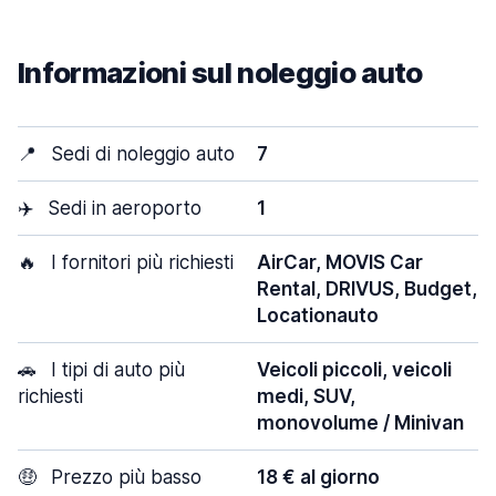
Informazioni sul noleggio auto
📍
Sedi di noleggio auto
7
✈️
Sedi in aeroporto
1
🔥
I fornitori più richiesti
AirCar, MOVIS Car
Rental, DRIVUS, Budget,
Locationauto
🚗
I tipi di auto più
Veicoli piccoli, veicoli
richiesti
medi, SUV,
monovolume / Minivan
🤑
Prezzo più basso
18 € al giorno