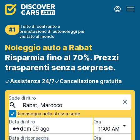
Il sito di confronto e
#1
prenotazione di autonoleggi più
visitato al mondo
Noleggio auto a Rabat
Risparmia fino al 70%. Prezzi
trasparenti senza sorprese.
Assistenza 24/7
Cancellazione gratuita
Sede di ritiro
Rabat, Marocco
Riconsegna nella stessa sede
Data di ritiro
Ora
dom 09 ago
11:00 AM
Data di riconsegna
Ora