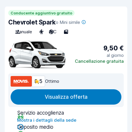
Conducente aggiuntivo gratuito
Chevrolet Spark
o Mini simile
Manuale
4
A/C
5
9,50 €
al giorno
Cancellazione gratuita
8,5
Ottimo
Visualizza offerta
Servizio accoglienza
Mostra i dettagli della sede
Deposito medio