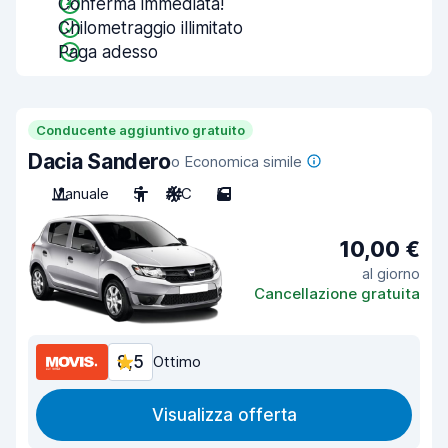
Conferma immediata!
Chilometraggio illimitato
Paga adesso
Conducente aggiuntivo gratuito
Dacia Sandero
o Economica simile
Manuale
5
A/C
5
10,00 €
al giorno
Cancellazione gratuita
8,5
Ottimo
Visualizza offerta