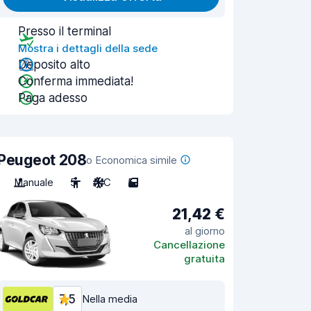
Presso il terminal
Mostra i dettagli della sede
Deposito alto
Conferma immediata!
Paga adesso
Peugeot 208
o Economica simile
Manuale
5
A/C
5
21,42 €
al giorno
Cancellazione
gratuita
7,5
Nella media