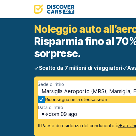
Noleggio auto all’aer
Risparmia fino al 70%
sorprese.
Scelto da 7 milioni di viaggiatori
Ass
Sede di ritiro
Marsiglia Aeroporto (MRS), Marsiglia, 
Riconsegna nella stessa sede
Data di ritiro
dom 09 ago
Il Paese di residenza del conducente è
Stati Un