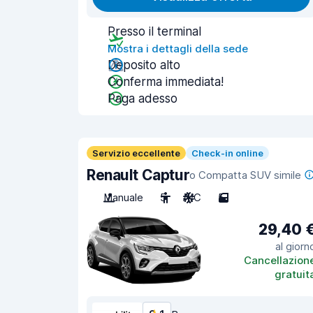
Presso il terminal
Mostra i dettagli della sede
Deposito alto
Conferma immediata!
Paga adesso
Servizio eccellente
Check-in online
Renault Captur
o Compatta SUV simile
Manuale
5
A/C
5
29,40 
al giorn
Cancellazion
gratuit