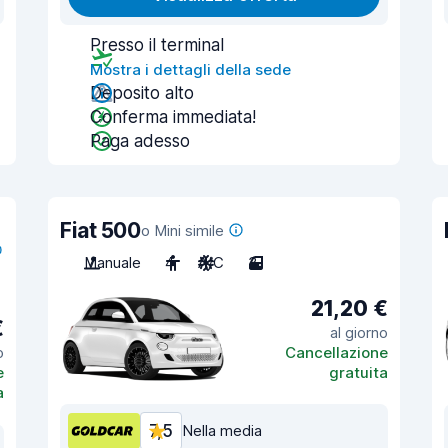
Presso il terminal
Mostra i dettagli della sede
Deposito alto
Conferma immediata!
Paga adesso
Fiat 500
o Mini simile
Manuale
4
A/C
3
21,20 €
€
al giorno
o
Cancellazione
e
gratuita
a
7,5
Nella media