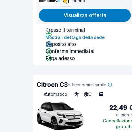
8,1
Buona
Visualizza offerta
Presso il terminal
Mostra i dettagli della sede
Deposito alto
Conferma immediata!
Paga adesso
Citroen C3
o Economica simile
Automatico
5
A/C
5
22,49 
al giorn
Cancellazion
gratuit