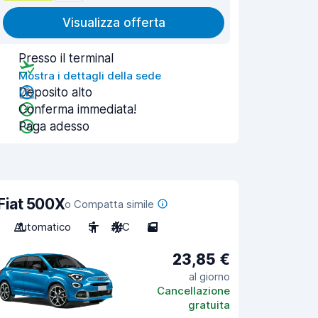
Visualizza offerta
Presso il terminal
Mostra i dettagli della sede
Deposito alto
Conferma immediata!
Paga adesso
Fiat 500X
o Compatta simile
Automatico
5
A/C
5
23,85 €
al giorno
Cancellazione
gratuita