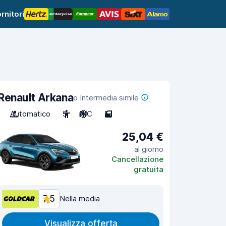
rnitori
Renault Arkana
o Intermedia simile
Automatico
5
A/C
5
25,04 €
al giorno
Cancellazione
gratuita
7,5
Nella media
Visualizza offerta