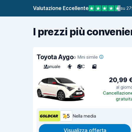
Valutazione Eccellente
su 27
I prezzi più convenie
Toyota Aygo
o Mini simile
Manuale
4
A/C
3
20,99 
al giorn
Cancellazion
gratuit
7,5
Nella media
Visualizza offerta