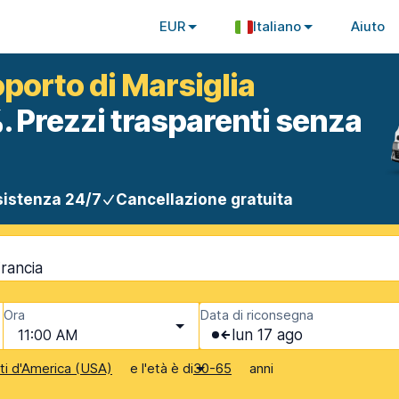
EUR
Italiano
Aiuto
oporto di Marsiglia
. Prezzi trasparenti senza
istenza 24/7
Cancellazione gratuita
Francia
Ora
Data di riconsegna
11:00 AM
lun 17 ago
e l'età è di
anni
iti d'America (USA)
30-65