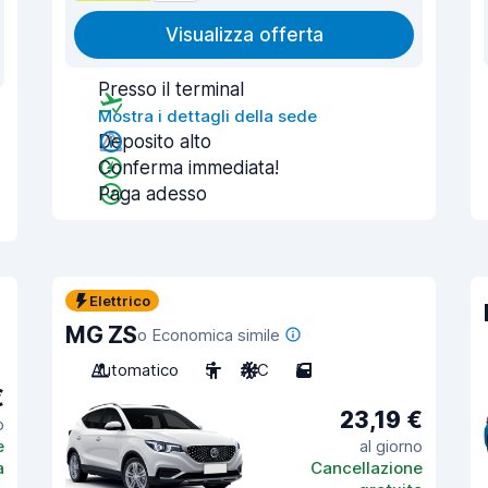
Visualizza offerta
Presso il terminal
Mostra i dettagli della sede
Deposito alto
Conferma immediata!
Paga adesso
Elettrico
MG ZS
o Economica simile
Automatico
5
A/C
5
€
23,19 €
o
e
al giorno
a
Cancellazione