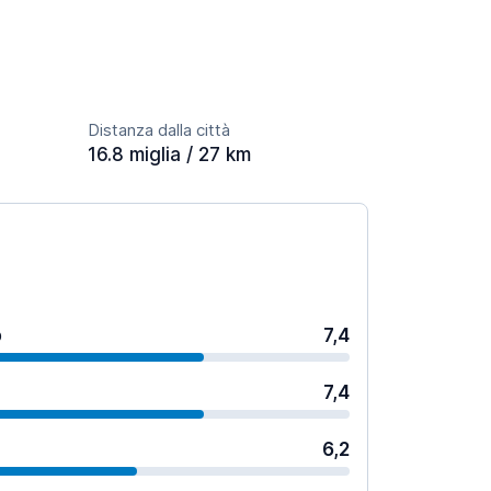
Distanza dalla città
16.8 miglia / 27 km
o
7,4
7,4
6,2