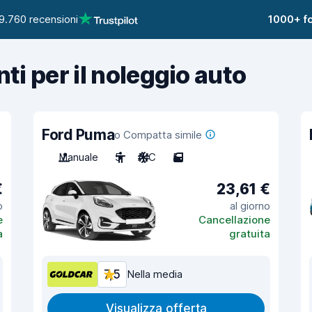
9.760 recensioni
1000+ fo
nti per il noleggio auto
Ford Puma
o Compatta simile
Manuale
5
A/C
5
€
23,61 €
o
al giorno
e
Cancellazione
a
gratuita
7,5
Nella media
Visualizza offerta