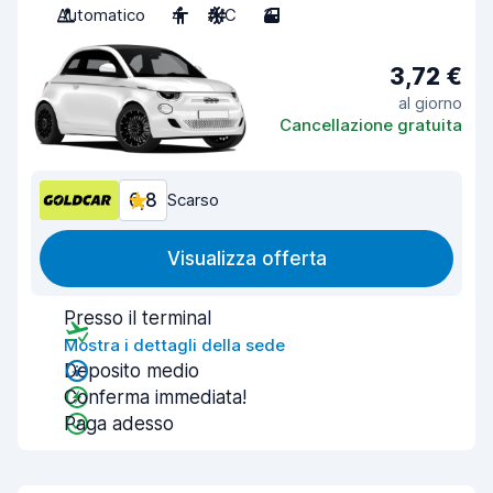
Automatico
4
A/C
3
3,72 €
al giorno
Cancellazione gratuita
6,8
Scarso
Visualizza offerta
Presso il terminal
Mostra i dettagli della sede
Deposito medio
Conferma immediata!
Paga adesso