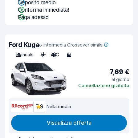
Deposito medio
Conferma immediata!
Paga adesso
Ford Kuga
o Intermedia Crossover simile
Manuale
5
A/C
5
7,69 €
al giorno
Cancellazione gratuita
7,9
Nella media
Visualizza offerta