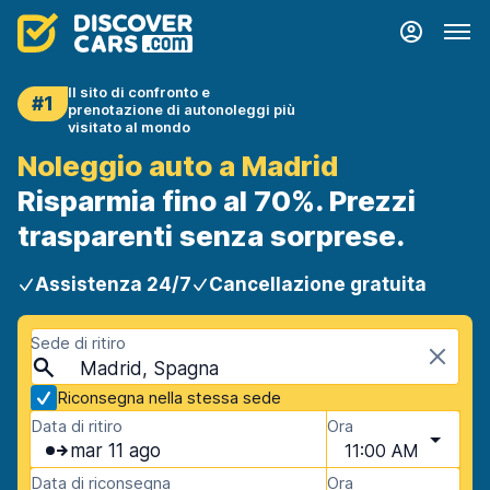
Il sito di confronto e
#1
prenotazione di autonoleggi più
visitato al mondo
Noleggio auto a Madrid
Risparmia fino al 70%. Prezzi
trasparenti senza sorprese.
Assistenza 24/7
Cancellazione gratuita
Sede di ritiro
Madrid, Spagna
Riconsegna nella stessa sede
Data di ritiro
Ora
mar 11 ago
11:00 AM
Data di riconsegna
Ora