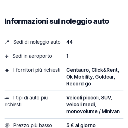
Informazioni sul noleggio auto
📍
Sedi di noleggio auto
44
✈️
Sedi in aeroporto
1
🔥
I fornitori più richiesti
Centauro, Click&Rent,
Ok Mobility, Goldcar,
Record go
🚗
I tipi di auto più
Veicoli piccoli, SUV,
richiesti
veicoli medi,
monovolume / Minivan
🤑
Prezzo più basso
5 € al giorno