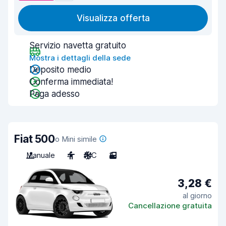
Visualizza offerta
Servizio navetta gratuito
Mostra i dettagli della sede
Deposito medio
Conferma immediata!
Paga adesso
Fiat 500
o Mini simile
Manuale
4
A/C
3
3,28 €
al giorno
Cancellazione gratuita