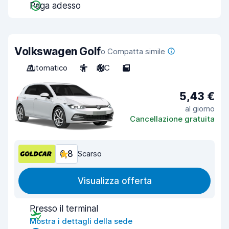
Paga adesso
Volkswagen Golf
o Compatta simile
Automatico
5
A/C
5
5,43 €
al giorno
Cancellazione gratuita
6,8
Scarso
Visualizza offerta
Presso il terminal
Mostra i dettagli della sede