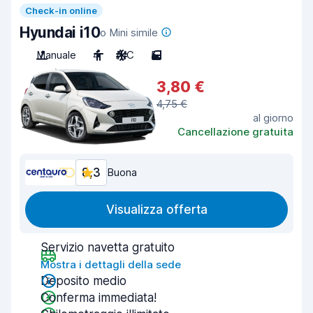
Check-in online
Hyundai i10
o Mini simile
Manuale
4
A/C
5
3,80 €
4,75 €
al giorno
Cancellazione gratuita
8,3
Buona
Visualizza offerta
Servizio navetta gratuito
Mostra i dettagli della sede
Deposito medio
Conferma immediata!