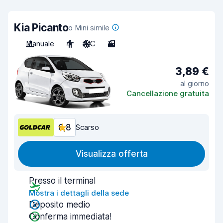
Kia Picanto
o Mini simile
Manuale
4
A/C
3
3,89 €
al giorno
Cancellazione gratuita
6,8
Scarso
Visualizza offerta
Presso il terminal
Mostra i dettagli della sede
Deposito medio
Conferma immediata!