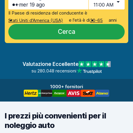
mer 19 ago
11:00 AM
Il Paese di residenza del conducente è
e l'età è di
anni
Stati Uniti d'America (USA)
30-65
Cerca
Valutazione Eccellente
su 280.048 recensioni
1000+ fornitori
I prezzi più convenienti per il
noleggio auto