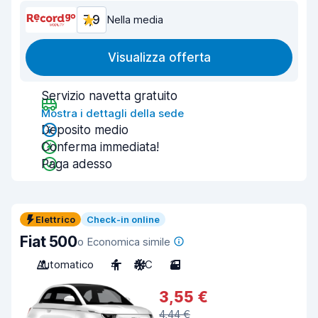
7,9
Nella media
Visualizza offerta
Servizio navetta gratuito
Mostra i dettagli della sede
Deposito medio
Conferma immediata!
Paga adesso
Elettrico
Check-in online
Fiat 500
o Economica simile
Automatico
4
A/C
3
3,55 €
4,44 €