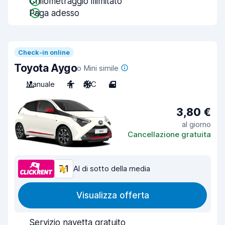
Chilometraggio illimitato
Paga adesso
Check-in online
Toyota Aygo
o Mini simile
Manuale
4
A/C
4
3,80 €
al giorno
Cancellazione gratuita
7,1
Al di sotto della media
Visualizza offerta
Servizio navetta gratuito