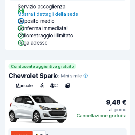
Servizio accoglienza
Mostra i dettagli della sede
Deposito medio
Conferma immediata!
Chilometraggio illimitato
Paga adesso
Conducente aggiuntivo gratuito
Chevrolet Spark
o Mini simile
Manuale
4
A/C
5
9,48 €
al giorno
Cancellazione gratuita