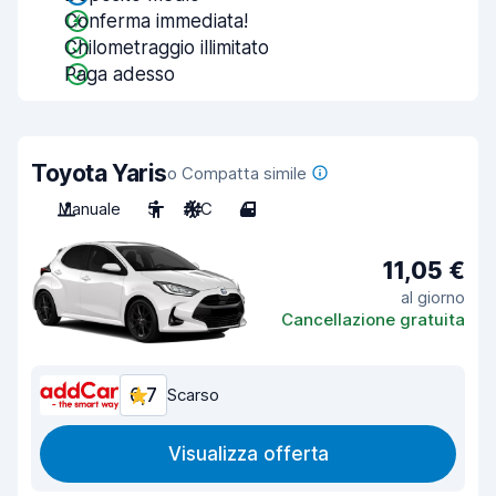
Conferma immediata!
Chilometraggio illimitato
Paga adesso
Toyota Yaris
o Compatta simile
Manuale
5
A/C
4
11,05 €
al giorno
Cancellazione gratuita
6,7
Scarso
Visualizza offerta