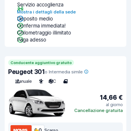
Servizio accoglienza
Mostra i dettagli della sede
Deposito medio
Conferma immediata!
Chilometraggio illimitato
Paga adesso
Conducente aggiuntivo gratuito
Peugeot 301
o Intermedia simile
Manuale
5
A/C
4
14,66 €
al giorno
Cancellazione gratuita
6,0
Scarso