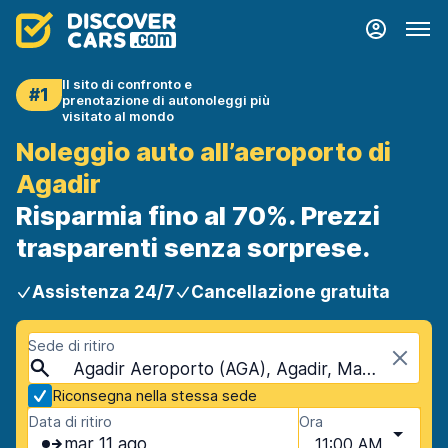
Il sito di confronto e
#1
prenotazione di autonoleggi più
visitato al mondo
Noleggio auto all’aeroporto di
Agadir
Risparmia fino al 70%. Prezzi
trasparenti senza sorprese.
Assistenza 24/7
Cancellazione gratuita
Sede di ritiro
Agadir Aeroporto (AGA), Agadir, Marocco
Riconsegna nella stessa sede
Data di ritiro
Ora
mar 11 ago
11:00 AM