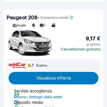
Peugeot 208
o Economica simile
Manuale
5
A/C
4
9,17 €
al giorno
Cancellazione gratuita
6,7
Scarso
Visualizza offerta
Servizio accoglienza
Mostra i dettagli della sede
Deposito medio