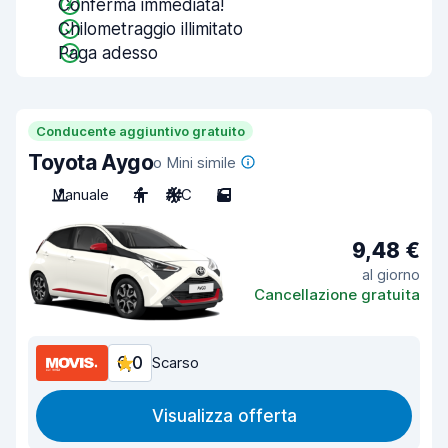
Conferma immediata!
Chilometraggio illimitato
Paga adesso
Conducente aggiuntivo gratuito
Toyota Aygo
o Mini simile
Manuale
4
A/C
5
9,48 €
al giorno
Cancellazione gratuita
6,0
Scarso
Visualizza offerta