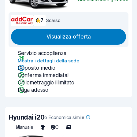
6,7
Scarso
Visualizza offerta
Servizio accoglienza
Mostra i dettagli della sede
Deposito medio
Conferma immediata!
Chilometraggio illimitato
Paga adesso
Hyundai i20
o Economica simile
Manuale
5
A/C
5