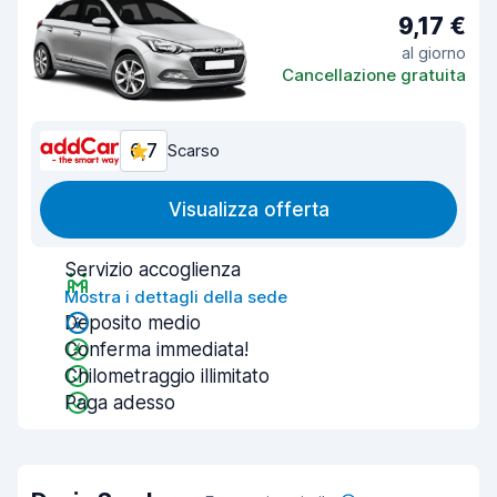
9,17 €
al giorno
Cancellazione gratuita
6,7
Scarso
Visualizza offerta
Servizio accoglienza
Mostra i dettagli della sede
Deposito medio
Conferma immediata!
Chilometraggio illimitato
Paga adesso