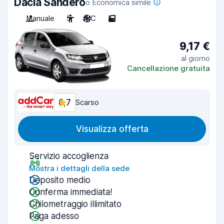
Dacia Sandero
o Economica simile
Manuale
5
A/C
5
9,17 €
al giorno
Cancellazione gratuita
6,7
Scarso
Visualizza offerta
Servizio accoglienza
Mostra i dettagli della sede
Deposito medio
Conferma immediata!
Chilometraggio illimitato
Paga adesso