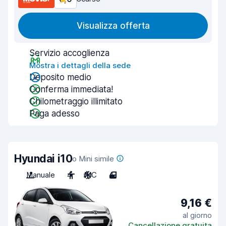
Visualizza offerta
Servizio accoglienza
Mostra i dettagli della sede
Deposito medio
Conferma immediata!
Chilometraggio illimitato
Paga adesso
Hyundai i10
o Mini simile
Manuale
4
A/C
4
9,16 €
al giorno
Cancellazione gratuita