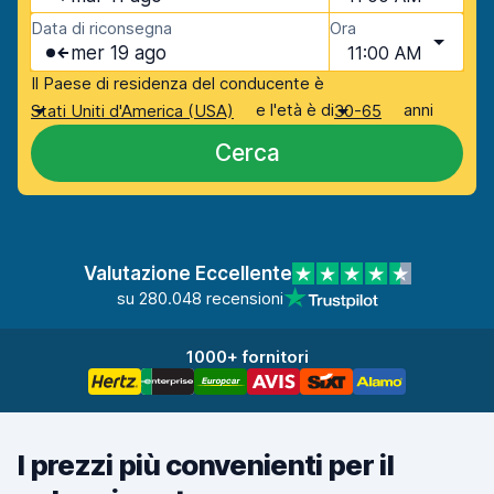
Data di riconsegna
Ora
mer 19 ago
11:00 AM
Il Paese di residenza del conducente è
e l'età è di
anni
Stati Uniti d'America (USA)
30-65
Cerca
Valutazione Eccellente
su 280.048 recensioni
1000+ fornitori
I prezzi più convenienti per il