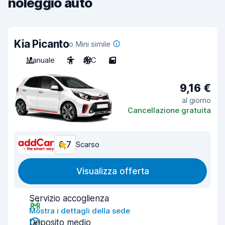
noleggio auto
Kia Picanto
o Mini simile
Manuale
5
A/C
5
9,16 €
al giorno
Cancellazione gratuita
6,7
Scarso
Visualizza offerta
Servizio accoglienza
Mostra i dettagli della sede
Deposito medio