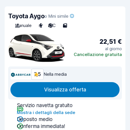
Toyota Aygo
o Mini simile
Manuale
4
A/C
5
22,51 €
al giorno
Cancellazione gratuita
7,5
Nella media
Visualizza offerta
Servizio navetta gratuito
Mostra i dettagli della sede
Deposito medio
Conferma immediata!