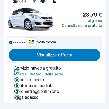
Manuale
5
A/C
4
23,79 €
al giorno
Cancellazione gratuita
7,5
Nella media
Visualizza offerta
Servizio navetta gratuito
Mostra i dettagli della sede
Deposito medio
Conferma immediata!
Chilometraggio illimitato
Paga adesso