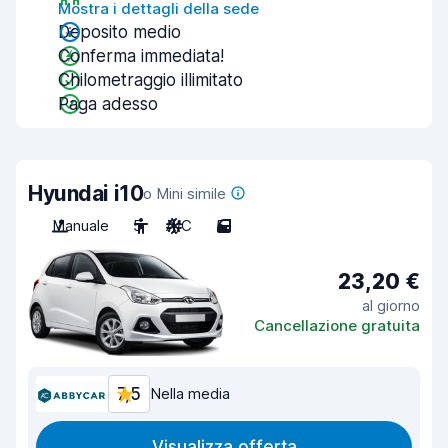
Mostra i dettagli della sede
Deposito medio
Conferma immediata!
Chilometraggio illimitato
Paga adesso
Hyundai i10
o Mini simile
Manuale
5
A/C
5
23,20 €
al giorno
Cancellazione gratuita
7,5
Nella media
Visualizza offerta