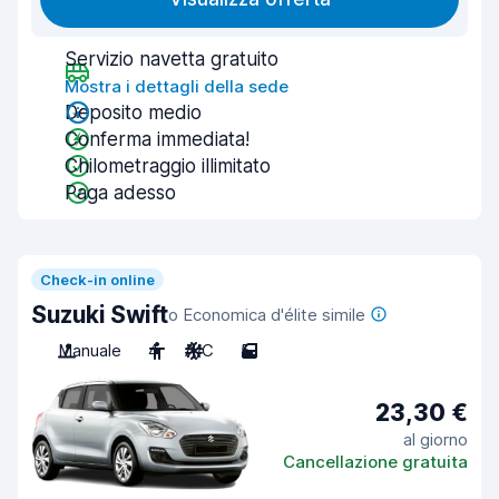
Servizio navetta gratuito
Mostra i dettagli della sede
Deposito medio
Conferma immediata!
Chilometraggio illimitato
Paga adesso
Check-in online
Suzuki Swift
o Economica d'élite simile
Manuale
4
A/C
5
23,30 €
al giorno
Cancellazione gratuita