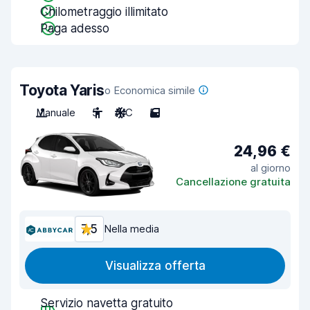
Chilometraggio illimitato
Paga adesso
Toyota Yaris
o Economica simile
Manuale
5
A/C
5
24,96 €
al giorno
Cancellazione gratuita
7,5
Nella media
Visualizza offerta
Servizio navetta gratuito