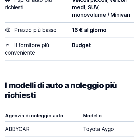
🚗
I tipi di auto più
Veicoli piccoli, veicoli
richiesti
medi, SUV,
monovolume / Minivan
🤑
Prezzo più basso
16 € al giorno
👛
Il fornitore più
Budget
conveniente
I modelli di auto a noleggio più
richiesti
Agenzia di noleggio auto
Modello
Po
ABBYCAR
Toyota Aygo