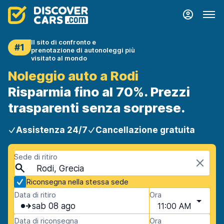
Il sito di confronto e
#1
prenotazione di autonoleggi più
visitato al mondo
Noleggio auto a Rodi
Risparmia fino al 70%. Prezzi
trasparenti senza sorprese.
Assistenza 24/7
Cancellazione gratuita
Sede di ritiro
Rodi, Grecia
Riconsegna nella stessa sede
Data di ritiro
Ora
sab 08 ago
11:00 AM
Data di riconsegna
Ora