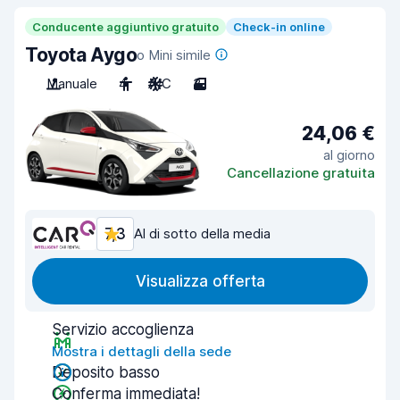
Conducente aggiuntivo gratuito
Check-in online
Toyota Aygo
o Mini simile
Manuale
4
A/C
3
24,06 €
al giorno
Cancellazione gratuita
7,3
Al di sotto della media
Visualizza offerta
Servizio accoglienza
Mostra i dettagli della sede
Deposito basso
Conferma immediata!