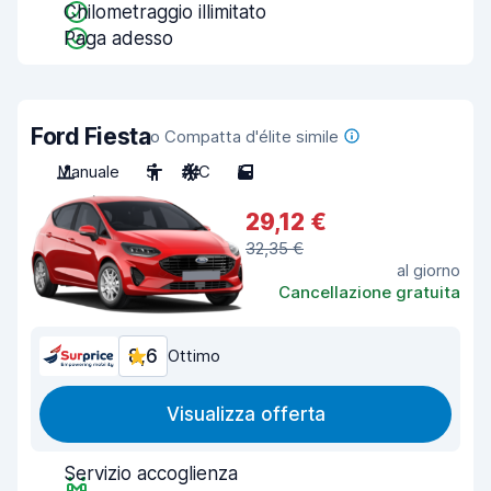
Chilometraggio illimitato
Paga adesso
Ford Fiesta
o Compatta d'élite simile
Manuale
5
A/C
5
29,12 €
32,35 €
al giorno
Cancellazione gratuita
8,6
Ottimo
Visualizza offerta
Servizio accoglienza