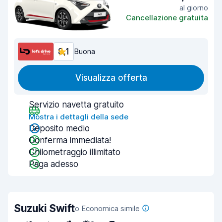
al giorno
Cancellazione gratuita
8,1
Buona
Visualizza offerta
Servizio navetta gratuito
Mostra i dettagli della sede
Deposito medio
Conferma immediata!
Chilometraggio illimitato
Paga adesso
Suzuki Swift
o Economica simile