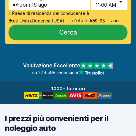
dom 16 ago
11:00 AM
Il Paese di residenza del conducente è
e l'età è di
anni
Stati Uniti d'America (USA)
30-65
Cerca
Valutazione Eccellente
su 279.598 recensioni
1000+ fornitori
I prezzi più convenienti per il
noleggio auto