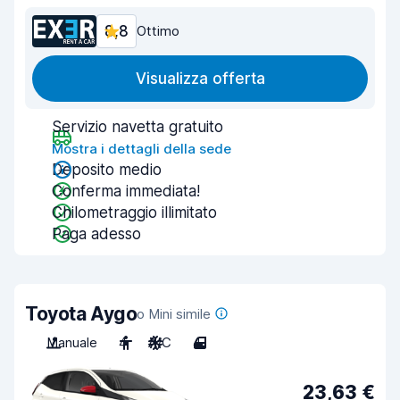
8,8
Ottimo
Visualizza offerta
Servizio navetta gratuito
Mostra i dettagli della sede
Deposito medio
Conferma immediata!
Chilometraggio illimitato
Paga adesso
Toyota Aygo
o Mini simile
Manuale
4
A/C
4
23,63 €