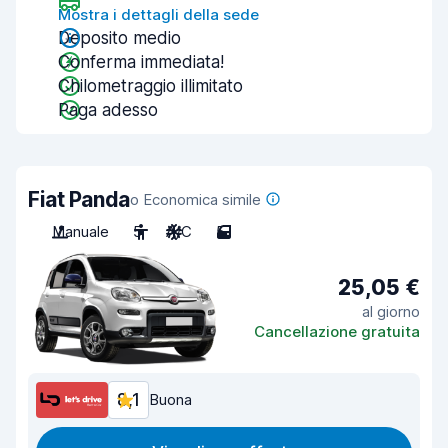
Mostra i dettagli della sede
Deposito medio
Conferma immediata!
Chilometraggio illimitato
Paga adesso
Fiat Panda
o Economica simile
Manuale
5
A/C
5
25,05 €
al giorno
Cancellazione gratuita
8,1
Buona