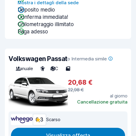
Mostra i dettagli della sede
Deposito medio
Conferma immediata!
Chilometraggio illimitato
Paga adesso
Volkswagen Passat
o Intermedia simile
Manuale
5
A/C
5
20,68 €
22,98 €
al giorno
Cancellazione gratuita
6,3
Scarso
Visualizza offerta