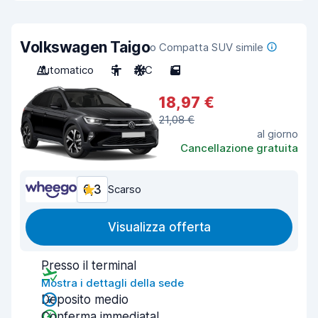
Volkswagen Taigo
o Compatta SUV simile
Automatico
5
A/C
5
18,97 €
21,08 €
al giorno
Cancellazione gratuita
6,3
Scarso
Visualizza offerta
Presso il terminal
Mostra i dettagli della sede
Deposito medio
Conferma immediata!