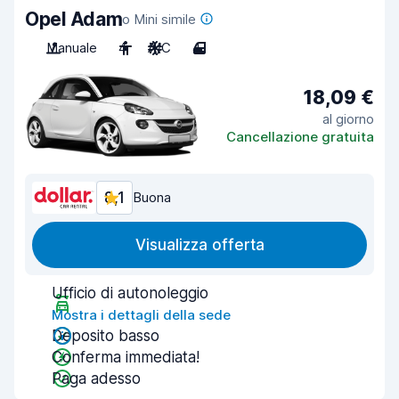
Opel Adam
o Mini simile
Manuale
4
A/C
4
18,09 €
al giorno
Cancellazione gratuita
8,1
Buona
Visualizza offerta
Ufficio di autonoleggio
Mostra i dettagli della sede
Deposito basso
Conferma immediata!
Paga adesso