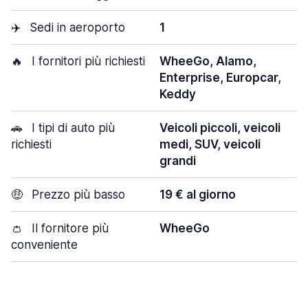
✈️
Sedi in aeroporto
1
🔥
I fornitori più richiesti
WheeGo, Alamo,
Enterprise, Europcar,
Keddy
🚗
I tipi di auto più
Veicoli piccoli, veicoli
richiesti
medi, SUV, veicoli
grandi
🤑
Prezzo più basso
19 € al giorno
👛
Il fornitore più
WheeGo
conveniente