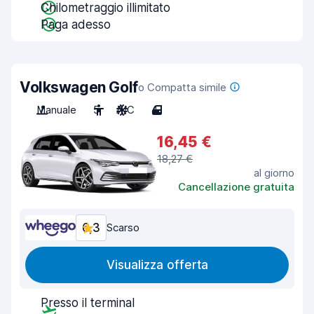
Chilometraggio illimitato
Paga adesso
Volkswagen Golf
o Compatta simile
Manuale
5
A/C
4
16,45 €
18,27 €
al giorno
Cancellazione gratuita
6,3
Scarso
Visualizza offerta
Presso il terminal