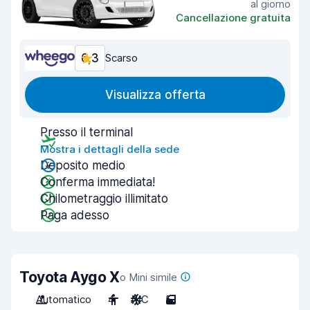
al giorno
Cancellazione gratuita
6,3
Scarso
Visualizza offerta
Presso il terminal
Mostra i dettagli della sede
Deposito medio
Conferma immediata!
Chilometraggio illimitato
Paga adesso
Toyota Aygo X
o Mini simile
Automatico
4
A/C
5