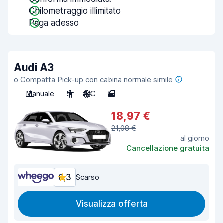
Chilometraggio illimitato
Paga adesso
Audi A3
o Compatta Pick-up con cabina normale simile
Manuale
5
A/C
5
18,97 €
21,08 €
al giorno
Cancellazione gratuita
6,3
Scarso
Visualizza offerta