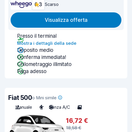
6,3
Scarso
Visualizza offerta
Presso il terminal
Mostra i dettagli della sede
Deposito medio
Conferma immediata!
Chilometraggio illimitato
Paga adesso
Fiat 500
o Mini simile
Manuale
4
Senza A/C
3
16,72 €
18,58 €