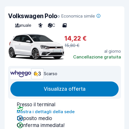
Volkswagen Polo
o Economica simile
Manuale
5
A/C
3
14,22 €
15,80 €
al giorno
Cancellazione gratuita
6,3
Scarso
Visualizza offerta
Presso il terminal
Mostra i dettagli della sede
Deposito medio
Conferma immediata!