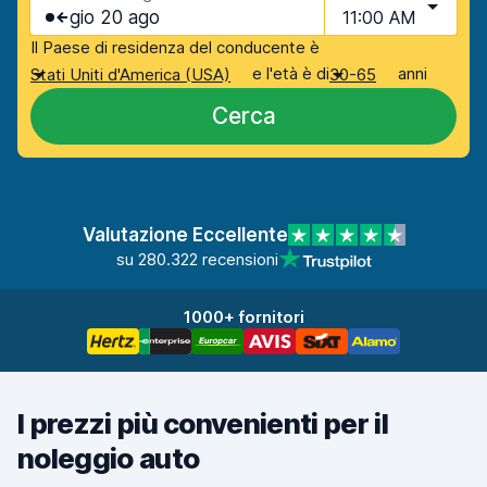
gio 20 ago
11:00 AM
Il Paese di residenza del conducente è
e l'età è di
anni
Stati Uniti d'America (USA)
30-65
Cerca
Valutazione Eccellente
su 280.322 recensioni
1000+ fornitori
I prezzi più convenienti per il
noleggio auto