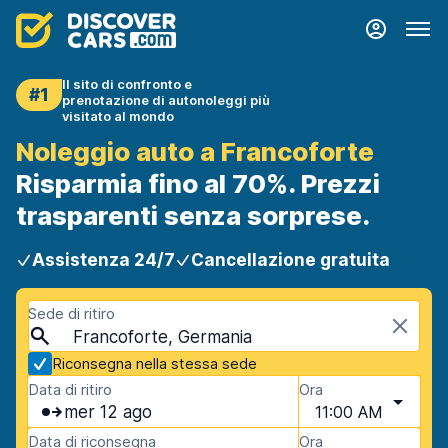
Il sito di confronto e
#1
prenotazione di autonoleggi più
visitato al mondo
Noleggio auto a Francoforte
Risparmia fino al 70%. Prezzi
trasparenti senza sorprese.
Assistenza 24/7
Cancellazione gratuita
Sede di ritiro
Francoforte, Germania
Riconsegna nella stessa sede
Data di ritiro
Ora
mer 12 ago
11:00 AM
Data di riconsegna
Ora