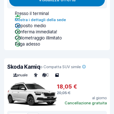
Presso il terminal
Mostra i dettagli della sede
Deposito medio
Conferma immediata!
Chilometraggio illimitato
Paga adesso
Skoda Kamiq
o Compatta SUV simile
Manuale
5
A/C
5
18,05 €
20,05 €
al giorno
Cancellazione gratuita