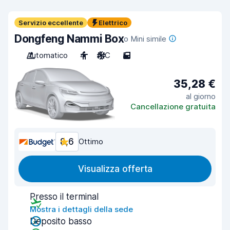
Servizio eccellente
Elettrico
Dongfeng Nammi Box
o Mini simile
Automatico
4
A/C
5
35,28 €
al giorno
Cancellazione gratuita
8,6
Ottimo
Visualizza offerta
Presso il terminal
Mostra i dettagli della sede
Deposito basso