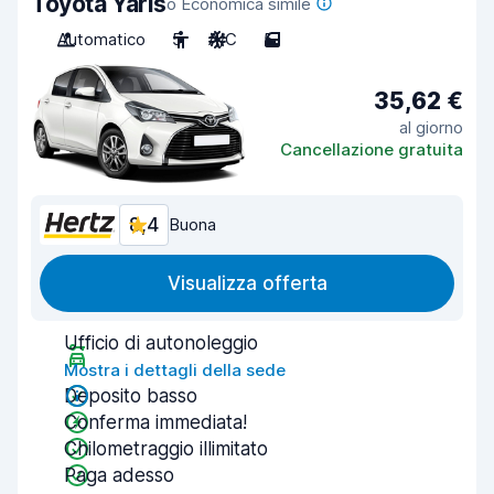
Toyota Yaris
o Economica simile
Automatico
5
A/C
5
35,62 €
al giorno
Cancellazione gratuita
8,4
Buona
Visualizza offerta
Ufficio di autonoleggio
Mostra i dettagli della sede
Deposito basso
Conferma immediata!
Chilometraggio illimitato
Paga adesso