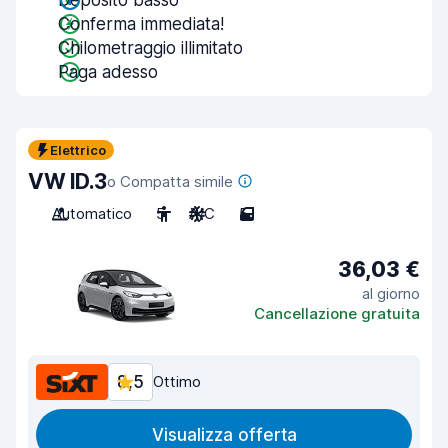
Deposito basso
Conferma immediata!
Chilometraggio illimitato
Paga adesso
Elettrico
VW ID.3
o Compatta simile
Automatico
5
A/C
5
36,03 €
al giorno
Cancellazione gratuita
8,5
Ottimo
Visualizza offerta