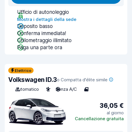
Ufficio di autonoleggio
Mostra i dettagli della sede
Deposito basso
Conferma immediata!
Chilometraggio illimitato
Paga una parte ora
Elettrico
Volkswagen ID.3
o Compatta d'élite simile
Automatico
5
Senza A/C
4
36,05 €
al giorno
Cancellazione gratuita