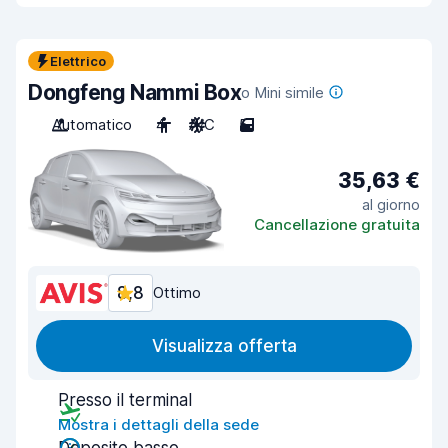
Elettrico
Dongfeng Nammi Box
o Mini simile
Automatico
4
A/C
5
35,63 €
al giorno
Cancellazione gratuita
8,8
Ottimo
Visualizza offerta
Presso il terminal
Mostra i dettagli della sede