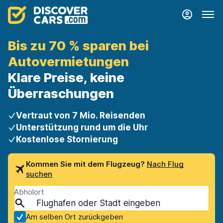
Bis zu 70 % sparen bei
Autovermietungen
Klare Preise, keine
Überraschungen
Vertraut von 7 Mio. Reisenden
Unterstützung rund um die Uhr
Kostenlose Stornierung
Kommen Sie mit dem Flugzeug?
Nach Flug
suchen
Abholort
Am selben Ort zurückgeben