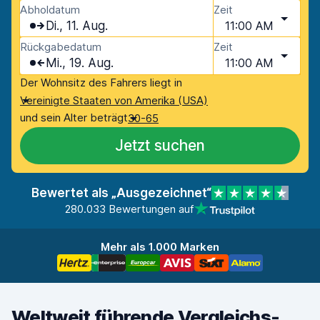
Abholdatum
Zeit
Di., 11. Aug.
11:00 AM
Rückgabedatum
Zeit
Mi., 19. Aug.
11:00 AM
Der Wohnsitz des Fahrers liegt in
Vereinigte Staaten von Amerika (USA)
und sein Alter beträgt
30-65
Jetzt suchen
Bewertet als „Ausgezeichnet“
280.033 Bewertungen auf
Mehr als 1.000 Marken
Weltweit führende Vergleichs-