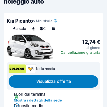
noleggio auto
Kia Picanto
o Mini simile
Manuale
4
A/C
3
12,74 €
al giorno
Cancellazione gratuita
7,5
Nella media
Visualizza offerta
Fuori dal terminal
Mostra i dettagli della sede
Deposito medio