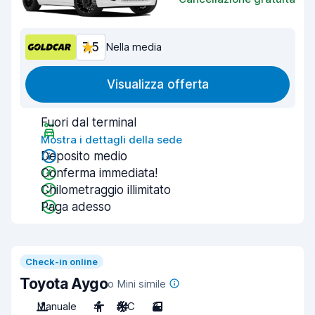
7,5
Nella media
Visualizza offerta
Fuori dal terminal
Mostra i dettagli della sede
Deposito medio
Conferma immediata!
Chilometraggio illimitato
Paga adesso
Check-in online
Toyota Aygo
o Mini simile
Manuale
4
A/C
3