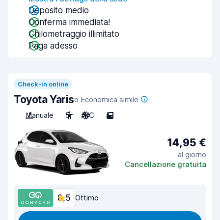
Deposito medio
Conferma immediata!
Chilometraggio illimitato
Paga adesso
Check-in online
Toyota Yaris
o Economica simile
Manuale
5
A/C
5
14,95 €
al giorno
Cancellazione gratuita
8,5
Ottimo