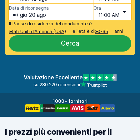
Data di riconsegna
Ora
gio 20 ago
11:00 AM
Il Paese di residenza del conducente è
e l'età è di
anni
Stati Uniti d'America (USA)
30-65
Cerca
Valutazione Eccellente
su 280.220 recensioni
1000+ fornitori
I prezzi più convenienti per il