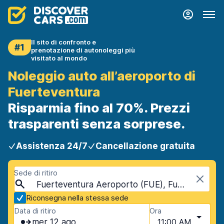
Il sito di confronto e
#1
prenotazione di autonoleggi più
visitato al mondo
Noleggio auto all’aeroporto di
Fuerteventura
Risparmia fino al 70%. Prezzi
trasparenti senza sorprese.
Assistenza 24/7
Cancellazione gratuita
Sede di ritiro
Fuerteventura Aeroporto (FUE), Fuerteventura, Spagna - Isole Canarie
Riconsegna nella stessa sede
Data di ritiro
Ora
mer 12 ago
11:00 AM