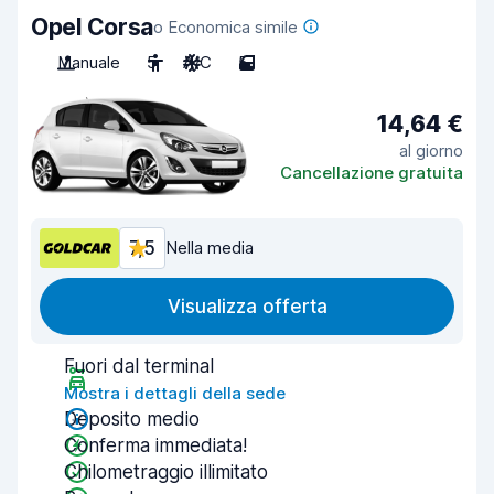
Opel Corsa
o Economica simile
Manuale
5
A/C
5
14,64 €
al giorno
Cancellazione gratuita
7,5
Nella media
Visualizza offerta
Fuori dal terminal
Mostra i dettagli della sede
Deposito medio
Conferma immediata!
Chilometraggio illimitato