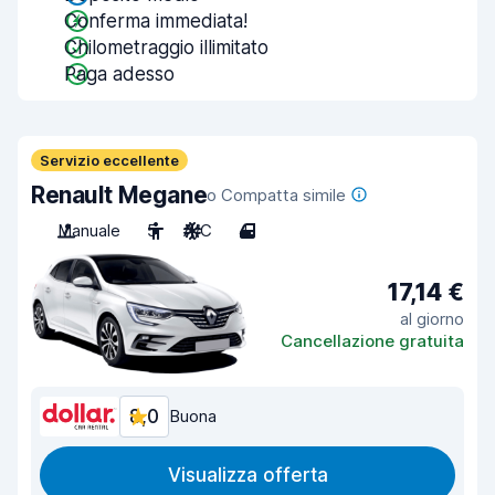
Conferma immediata!
Chilometraggio illimitato
Paga adesso
Servizio eccellente
Renault Megane
o Compatta simile
Manuale
5
A/C
4
17,14 €
al giorno
Cancellazione gratuita
8,0
Buona
Visualizza offerta