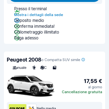
Presso il terminal
Mostra i dettagli della sede
Deposito medio
Conferma immediata!
Chilometraggio illimitato
Paga adesso
Peugeot 2008
o Compatta SUV simile
Manuale
5
A/C
5
17,55 €
al giorno
Cancellazione gratuita
7,5
Nella media