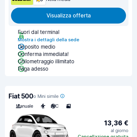
Visualizza offerta
Fuori dal terminal
Mostra i dettagli della sede
Deposito medio
Conferma immediata!
Chilometraggio illimitato
Paga adesso
Fiat 500
o Mini simile
Manuale
4
A/C
3
13,36 €
al giorno
Cancellazione gratuita