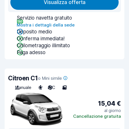
Visualizza offerta
Servizio navetta gratuito
Mostra i dettagli della sede
Deposito medio
Conferma immediata!
Chilometraggio illimitato
Paga adesso
Citroen C1
o Mini simile
Manuale
4
A/C
2
15,04 €
al giorno
Cancellazione gratuita