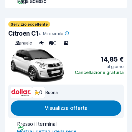
Paga adesso
Servizio eccellente
Citroen C1
o Mini simile
Manuale
4
A/C
2
14,85 €
al giorno
Cancellazione gratuita
8,0
Buona
Visualizza offerta
Presso il terminal
Mostra i dettagli della sede