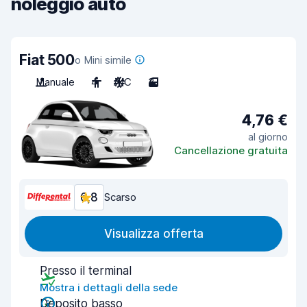
noleggio auto
Fiat 500
o Mini simile
Manuale
4
A/C
3
4,76 €
al giorno
Cancellazione gratuita
6,8
Scarso
Visualizza offerta
Presso il terminal
Mostra i dettagli della sede
Deposito basso