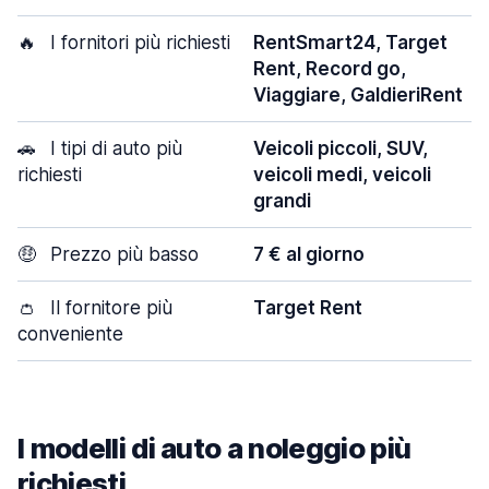
🔥
I fornitori più richiesti
RentSmart24, Target
Rent, Record go,
Viaggiare, GaldieriRent
🚗
I tipi di auto più
Veicoli piccoli, SUV,
richiesti
veicoli medi, veicoli
grandi
🤑
Prezzo più basso
7 € al giorno
👛
Il fornitore più
Target Rent
conveniente
I modelli di auto a noleggio più
richiesti