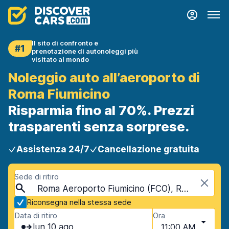
Il sito di confronto e
#1
prenotazione di autonoleggi più
visitato al mondo
Noleggio auto all’aeroporto di
Roma Fiumicino
Risparmia fino al 70%. Prezzi
trasparenti senza sorprese.
Assistenza 24/7
Cancellazione gratuita
Sede di ritiro
Roma Aeroporto Fiumicino (FCO), Roma, Italia
Riconsegna nella stessa sede
Data di ritiro
Ora
lun 10 ago
11:00 AM