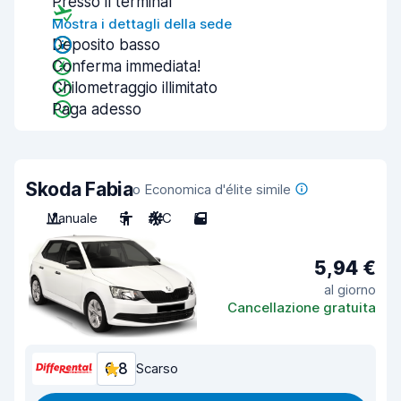
Presso il terminal
Mostra i dettagli della sede
Deposito basso
Conferma immediata!
Chilometraggio illimitato
Paga adesso
Skoda Fabia
o Economica d'élite simile
Manuale
5
A/C
5
5,94 €
al giorno
Cancellazione gratuita
6,8
Scarso