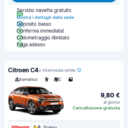
Servizio navetta gratuito
Mostra i dettagli della sede
Deposito basso
Conferma immediata!
Chilometraggio illimitato
Paga adesso
Citroen C4
o Intermedia simile
Automatico
5
A/C
5
9,80 €
al giorno
Cancellazione gratuita
6,8
Scarso