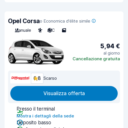
Opel Corsa
o Economica d'élite simile
Manuale
5
A/C
5
5,94 €
al giorno
Cancellazione gratuita
6,8
Scarso
Visualizza offerta
Presso il terminal
Mostra i dettagli della sede
Deposito basso