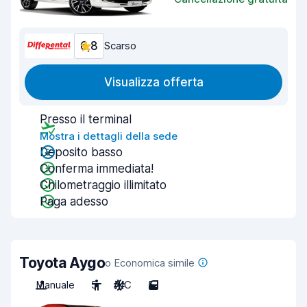
6,8
Scarso
Visualizza offerta
Presso il terminal
Mostra i dettagli della sede
Deposito basso
Conferma immediata!
Chilometraggio illimitato
Paga adesso
Toyota Aygo
o Economica simile
Manuale
5
A/C
5