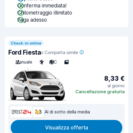
Conferma immediata!
Chilometraggio illimitato
Paga adesso
Check-in online
Ford Fiesta
o Compatta simile
Manuale
5
A/C
5
8,33 €
al giorno
Cancellazione gratuita
7,3
Al di sotto della media
Visualizza offerta