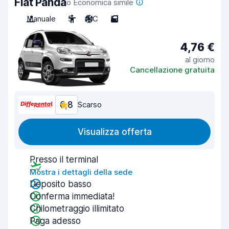
Fiat Panda
o Economica simile
Manuale
5
A/C
5
4,76 €
al giorno
Cancellazione gratuita
6,8
Scarso
Visualizza offerta
Presso il terminal
Mostra i dettagli della sede
Deposito basso
Conferma immediata!
Chilometraggio illimitato
Paga adesso