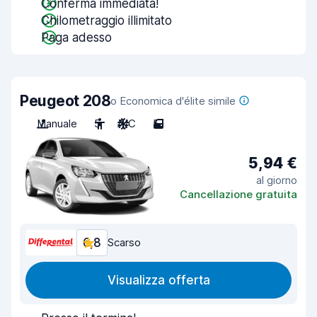
Conferma immediata!
Chilometraggio illimitato
Paga adesso
Peugeot 208
o Economica d'élite simile
Manuale
5
A/C
5
5,94 €
al giorno
Cancellazione gratuita
6,8
Scarso
Visualizza offerta