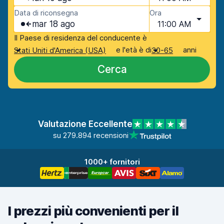
Data di riconsegna
Ora
mar 18 ago
11:00 AM
Il Paese di residenza del conducente è
e l'età è di
anni
Stati Uniti d'America (USA)
30-65
Cerca
Valutazione Eccellente
su 279.894 recensioni
1000+ fornitori
I prezzi più convenienti per il