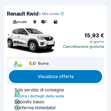
Renault Kwid
o Mini simile
Manuale
5
A/C
5
15,93 €
al giorno
Cancellazione gratuita
8,0
Buona
Visualizza offerta
Solo servizio di consegna
Mostra i dettagli della sede
Deposito basso
Conferma immediata!