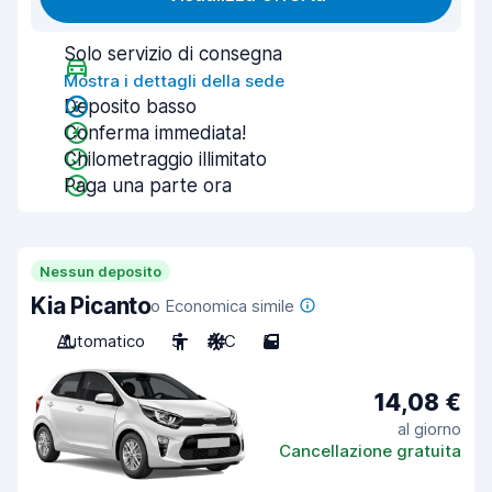
Solo servizio di consegna
Mostra i dettagli della sede
Deposito basso
Conferma immediata!
Chilometraggio illimitato
Paga una parte ora
Nessun deposito
Kia Picanto
o Economica simile
Automatico
5
A/C
5
14,08 €
al giorno
Cancellazione gratuita