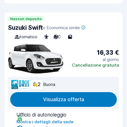
Nessun deposito
Suzuki Swift
o Economica simile
Automatico
5
A/C
5
16,33 €
al giorno
Cancellazione gratuita
8,2
Buona
Visualizza offerta
Ufficio di autonoleggio
Mostra i dettagli della sede