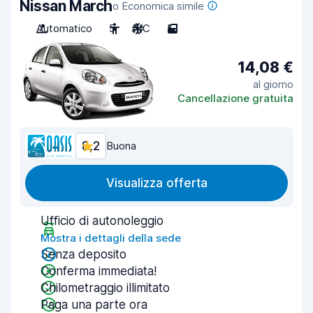
Nissan March
o Economica simile
Automatico
5
A/C
5
14,08 €
al giorno
Cancellazione gratuita
8,2
Buona
Visualizza offerta
Ufficio di autonoleggio
Mostra i dettagli della sede
Senza deposito
Conferma immediata!
Chilometraggio illimitato
Paga una parte ora