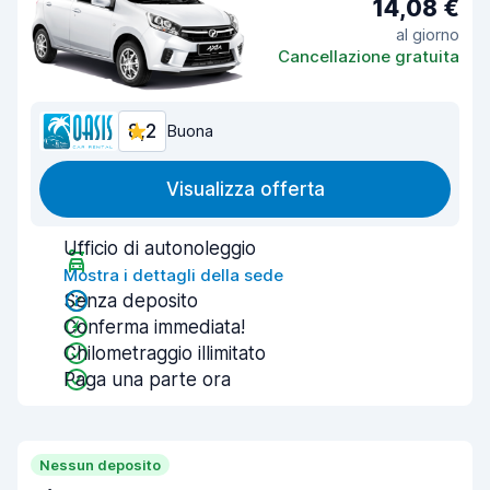
14,08 €
al giorno
Cancellazione gratuita
8,2
Buona
Visualizza offerta
Ufficio di autonoleggio
Mostra i dettagli della sede
Senza deposito
Conferma immediata!
Chilometraggio illimitato
Paga una parte ora
Nessun deposito