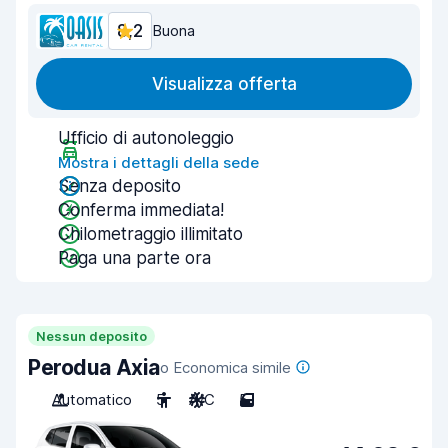
8,2
Buona
Visualizza offerta
Ufficio di autonoleggio
Mostra i dettagli della sede
Senza deposito
Conferma immediata!
Chilometraggio illimitato
Paga una parte ora
Nessun deposito
Perodua Axia
o Economica simile
Automatico
5
A/C
5