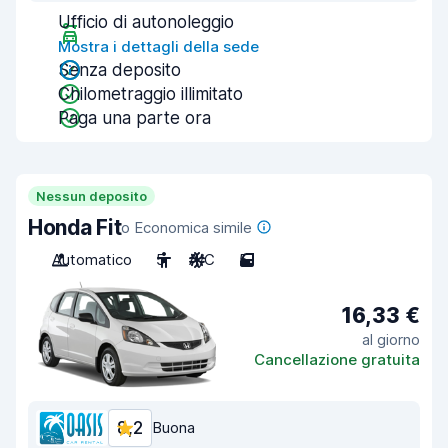
Ufficio di autonoleggio
Mostra i dettagli della sede
Senza deposito
Chilometraggio illimitato
Paga una parte ora
Nessun deposito
Honda Fit
o Economica simile
Automatico
5
A/C
5
16,33 €
al giorno
Cancellazione gratuita
8,2
Buona