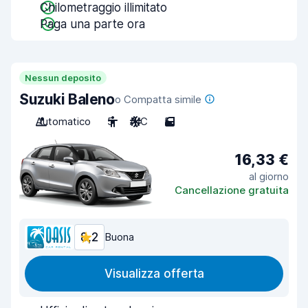
Chilometraggio illimitato
Paga una parte ora
Nessun deposito
Suzuki Baleno
o Compatta simile
Automatico
5
A/C
5
16,33 €
al giorno
Cancellazione gratuita
8,2
Buona
Visualizza offerta