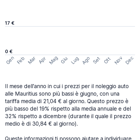
17 €
0 €
Mag
Gen
Ago
Nov
Dec
Feb
Mar
Lug
Apr
Set
Giu
Ott
Il mese dell'anno in cui i prezzi per il noleggio auto
alle Mauritius sono più bassi è giugno, con una
tariffa media di 21,04 € al giorno. Questo prezzo è
più basso del 19% rispetto alla media annuale e del
32% rispetto a dicembre (durante il quale il prezzo
medio è di 30,84 € al giorno).
Queste informazioni ti possono aiutare a individuare