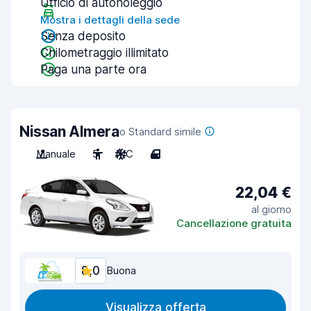
Ufficio di autonoleggio
Mostra i dettagli della sede
Senza deposito
Chilometraggio illimitato
Paga una parte ora
Nissan Almera
o Standard simile
Manuale
5
A/C
4
22,04 €
al giorno
Cancellazione gratuita
8,0
Buona
Visualizza offerta