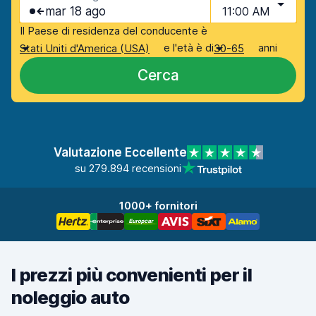
mar 18 ago
11:00 AM
Il Paese di residenza del conducente è
e l'età è di
anni
Stati Uniti d'America (USA)
30-65
Cerca
Valutazione Eccellente
su 279.894 recensioni
1000+ fornitori
I prezzi più convenienti per il
noleggio auto