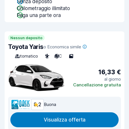
Senza deposito
Chilometraggio illimitato
Paga una parte ora
Nessun deposito
Toyota Yaris
o Economica simile
Automatico
5
A/C
5
16,33 €
al giorno
Cancellazione gratuita
8,2
Buona
Visualizza offerta