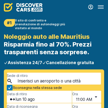
Il sito di confronto e
#1
prenotazione di autonoleggi più
visitato al mondo
Noleggio auto alle Mauritius
Risparmia fino al 70%. Prezzi
trasparenti senza sorprese.
Assistenza 24/7
Cancellazione gratuita
Sede di ritiro
Riconsegna nella stessa sede
Data di ritiro
Ora
lun 10 ago
11:00 AM
Data di riconsegna
Ora