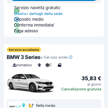
Servizio navetta gratuito
Mostra i dettagli della sede
Deposito medio
Conferma immediata!
Paga adesso
Servizio eccellente
BMW 3 Series
o Full-size simile
Automatico
5
A/C
4
35,83 €
al giorno
Cancellazione gratuita
7,7
Nella media