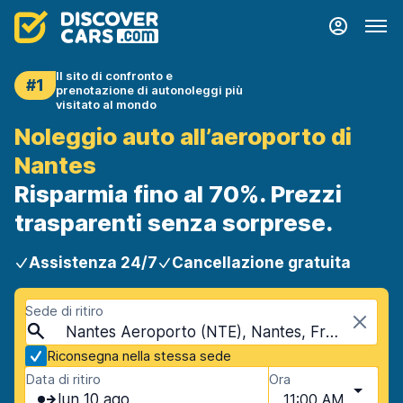
Il sito di confronto e
#1
prenotazione di autonoleggi più
visitato al mondo
Noleggio auto all’aeroporto di
Nantes
Risparmia fino al 70%. Prezzi
trasparenti senza sorprese.
Assistenza 24/7
Cancellazione gratuita
Sede di ritiro
Nantes Aeroporto (NTE), Nantes, Francia
Riconsegna nella stessa sede
Data di ritiro
Ora
lun 10 ago
11:00 AM