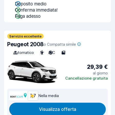
Deposito medio
Conferma immediata!
Paga adesso
Servizio eccellente
Peugeot 2008
o Compatta simile
Automatico
5
A/C
5
29,39 €
al giorno
Cancellazione gratuita
7,7
Nella media
Visualizza offerta