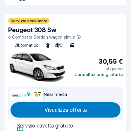
Servizio eccellente
Peugeot 308 Sw
o Compatta Station wagon simile
Automatico
5
A/C
5
30,55 €
al giorno
Cancellazione gratuita
7,7
Nella media
Visualizza offerta
Servizio navetta gratuito