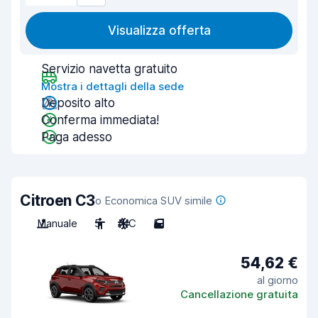
Visualizza offerta
Servizio navetta gratuito
Mostra i dettagli della sede
Deposito alto
Conferma immediata!
Paga adesso
Citroen C3
o Economica SUV simile
Manuale
5
A/C
5
54,62 €
al giorno
Cancellazione gratuita