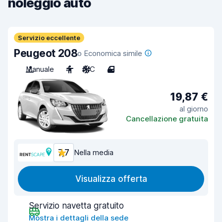
noleggio auto
Servizio eccellente
Peugeot 208
o Economica simile
Manuale
4
A/C
4
19,87 €
al giorno
Cancellazione gratuita
7,7
Nella media
Visualizza offerta
Servizio navetta gratuito
Mostra i dettagli della sede