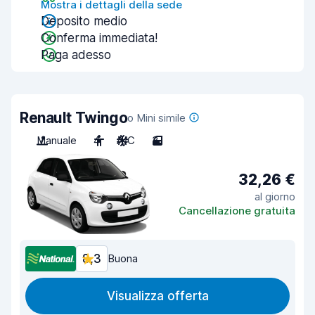
Mostra i dettagli della sede
Deposito medio
Conferma immediata!
Paga adesso
Renault Twingo
o Mini simile
Manuale
4
A/C
3
32,26 €
al giorno
Cancellazione gratuita
8,3
Buona
Visualizza offerta