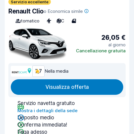
Servizio eccellente
Renault Clio
o Economica simile
Automatico
4
A/C
4
26,05 €
al giorno
Cancellazione gratuita
7,7
Nella media
Visualizza offerta
Servizio navetta gratuito
Mostra i dettagli della sede
Deposito medio
Conferma immediata!
Paga adesso