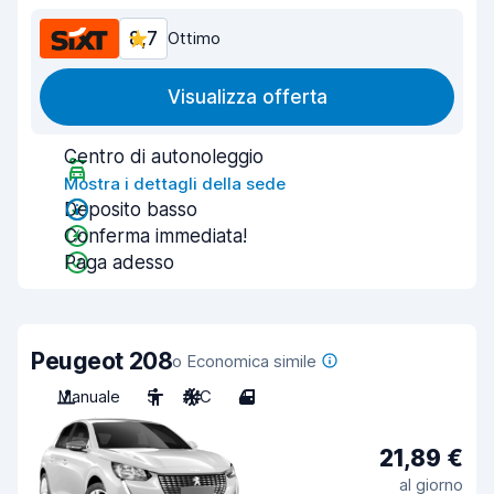
8,7
Ottimo
Visualizza offerta
Centro di autonoleggio
Mostra i dettagli della sede
Deposito basso
Conferma immediata!
Paga adesso
Peugeot 208
o Economica simile
Manuale
5
A/C
4
21,89 €
al giorno