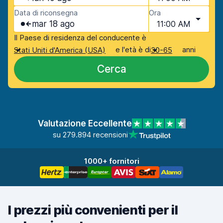
Data di riconsegna
Ora
mar 18 ago
11:00 AM
Il Paese di residenza del conducente è
e l'età è di
anni
Stati Uniti d'America (USA)
30-65
Cerca
Valutazione Eccellente
su 279.894 recensioni
1000+ fornitori
I prezzi più convenienti per il