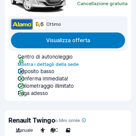
Cancellazione gratuita
8,6
Ottimo
Visualizza offerta
Centro di autonoleggio
Mostra i dettagli della sede
Deposito basso
Conferma immediata!
Chilometraggio illimitato
Paga adesso
Renault Twingo
o Mini simile
Manuale
4
A/C
3