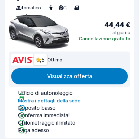
Automatico
5
A/C
4
44,44 €
al giorno
Cancellazione gratuita
8,5
Ottimo
Visualizza offerta
Ufficio di autonoleggio
Mostra i dettagli della sede
Deposito basso
Conferma immediata!
Chilometraggio illimitato
Paga adesso