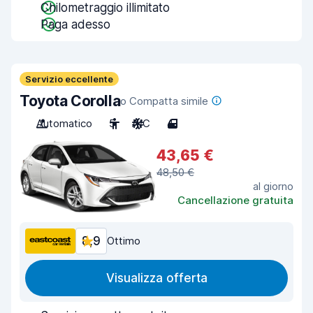
Chilometraggio illimitato
Paga adesso
Servizio eccellente
Toyota Corolla
o Compatta simile
Automatico
5
A/C
4
43,65 €
48,50 €
al giorno
Cancellazione gratuita
8,9
Ottimo
Visualizza offerta