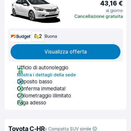
43,16 €
al giorno
Cancellazione gratuita
8,2
Buona
Visualizza offerta
Ufficio di autonoleggio
Mostra i dettagli della sede
Deposito basso
Conferma immediata!
Chilometraggio illimitato
Paga adesso
Toyota C-HR
o Compatta SUV simile