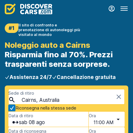
Il sito di confronto e
#1
prenotazione di autonoleggi più
visitato al mondo
Noleggio auto a Cairns
Risparmia fino al 70%. Prezzi
trasparenti senza sorprese.
Assistenza 24/7
Cancellazione gratuita
Sede di ritiro
Cairns, Australia
Riconsegna nella stessa sede
Data di ritiro
Ora
sab 08 ago
11:00 AM
Data di riconsegna
Ora