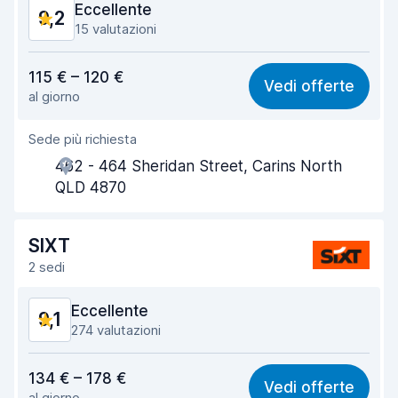
Eccellente
9,2
15 valutazioni
Rapporto qualità-prezzo
9,2
115 € – 120 €
Vedi offerte
al giorno
Facile da trovare
8,5
Sede più richiesta
Gentilezza degli agenti
9,1
462 - 464 Sheridan Street, Carins North
Rapidità del ritiro
9,0
QLD 4870
Rapidità della riconsegna
9,6
SIXT
Pulizia del veicolo
9,4
2 sedi
Condizioni dell'auto
9,4
Eccellente
9,1
274 valutazioni
Rapporto qualità-prezzo
8,7
134 € – 178 €
Vedi offerte
al giorno