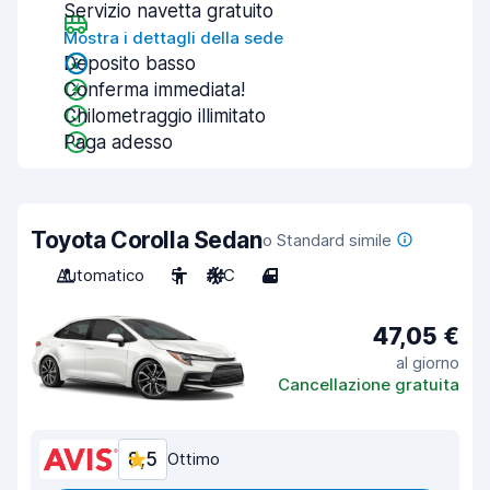
Servizio navetta gratuito
Mostra i dettagli della sede
Deposito basso
Conferma immediata!
Chilometraggio illimitato
Paga adesso
Toyota Corolla Sedan
o Standard simile
Automatico
5
A/C
4
47,05 €
al giorno
Cancellazione gratuita
8,5
Ottimo