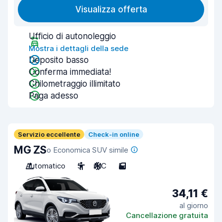
Visualizza offerta
Ufficio di autonoleggio
Mostra i dettagli della sede
Deposito basso
Conferma immediata!
Chilometraggio illimitato
Paga adesso
Servizio eccellente
Check-in online
MG ZS
o Economica SUV simile
Automatico
5
A/C
5
34,11 €
al giorno
Cancellazione gratuita