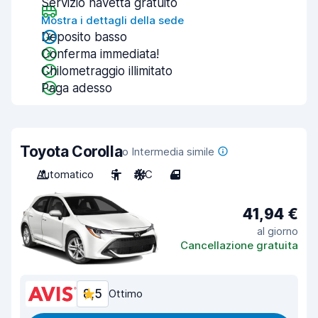
Servizio navetta gratuito
Mostra i dettagli della sede
Deposito basso
Conferma immediata!
Chilometraggio illimitato
Paga adesso
Toyota Corolla
o Intermedia simile
Automatico
5
A/C
4
41,94 €
al giorno
Cancellazione gratuita
8,5
Ottimo