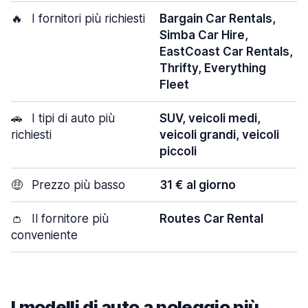
🔥
I fornitori più richiesti
Bargain Car Rentals,
Simba Car Hire,
EastCoast Car Rentals,
Thrifty, Everything
Fleet
🚗
I tipi di auto più
SUV, veicoli medi,
richiesti
veicoli grandi, veicoli
piccoli
🤑
Prezzo più basso
31 € al giorno
👛
Il fornitore più
Routes Car Rental
conveniente
I modelli di auto a noleggio più