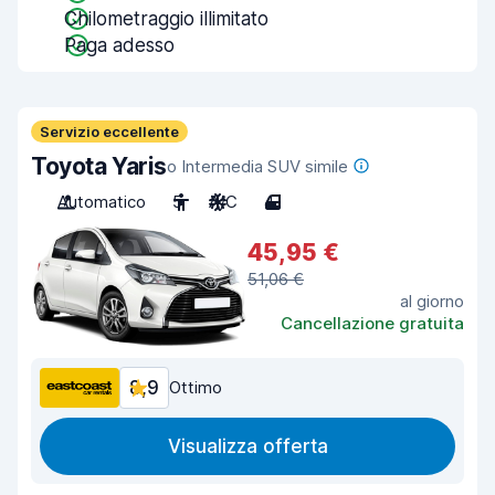
Chilometraggio illimitato
Paga adesso
Servizio eccellente
Toyota Yaris
o Intermedia SUV simile
Automatico
5
A/C
4
45,95 €
51,06 €
al giorno
Cancellazione gratuita
8,9
Ottimo
Visualizza offerta