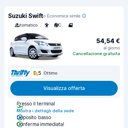
Suzuki Swift
o Economica simile
Automatico
5
A/C
4
54,54 €
al giorno
Cancellazione gratuita
8,5
Ottimo
Visualizza offerta
Presso il terminal
Mostra i dettagli della sede
Deposito basso
Conferma immediata!