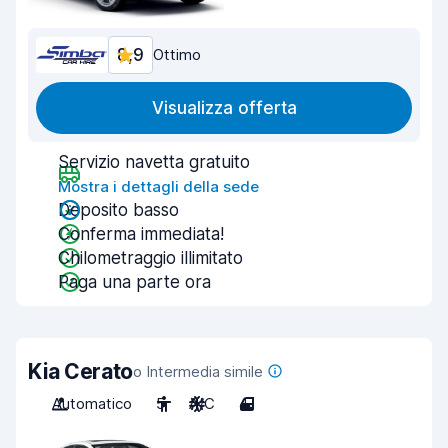
8,9
Ottimo
Visualizza offerta
Servizio navetta gratuito
Mostra i dettagli della sede
Deposito basso
Conferma immediata!
Chilometraggio illimitato
Paga una parte ora
Kia Cerato
o Intermedia simile
Automatico
5
A/C
4