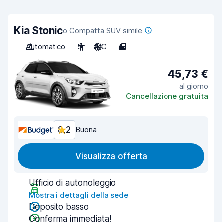
Kia Stonic
o Compatta SUV simile
Automatico
5
A/C
4
45,73 €
al giorno
Cancellazione gratuita
8,2
Buona
Visualizza offerta
Ufficio di autonoleggio
Mostra i dettagli della sede
Deposito basso
Conferma immediata!