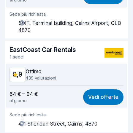
Facile da trovare
9,3
Sede più richiesta
Gentilezza degli agenti
9,1
SIXT, Terminal building, Cairns Airport, QLD
Rapidità del ritiro
9,0
4870
Rapidità della riconsegna
9,5
EastCoast Car Rentals
Pulizia del veicolo
9,1
1 sede
Condizioni dell'auto
9,2
Ottimo
8,9
439 valutazioni
Rapporto qualità-prezzo
8,6
64 € – 94 €
Vedi offerte
al giorno
Facile da trovare
8,8
Sede più richiesta
Gentilezza degli agenti
8,6
411 Sheridan Street, Cairns, 4870
Rapidità del ritiro
8,8