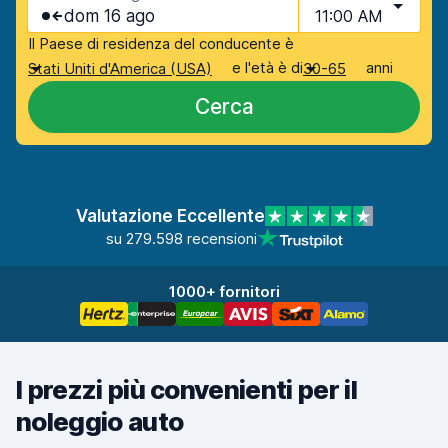
dom 16 ago
11:00 AM
Il Paese di residenza del conducente è
e l'età è di
anni
Stati Uniti d'America (USA)
30-65
Cerca
Valutazione Eccellente
su 279.598 recensioni
1000+ fornitori
I prezzi più convenienti per il
noleggio auto