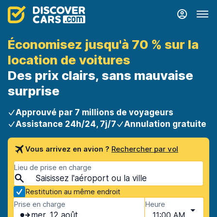
Économisez jusqu'à 70 % sur la
location de voitures
Des prix clairs, sans mauvaise
surprise
Approuvé par 7 millions de voyageurs
Assistance 24h/24, 7j/7
Annulation gratuite
Vous arrivez en avion ?
Rechercher par vol
Lieu de prise en charge
Restitution au même endroit
Prise en charge
Heure
mer. 12 août
11:00 AM