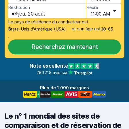
Restitution
Heure
jeu. 20 août
11:00 AM
Le pays de résidence du conducteur est
et son âge est
États-Unis d'Amérique (USA)
30-65
.
Recherchez maintenant
Note excellente
280 218 avis sur
Plus de 1 000 marques
Le n° 1 mondial des sites de
comparaison et de réservation de