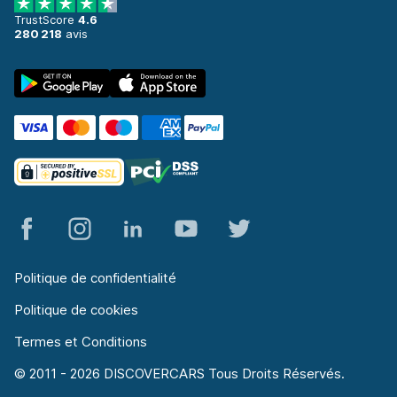
477 affaires dans 7 lieux
TrustScore
4.6
280 218
avis
Aéroport de Toulouse-Blagnac
à partir de 32,00 € par jour
Gare de Toulouse
à partir de 32,00 € par jour
Politique de confidentialité
Politique de cookies
Termes et Conditions
© 2011 - 2026 DISCOVERCARS Tous Droits Réservés.