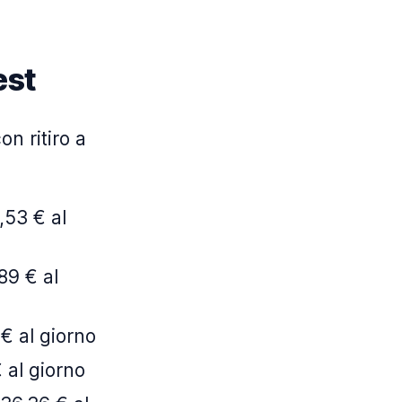
est
on ritiro a
,53 € al
89 € al
€ al giorno
 al giorno