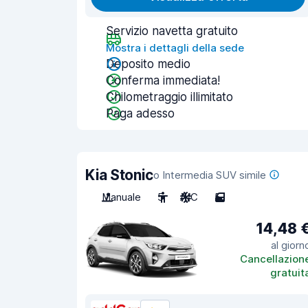
Servizio navetta gratuito
Mostra i dettagli della sede
Deposito medio
Conferma immediata!
Chilometraggio illimitato
Paga adesso
Kia Stonic
o Intermedia SUV simile
Manuale
5
A/C
5
14,48 
al giorn
Cancellazion
gratuit