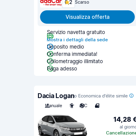
6,2
Scarso
Visualizza offerta
Servizio navetta gratuito
Mostra i dettagli della sede
Deposito medio
Conferma immediata!
Chilometraggio illimitato
Paga adesso
Dacia Logan
o Economica d'élite simile
Manuale
5
A/C
4
14,28 
al giorn
Cancellazion