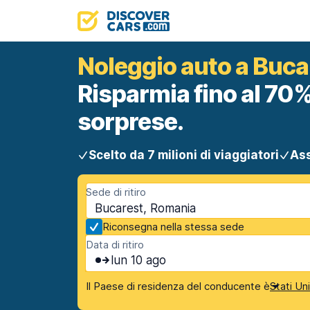
Noleggio auto a Buca
Risparmia fino al 70%
sorprese.
Scelto da 7 milioni di viaggiatori
Ass
Sede di ritiro
Bucarest, Romania
Riconsegna nella stessa sede
Data di ritiro
lun 10 ago
Il Paese di residenza del conducente è
Stati Un