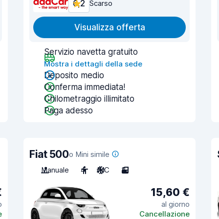
6,2
Scarso
Visualizza offerta
Servizio navetta gratuito
Mostra i dettagli della sede
Deposito medio
Conferma immediata!
Chilometraggio illimitato
Paga adesso
Fiat 500
o Mini simile
Manuale
4
A/C
3
€
15,60 €
o
al giorno
e
Cancellazione