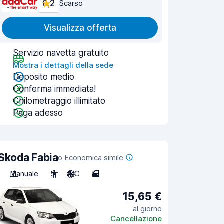
6,2
Scarso
Visualizza offerta
Servizio navetta gratuito
Mostra i dettagli della sede
Deposito medio
Conferma immediata!
Chilometraggio illimitato
Paga adesso
Skoda Fabia
o Economica simile
Manuale
5
A/C
5
15,65 €
al giorno
Cancellazione