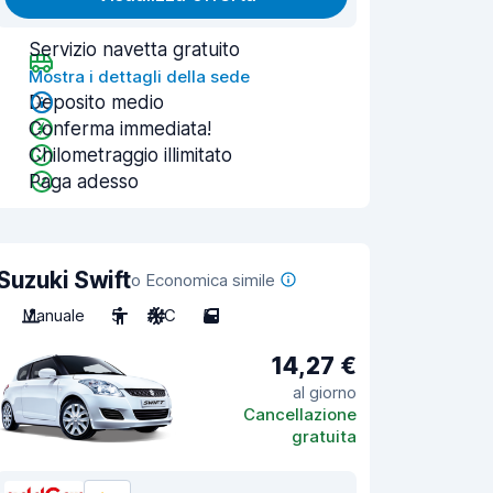
Servizio navetta gratuito
Mostra i dettagli della sede
Deposito medio
Conferma immediata!
Chilometraggio illimitato
Paga adesso
Suzuki Swift
o Economica simile
Manuale
5
A/C
5
14,27 €
al giorno
Cancellazione
gratuita