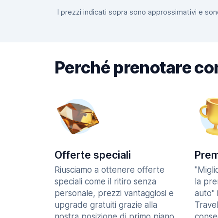
I prezzi indicati sopra sono approssimativi e sono
Perché prenotare co
Offerte speciali
Prem
Riusciamo a ottenere offerte
"Migl
speciali come il ritiro senza
la pr
personale, prezzi vantaggiosi e
auto" 
upgrade gratuiti grazie alla
Trave
nostra posizione di primo piano
consec