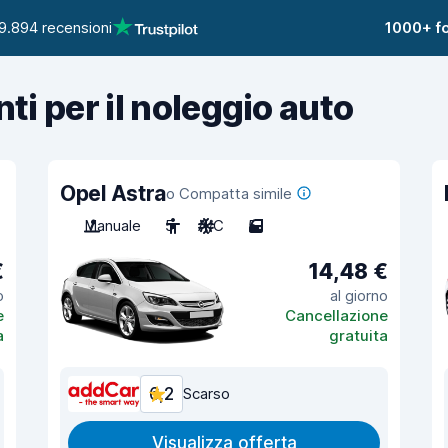
9.894 recensioni
1000+ fo
nti per il noleggio auto
Opel Astra
o Compatta simile
Manuale
5
A/C
5
€
14,48 €
o
al giorno
e
Cancellazione
a
gratuita
6,2
Scarso
Visualizza offerta