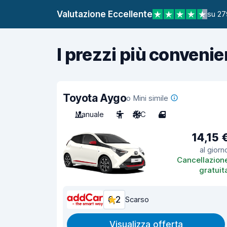
Valutazione Eccellente
su 27
I prezzi più convenie
Toyota Aygo
o Mini simile
Manuale
5
A/C
4
14,15 
al giorn
Cancellazion
gratuit
6,2
Scarso
Visualizza offerta