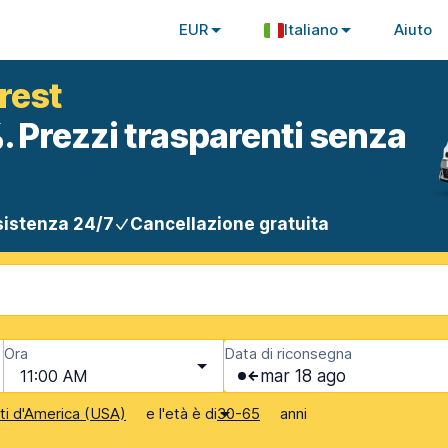
EUR
Italiano
Aiuto
rest
. Prezzi trasparenti senza
istenza 24/7
Cancellazione gratuita
Ora
Data di riconsegna
11:00 AM
mar 18 ago
e l'età è di
anni
iti d'America (USA)
30-65