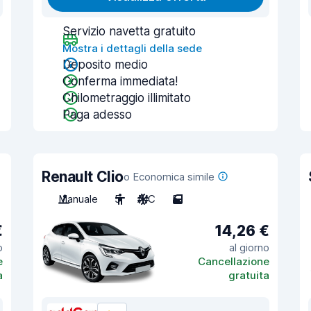
Servizio navetta gratuito
Mostra i dettagli della sede
Deposito medio
Conferma immediata!
Chilometraggio illimitato
Paga adesso
Renault Clio
o Economica simile
Manuale
5
A/C
5
€
14,26 €
o
al giorno
e
Cancellazione
a
gratuita