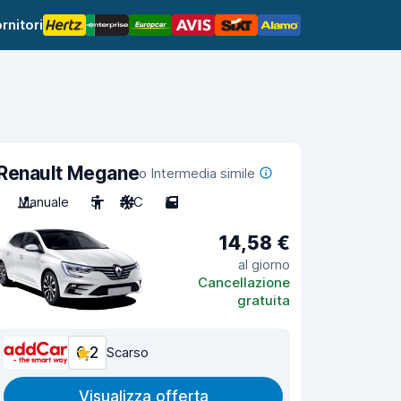
rnitori
Renault Megane
o Intermedia simile
Manuale
5
A/C
5
14,58 €
al giorno
Cancellazione
gratuita
6,2
Scarso
Visualizza offerta