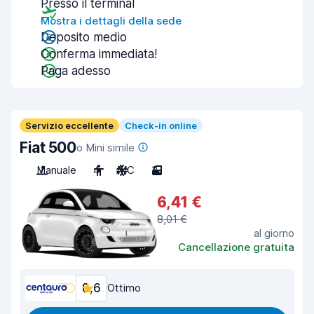
Presso il terminal
Mostra i dettagli della sede
Deposito medio
Conferma immediata!
Paga adesso
Servizio eccellente
Check-in online
Fiat 500
o Mini simile
Manuale
4
A/C
3
6,41 €
8,01 €
al giorno
Cancellazione gratuita
8,6
Ottimo