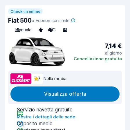
Check-in online
Fiat 500
o Economica simile
Manuale
4
A/C
3
7,14 €
al giorno
Cancellazione gratuita
7,7
Nella media
Visualizza offerta
Servizio navetta gratuito
Mostra i dettagli della sede
Deposito medio