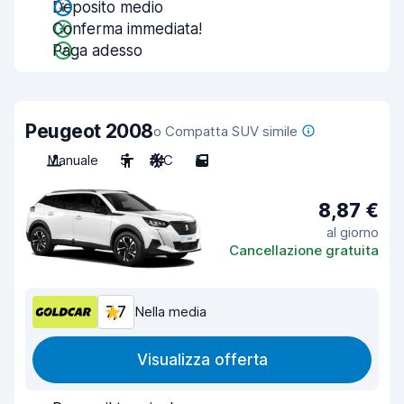
Deposito medio
Conferma immediata!
Paga adesso
Peugeot 2008
o Compatta SUV simile
Manuale
5
A/C
5
8,87 €
al giorno
Cancellazione gratuita
7,7
Nella media
Visualizza offerta