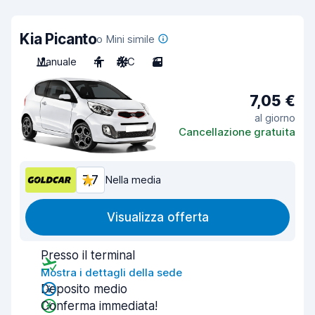
Kia Picanto
o Mini simile
Manuale
4
A/C
3
7,05 €
al giorno
Cancellazione gratuita
7,7
Nella media
Visualizza offerta
Presso il terminal
Mostra i dettagli della sede
Deposito medio
Conferma immediata!