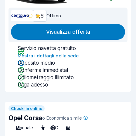
8,6
Ottimo
Visualizza offerta
Servizio navetta gratuito
Mostra i dettagli della sede
Deposito medio
Conferma immediata!
Chilometraggio illimitato
Paga adesso
Check-in online
Opel Corsa
o Economica simile
Manuale
5
A/C
5