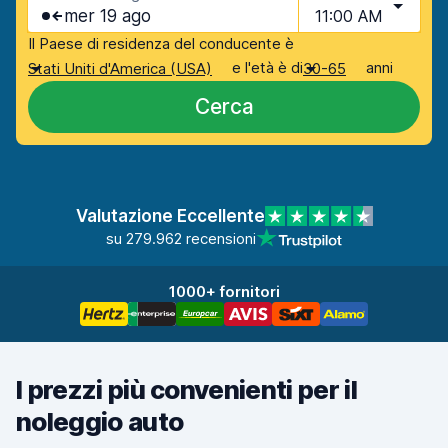
mer 19 ago
11:00 AM
Il Paese di residenza del conducente è
e l'età è di
anni
Stati Uniti d'America (USA)
30-65
Cerca
Valutazione Eccellente
su 279.962 recensioni
1000+ fornitori
I prezzi più convenienti per il
noleggio auto