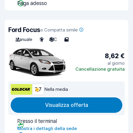
Paga adesso
Ford Focus
o Compatta simile
Manuale
5
A/C
5
8,62 €
al giorno
Cancellazione gratuita
7,7
Nella media
Visualizza offerta
Presso il terminal
Mostra i dettagli della sede