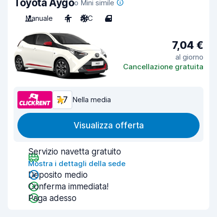
Toyota Aygo
o Mini simile
Manuale
4
A/C
4
7,04 €
al giorno
Cancellazione gratuita
7,7
Nella media
Visualizza offerta
Servizio navetta gratuito
Mostra i dettagli della sede
Deposito medio
Conferma immediata!
Paga adesso