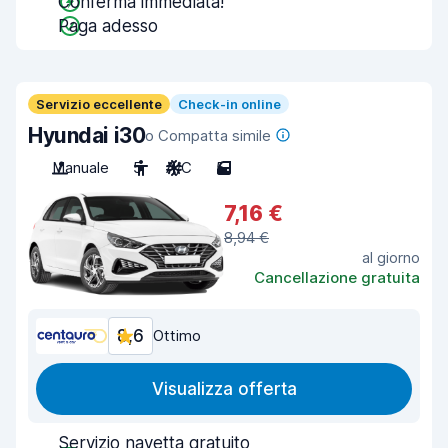
Conferma immediata!
Paga adesso
Servizio eccellente
Check-in online
Hyundai i30
o Compatta simile
Manuale
5
A/C
5
7,16 €
8,94 €
al giorno
Cancellazione gratuita
8,6
Ottimo
Visualizza offerta
Servizio navetta gratuito