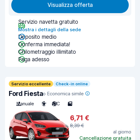
Visualizza offerta
Servizio navetta gratuito
Mostra i dettagli della sede
Deposito medio
Conferma immediata!
Chilometraggio illimitato
Paga adesso
Servizio eccellente
Check-in online
Ford Fiesta
o Economica simile
Manuale
5
A/C
5
6,71 €
8,39 €
al giorno
Cancellazione gratuita