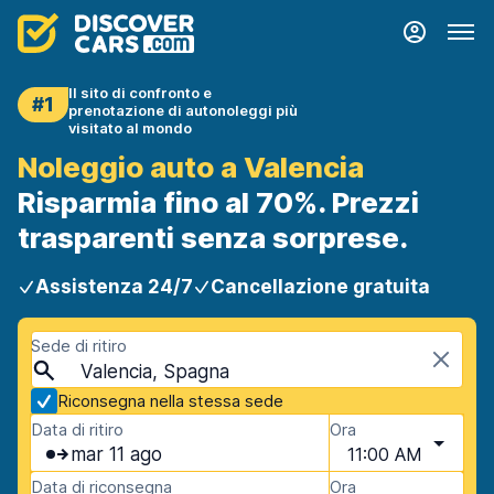
Il sito di confronto e
#1
prenotazione di autonoleggi più
visitato al mondo
Noleggio auto a Valencia
Risparmia fino al 70%. Prezzi
trasparenti senza sorprese.
Assistenza 24/7
Cancellazione gratuita
Sede di ritiro
Valencia, Spagna
Riconsegna nella stessa sede
Data di ritiro
Ora
mar 11 ago
11:00 AM
Data di riconsegna
Ora