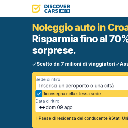
Noleggio auto in Cro
Risparmia fino al 70%
sorprese.
Scelto da 7 milioni di viaggiatori
Ass
Sede di ritiro
Riconsegna nella stessa sede
Data di ritiro
dom 09 ago
Il Paese di residenza del conducente è
Stati Un