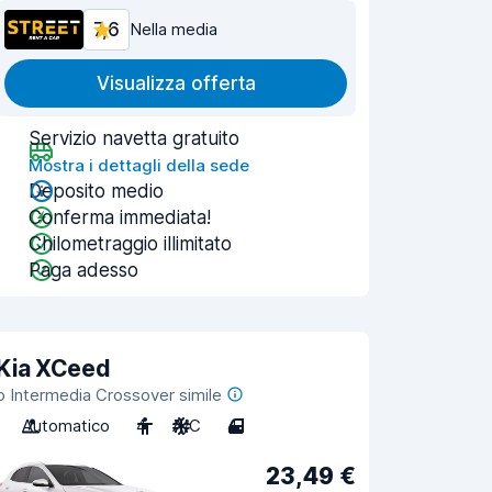
7,6
Nella media
Visualizza offerta
Servizio navetta gratuito
Mostra i dettagli della sede
Deposito medio
Conferma immediata!
Chilometraggio illimitato
Paga adesso
Kia XCeed
o Intermedia Crossover simile
Automatico
4
A/C
4
23,49 €