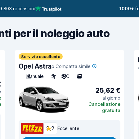
9.803 recensioni
1000+ fo
nti per il noleggio auto
Servizio eccellente
Opel Astra
o Compatta simile
Manuale
5
A/C
5
€
25,62 €
o
e
al giorno
a
Cancellazione
gratuita
9,2
Eccellente