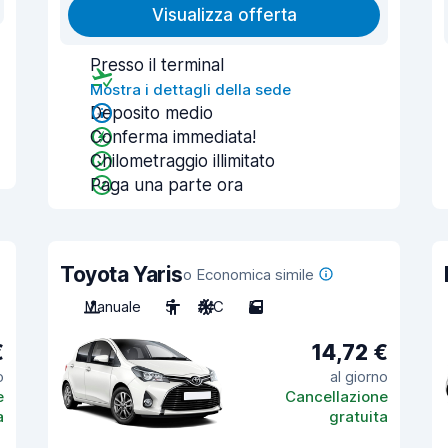
Visualizza offerta
Presso il terminal
Mostra i dettagli della sede
Deposito medio
Conferma immediata!
Chilometraggio illimitato
Paga una parte ora
Toyota Yaris
o Economica simile
Manuale
5
A/C
5
€
14,72 €
o
al giorno
e
Cancellazione
a
gratuita