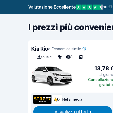
Valutazione Eccellente
su 27
I prezzi più convenie
Kia Rio
o Economica simile
Manuale
5
A/C
5
13,78 
al giorn
Cancellazion
gratuit
7,6
Nella media
Visualizza offerta