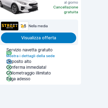
al giorno
Cancellazione
gratuita
7,6
Nella media
Visualizza offerta
Servizio navetta gratuito
Mostra i dettagli della sede
Deposito alto
Conferma immediata!
Chilometraggio illimitato
Paga adesso