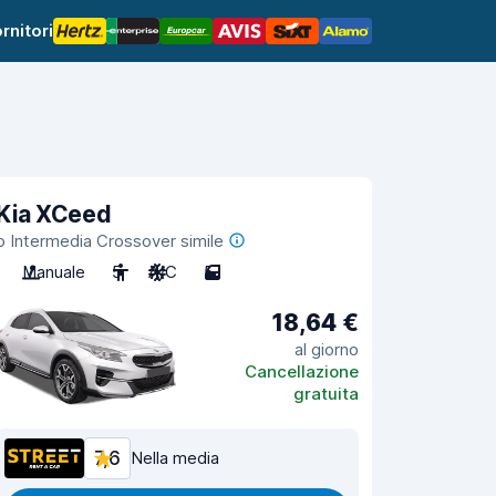
rnitori
Kia XCeed
o Intermedia Crossover simile
Manuale
5
A/C
5
18,64 €
al giorno
Cancellazione
gratuita
7,6
Nella media