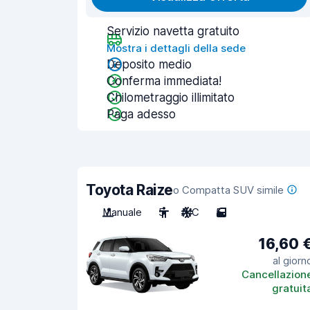
Servizio navetta gratuito
Mostra i dettagli della sede
Deposito medio
Conferma immediata!
Chilometraggio illimitato
Paga adesso
Toyota Raize
o Compatta SUV simile
Manuale
5
A/C
5
16,60 
al giorn
Cancellazion
gratuit