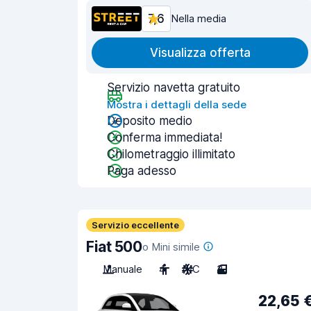
7,6
Nella media
Visualizza offerta
Servizio navetta gratuito
Mostra i dettagli della sede
Deposito medio
Conferma immediata!
Chilometraggio illimitato
Paga adesso
Servizio eccellente
Fiat 500
o Mini simile
Manuale
4
A/C
3
22,65 