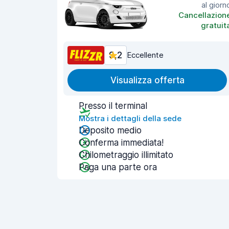
al giorn
Cancellazion
gratuit
9,2
Eccellente
Visualizza offerta
Presso il terminal
Mostra i dettagli della sede
Deposito medio
Conferma immediata!
Chilometraggio illimitato
Paga una parte ora