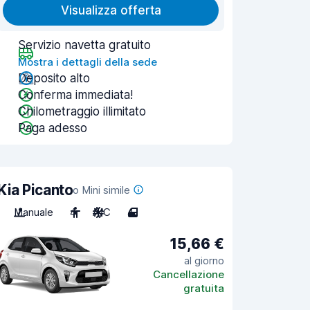
Visualizza offerta
Servizio navetta gratuito
Mostra i dettagli della sede
Deposito alto
Conferma immediata!
Chilometraggio illimitato
Paga adesso
Kia Picanto
o Mini simile
Manuale
4
A/C
4
15,66 €
al giorno
Cancellazione
gratuita