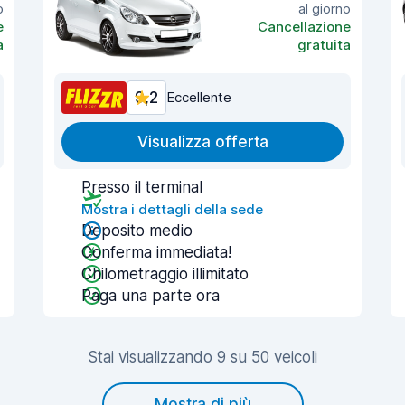
o
al giorno
e
Cancellazione
a
gratuita
9,2
Eccellente
Visualizza offerta
Presso il terminal
Mostra i dettagli della sede
Deposito medio
Conferma immediata!
Chilometraggio illimitato
Paga una parte ora
Stai visualizzando 9 su 50 veicoli
Mostra di più