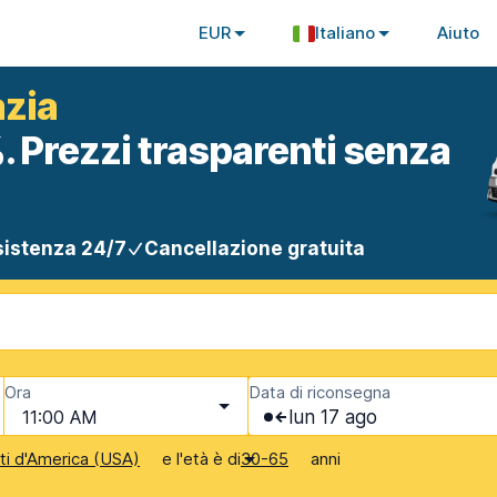
EUR
Italiano
Aiuto
azia
. Prezzi trasparenti senza
istenza 24/7
Cancellazione gratuita
Ora
Data di riconsegna
11:00 AM
lun 17 ago
e l'età è di
anni
iti d'America (USA)
30-65