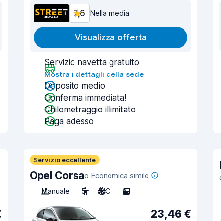
7,6
Nella media
Visualizza offerta
Servizio navetta gratuito
Mostra i dettagli della sede
Deposito medio
Conferma immediata!
Chilometraggio illimitato
Paga adesso
Servizio eccellente
Opel Corsa
o Economica simile
Manuale
5
A/C
3
€
23,46 €