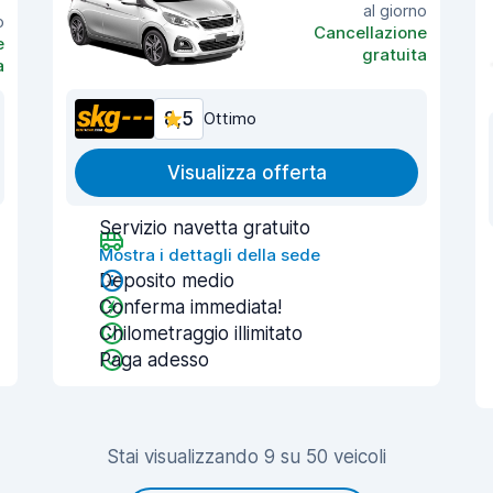
al giorno
o
Cancellazione
e
gratuita
a
8,5
Ottimo
Visualizza offerta
Servizio navetta gratuito
Mostra i dettagli della sede
Deposito medio
Conferma immediata!
Chilometraggio illimitato
Paga adesso
Stai visualizzando 9 su 50 veicoli