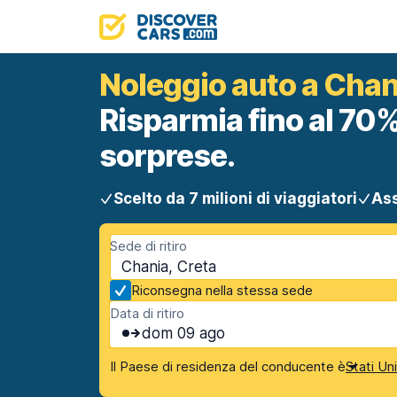
Noleggio auto a Chan
Risparmia fino al 70%
sorprese.
Scelto da 7 milioni di viaggiatori
Ass
Sede di ritiro
Chania, Creta
Riconsegna nella stessa sede
Data di ritiro
dom 09 ago
Il Paese di residenza del conducente è
Stati Un