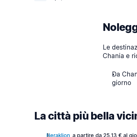
Nolegg
Le destinaz
Chania e ri
Da Chani
giorno
La città più bella vic
Heraklion
a partire da 25,13 € al gi