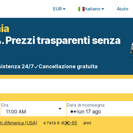
EUR
Italiano
Aiuto
ia
. Prezzi trasparenti senza
istenza 24/7
Cancellazione gratuita
Ora
Data di riconsegna
11:00 AM
lun 17 ago
e l'età è di
anni
iti d'America (USA)
30-65