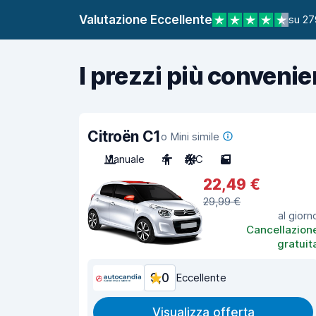
Valutazione Eccellente
su 27
I prezzi più convenie
Citroën C1
o Mini simile
Manuale
4
A/C
5
22,49 €
29,99 €
al giorn
Cancellazion
gratuit
9,0
Eccellente
Visualizza offerta