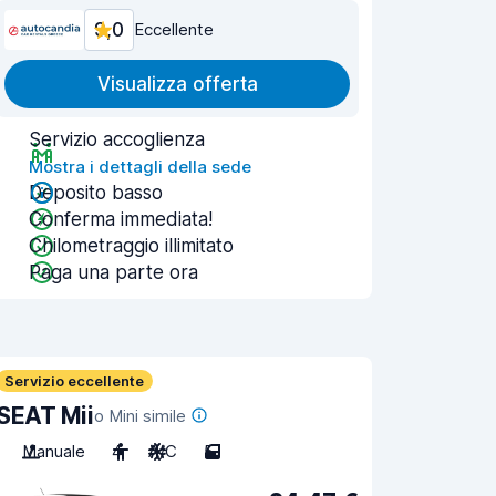
9,0
Eccellente
Visualizza offerta
Servizio accoglienza
Mostra i dettagli della sede
Deposito basso
Conferma immediata!
Chilometraggio illimitato
Paga una parte ora
Servizio eccellente
SEAT Mii
o Mini simile
Manuale
4
A/C
5