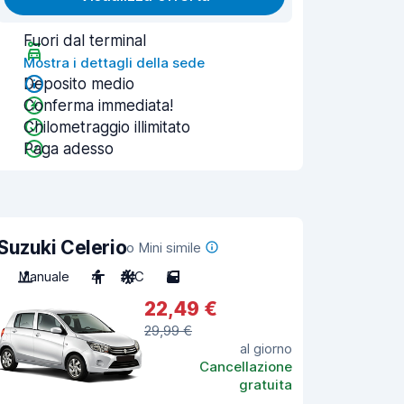
Fuori dal terminal
Mostra i dettagli della sede
Deposito medio
Conferma immediata!
Chilometraggio illimitato
Paga adesso
Suzuki Celerio
o Mini simile
Manuale
4
A/C
5
22,49 €
29,99 €
al giorno
Cancellazione
gratuita