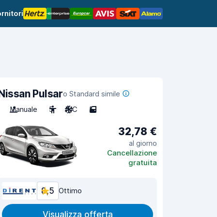
rnitori
Nissan Pulsar
o Standard simile
Manuale
5
A/C
5
32,78 €
al giorno
Cancellazione
gratuita
8,5
Ottimo
Visualizza offerta