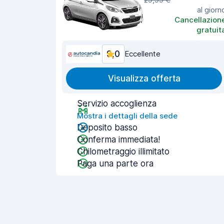
al giorn
Cancellazion
gratuit
9,0
Eccellente
Visualizza offerta
Servizio accoglienza
Mostra i dettagli della sede
Deposito basso
Conferma immediata!
Chilometraggio illimitato
Paga una parte ora