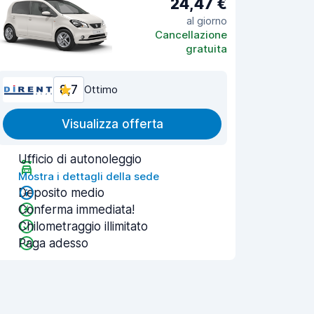
24,47 €
al giorno
Cancellazione
gratuita
8,7
Ottimo
Visualizza offerta
Ufficio di autonoleggio
Mostra i dettagli della sede
Deposito medio
Conferma immediata!
Chilometraggio illimitato
Paga adesso