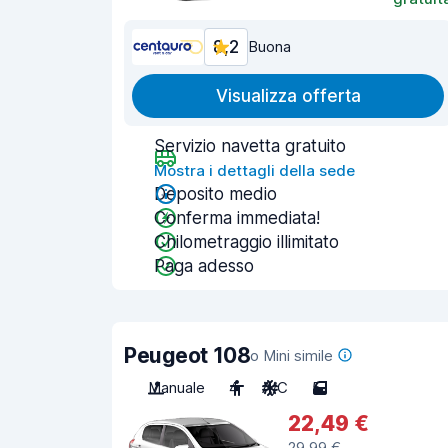
8,2
Buona
Visualizza offerta
Servizio navetta gratuito
Mostra i dettagli della sede
Deposito medio
Conferma immediata!
Chilometraggio illimitato
Paga adesso
Peugeot 108
o Mini simile
Manuale
4
A/C
5
22,49 €
29,99 €