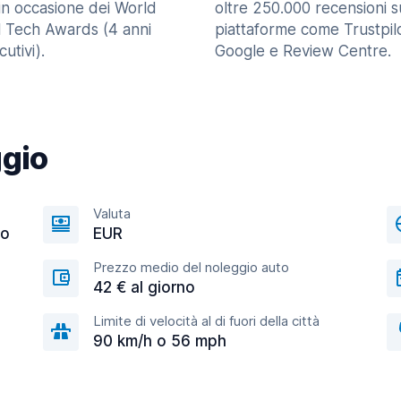
in occasione dei World
oltre 250.000 recensioni s
l Tech Awards (4 anni
piattaforme come Trustpilo
utivi).
Google e Review Centre.
ggio
Valuta
co
EUR
Prezzo medio del noleggio auto
42 € al giorno
Limite di velocità al di fuori della città
90 km/h o 56 mph