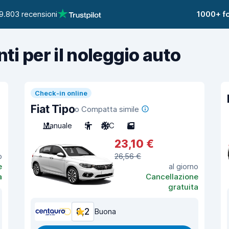
9.803 recensioni
1000+ fo
nti per il noleggio auto
Check-in online
Fiat Tipo
o Compatta simile
Manuale
5
A/C
5
23,10 €
o
26,56 €
e
al giorno
a
Cancellazione
gratuita
8,2
Buona