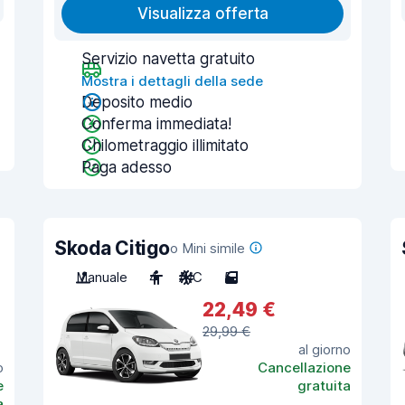
Visualizza offerta
Servizio navetta gratuito
Mostra i dettagli della sede
Deposito medio
Conferma immediata!
Chilometraggio illimitato
Paga adesso
Skoda Citigo
o Mini simile
Manuale
4
A/C
5
22,49 €
29,99 €
al giorno
o
Cancellazione
e
gratuita
a