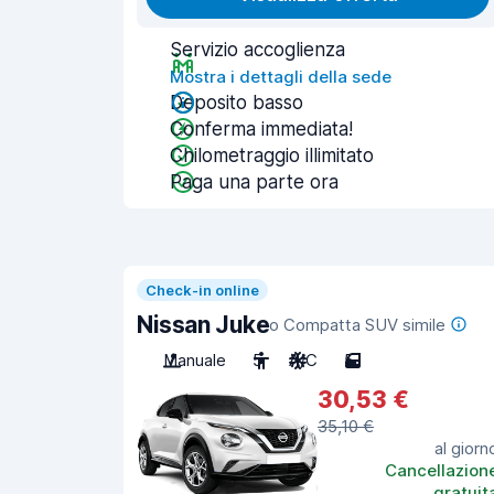
Servizio accoglienza
Mostra i dettagli della sede
Deposito basso
Conferma immediata!
Chilometraggio illimitato
Paga una parte ora
Check-in online
Nissan Juke
o Compatta SUV simile
Manuale
5
A/C
5
30,53 €
35,10 €
al giorn
Cancellazion
gratuit