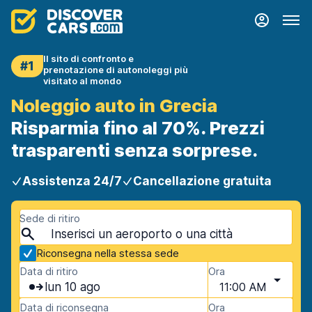
Il sito di confronto e
#1
prenotazione di autonoleggi più
visitato al mondo
Noleggio auto in Grecia
Risparmia fino al 70%. Prezzi
trasparenti senza sorprese.
Assistenza 24/7
Cancellazione gratuita
Sede di ritiro
Riconsegna nella stessa sede
Data di ritiro
Ora
lun 10 ago
11:00 AM
Data di riconsegna
Ora