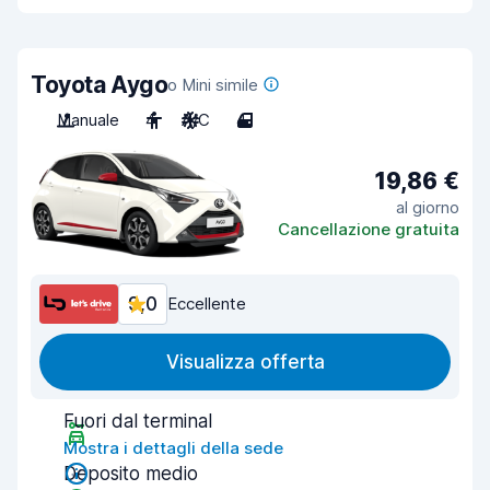
Toyota Aygo
o Mini simile
Manuale
4
A/C
4
19,86 €
al giorno
Cancellazione gratuita
9,0
Eccellente
Visualizza offerta
Fuori dal terminal
Mostra i dettagli della sede
Deposito medio