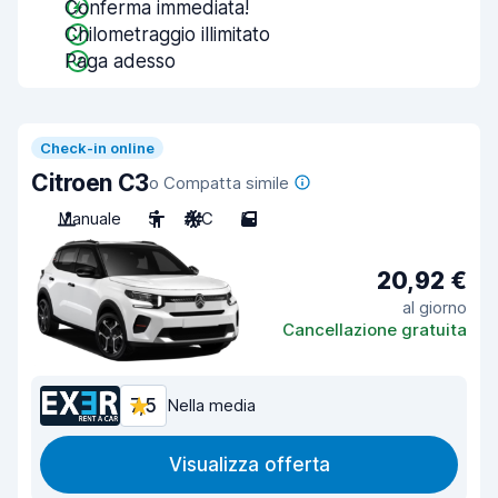
Conferma immediata!
Chilometraggio illimitato
Paga adesso
Check-in online
Citroen C3
o Compatta simile
Manuale
5
A/C
5
20,92 €
al giorno
Cancellazione gratuita
7,5
Nella media
Visualizza offerta