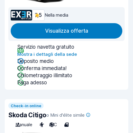
7,5
Nella media
Visualizza offerta
Servizio navetta gratuito
Mostra i dettagli della sede
Deposito medio
Conferma immediata!
Chilometraggio illimitato
Paga adesso
Check-in online
Skoda Citigo
o Mini d'élite simile
Manuale
4
A/C
4