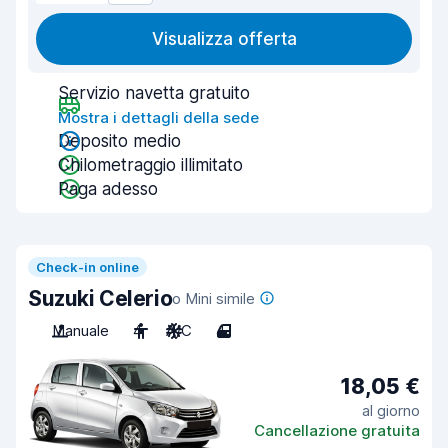
Visualizza offerta
Servizio navetta gratuito
Mostra i dettagli della sede
Deposito medio
Chilometraggio illimitato
Paga adesso
Check-in online
Suzuki Celerio
o Mini simile
Manuale
4
A/C
4
18,05 €
al giorno
Cancellazione gratuita