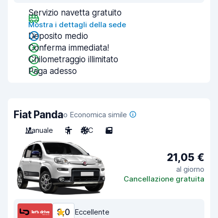
Servizio navetta gratuito
Mostra i dettagli della sede
Deposito medio
Conferma immediata!
Chilometraggio illimitato
Paga adesso
Fiat Panda
o Economica simile
Manuale
5
A/C
5
21,05 €
al giorno
Cancellazione gratuita
9,0
Eccellente