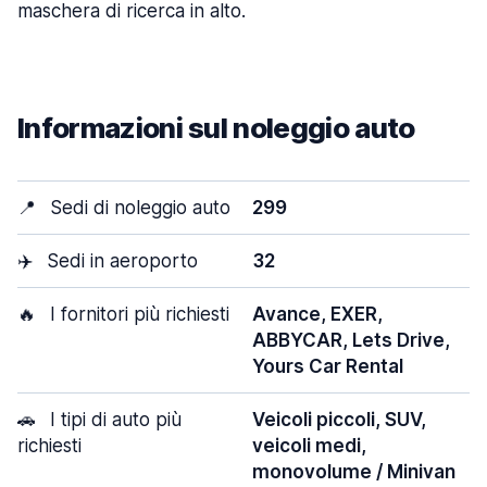
maschera di ricerca in alto.
Informazioni sul noleggio auto
📍
Sedi di noleggio auto
299
✈️
Sedi in aeroporto
32
🔥
I fornitori più richiesti
Avance, EXER,
ABBYCAR, Lets Drive,
Yours Car Rental
🚗
I tipi di auto più
Veicoli piccoli, SUV,
richiesti
veicoli medi,
monovolume / Minivan