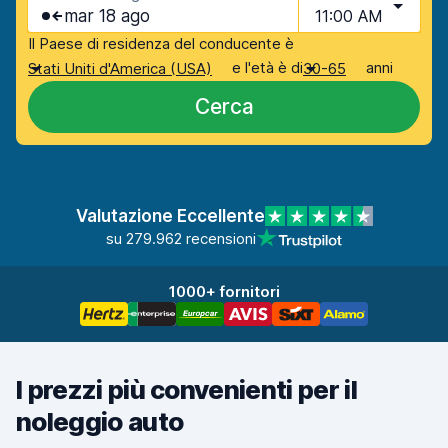
mar 18 ago
11:00 AM
Il Paese di residenza del conducente è
e l'età è di
anni
Stati Uniti d'America (USA)
30-65
Cerca
Valutazione Eccellente
su 279.962 recensioni
1000+ fornitori
I prezzi più convenienti per il
noleggio auto