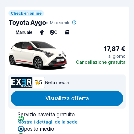
Check-in online
Toyota Aygo
o Mini simile
Manuale
4
A/C
3
17,87 €
al giorno
Cancellazione gratuita
7,5
Nella media
Visualizza offerta
Servizio navetta gratuito
Mostra i dettagli della sede
Deposito medio