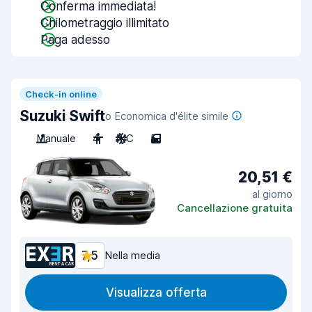
Conferma immediata!
Chilometraggio illimitato
Paga adesso
Check-in online
Suzuki Swift
o Economica d'élite simile
Manuale
4
A/C
5
20,51 €
al giorno
Cancellazione gratuita
7,5
Nella media
Visualizza offerta