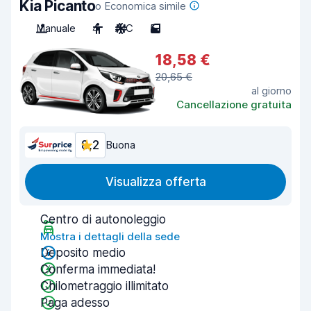
Kia Picanto
o Economica simile
Manuale
4
A/C
5
18,58 €
20,65 €
al giorno
Cancellazione gratuita
8,2
Buona
Visualizza offerta
Centro di autonoleggio
Mostra i dettagli della sede
Deposito medio
Conferma immediata!
Chilometraggio illimitato
Paga adesso