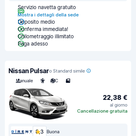
Servizio navetta gratuito
Mostra i dettagli della sede
Deposito medio
Conferma immediata!
Chilometraggio illimitato
Paga adesso
Nissan Pulsar
o Standard simile
Manuale
5
A/C
5
22,38 €
al giorno
Cancellazione gratuita
8,3
Buona