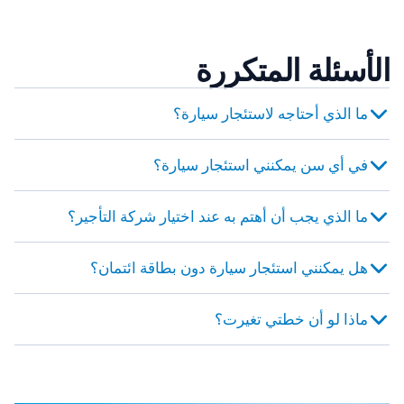
مطار حمد الدولي
القاهرة
من ‏9.21 US$ في اليوم
205 عروض في 10 أماكن
الأسئلة المتكررة
مطار القاهرة الدولي
من ‏41.14 US$ في اليوم
ما الذي أحتاجه لاستئجار سيارة؟
في أي سن يمكنني استئجار سيارة؟
ما الذي يجب أن أهتم به عند اختيار شركة التأجير؟
هل يمكنني استئجار سيارة دون بطاقة ائتمان؟
ماذا لو أن خطتي تغيرت؟