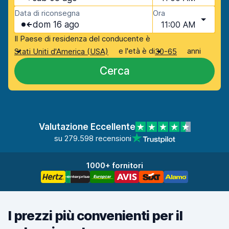
Data di riconsegna
Ora
dom 16 ago
11:00 AM
Il Paese di residenza del conducente è
e l'età è di
anni
Stati Uniti d'America (USA)
30-65
Cerca
Valutazione Eccellente
su 279.598 recensioni
1000+ fornitori
I prezzi più convenienti per il