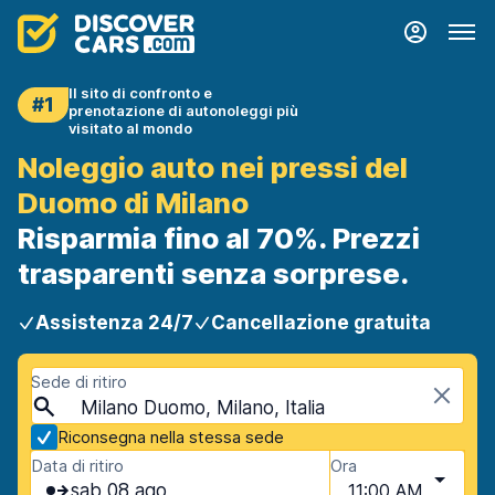
Il sito di confronto e
#1
prenotazione di autonoleggi più
visitato al mondo
Noleggio auto nei pressi del
Duomo di Milano
Risparmia fino al 70%. Prezzi
trasparenti senza sorprese.
Assistenza 24/7
Cancellazione gratuita
Sede di ritiro
Milano Duomo, Milano, Italia
Riconsegna nella stessa sede
Data di ritiro
Ora
sab 08 ago
11:00 AM