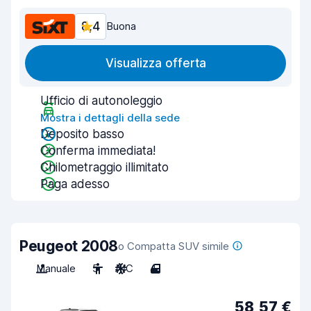
8,4
Buona
Visualizza offerta
Ufficio di autonoleggio
Mostra i dettagli della sede
Deposito basso
Conferma immediata!
Chilometraggio illimitato
Paga adesso
Peugeot 2008
o Compatta SUV simile
Manuale
5
A/C
4
58,57 €