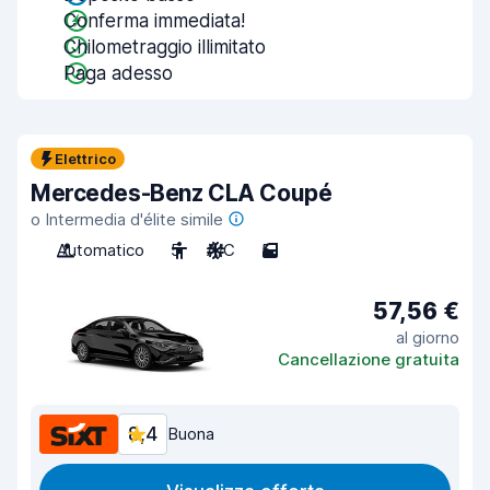
Conferma immediata!
Chilometraggio illimitato
Paga adesso
Elettrico
Mercedes-Benz CLA Coupé
o Intermedia d'élite simile
Automatico
5
A/C
5
57,56 €
al giorno
Cancellazione gratuita
8,4
Buona