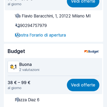
Vedi offerte
al giorno
Facile da trovare
8,2
Via Flavio Baracchini, 1, 20122 Milano MI
Gentilezza degli agenti
8,5
+390294757979
Rapidità del ritiro
7,9
Mostra l'orario di apertura
Rapidità della riconsegna
8,8
Pulizia del veicolo
9,0
Budget
Condizioni dell'auto
9,1
Buona
8,1
2 valutazioni
Rapporto qualità-prezzo
7,7
38 € – 99 €
Vedi offerte
al giorno
Facile da trovare
8,2
Piazza Diaz 6
Gentilezza degli agenti
8,5