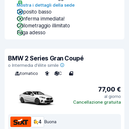
Mostra i dettagli della sede
Deposito basso
Conferma immediata!
Chilometraggio illimitato
Paga adesso
BMW 2 Series Gran Coupé
o Intermedia d'élite simile
Automatico
5
A/C
4
77,00 €
al giorno
Cancellazione gratuita
8,4
Buona