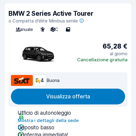
BMW 2 Series Active Tourer
o Compatta d'élite Minibus simile
Manuale
5
A/C
5
65,28 €
al giorno
Cancellazione gratuita
8,4
Buona
Visualizza offerta
Ufficio di autonoleggio
Mostra i dettagli della sede
Deposito basso
Conferma immediata!