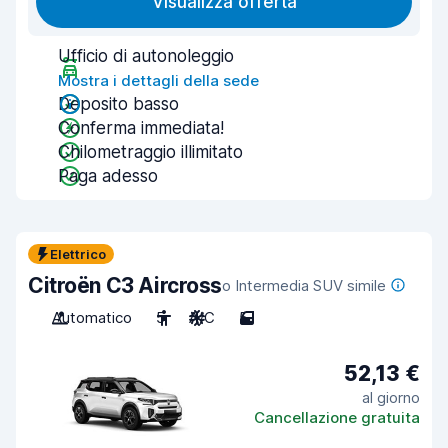
Visualizza offerta
Ufficio di autonoleggio
Mostra i dettagli della sede
Deposito basso
Conferma immediata!
Chilometraggio illimitato
Paga adesso
Elettrico
Citroën C3 Aircross
o Intermedia SUV simile
Automatico
5
A/C
5
52,13 €
al giorno
Cancellazione gratuita