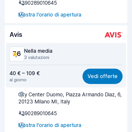
+390289010645
Rapidità del ritiro
8,0
Mostra l'orario di apertura
Rapidità della riconsegna
8,2
Pulizia del veicolo
8,3
Avis
Condizioni dell'auto
8,1
Nella media
7,6
3 valutazioni
Rapporto qualità-prezzo
6,7
40 € – 109 €
Vedi offerte
al giorno
Facile da trovare
8,1
City Center Duomo, Piazza Armando Diaz, 6,
Gentilezza degli agenti
7,3
20123 Milano MI, Italy
Rapidità del ritiro
7,9
+390289010645
Rapidità della riconsegna
8,1
Mostra l'orario di apertura