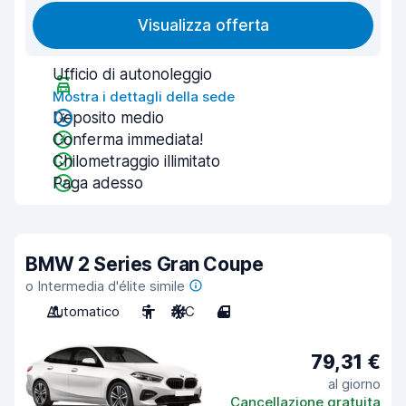
Visualizza offerta
Ufficio di autonoleggio
Mostra i dettagli della sede
Deposito medio
Conferma immediata!
Chilometraggio illimitato
Paga adesso
BMW 2 Series Gran Coupe
o Intermedia d'élite simile
Automatico
5
A/C
4
79,31 €
al giorno
Cancellazione gratuita