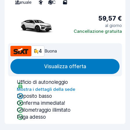
Manuale
5
A/C
5
59,57 €
al giorno
Cancellazione gratuita
8,4
Buona
Visualizza offerta
Ufficio di autonoleggio
Mostra i dettagli della sede
Deposito basso
Conferma immediata!
Chilometraggio illimitato
Paga adesso