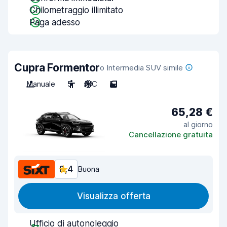
Chilometraggio illimitato
Paga adesso
Cupra Formentor
o Intermedia SUV simile
Manuale
5
A/C
5
65,28 €
al giorno
Cancellazione gratuita
8,4
Buona
Visualizza offerta
Ufficio di autonoleggio