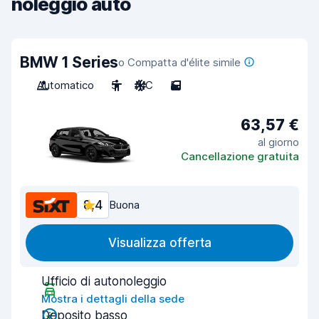
noleggio auto
BMW 1 Series
o Compatta d'élite simile
Automatico
5
A/C
5
63,57 €
al giorno
Cancellazione gratuita
8,4
Buona
Visualizza offerta
Ufficio di autonoleggio
Mostra i dettagli della sede
Deposito basso