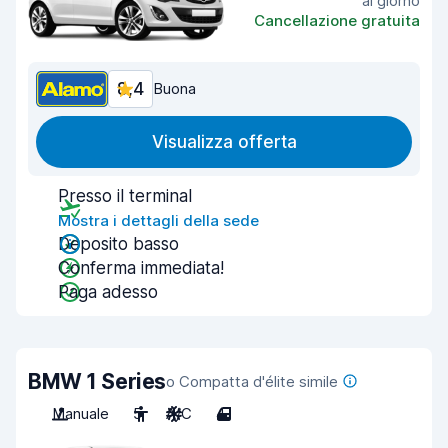
al giorno
Cancellazione gratuita
8,4
Buona
Visualizza offerta
Presso il terminal
Mostra i dettagli della sede
Deposito basso
Conferma immediata!
Paga adesso
BMW 1 Series
o Compatta d'élite simile
Manuale
5
A/C
4