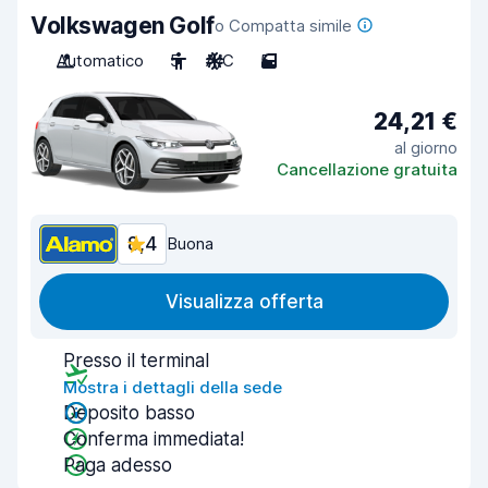
Volkswagen Golf
o Compatta simile
Automatico
5
A/C
5
24,21 €
al giorno
Cancellazione gratuita
8,4
Buona
Visualizza offerta
Presso il terminal
Mostra i dettagli della sede
Deposito basso
Conferma immediata!
Paga adesso