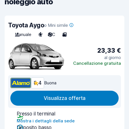
noleggio auto
Toyota Aygo
o Mini simile
Manuale
4
A/C
3
23,33 €
al giorno
Cancellazione gratuita
8,4
Buona
Visualizza offerta
Presso il terminal
Mostra i dettagli della sede
Deposito basso