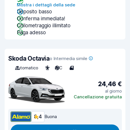
Mostra i dettagli della sede
Deposito basso
Conferma immediata!
Chilometraggio illimitato
Paga adesso
Skoda Octavia
o Intermedia simile
Automatico
5
A/C
4
24,46 €
al giorno
Cancellazione gratuita
8,4
Buona