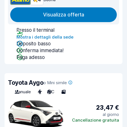
Visualizza offerta
Presso il terminal
Mostra i dettagli della sede
Deposito basso
Conferma immediata!
Paga adesso
Toyota Aygo
o Mini simile
Manuale
4
A/C
3
23,47 €
al giorno
Cancellazione gratuita