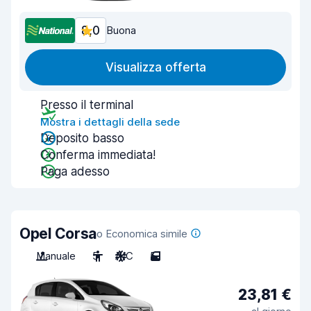
8,0
Buona
Visualizza offerta
Presso il terminal
Mostra i dettagli della sede
Deposito basso
Conferma immediata!
Paga adesso
Opel Corsa
o Economica simile
Manuale
5
A/C
5
23,81 €