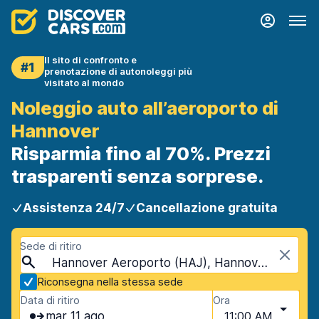
Il sito di confronto e
#1
prenotazione di autonoleggi più
visitato al mondo
Noleggio auto all’aeroporto di
Hannover
Risparmia fino al 70%. Prezzi
trasparenti senza sorprese.
Assistenza 24/7
Cancellazione gratuita
Sede di ritiro
Hannover Aeroporto (HAJ), Hannover, Germania
Riconsegna nella stessa sede
Data di ritiro
Ora
mar 11 ago
11:00 AM