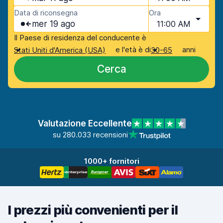
Data di riconsegna
Ora
mer 19 ago
11:00 AM
Il Paese di residenza del conducente è
e l'età è di
anni
Stati Uniti d'America (USA)
30-65
Cerca
Valutazione Eccellente
su 280.033 recensioni
1000+ fornitori
I prezzi più convenienti per il