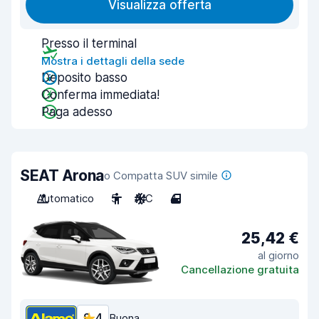
Visualizza offerta
Presso il terminal
Mostra i dettagli della sede
Deposito basso
Conferma immediata!
Paga adesso
SEAT Arona
o Compatta SUV simile
Automatico
5
A/C
4
25,42 €
al giorno
Cancellazione gratuita
8,4
Buona