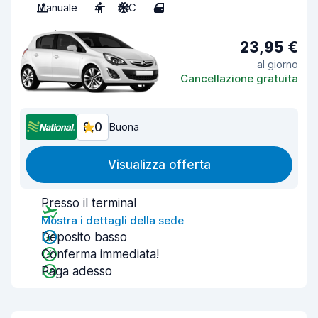
Manuale
4
A/C
4
23,95 €
al giorno
Cancellazione gratuita
8,0
Buona
Visualizza offerta
Presso il terminal
Mostra i dettagli della sede
Deposito basso
Conferma immediata!
Paga adesso