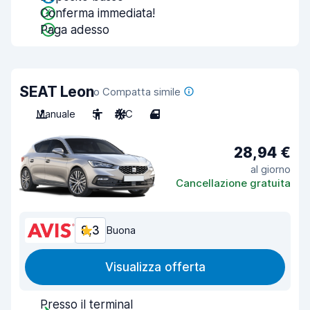
Conferma immediata!
Paga adesso
SEAT Leon
o Compatta simile
Manuale
5
A/C
4
28,94 €
al giorno
Cancellazione gratuita
8,3
Buona
Visualizza offerta
Presso il terminal