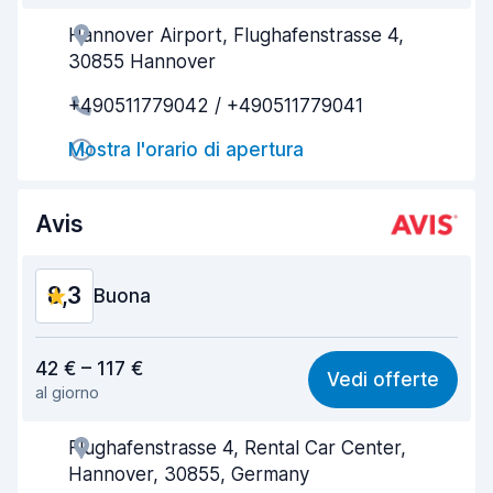
Hannover Airport, Flughafenstrasse 4,
Gentilezza degli agenti
8,6
30855 Hannover
Rapidità del ritiro
8,0
+490511779042 / +490511779041
Rapidità della riconsegna
8,2
Mostra l'orario di apertura
Pulizia del veicolo
9,3
Avis
Condizioni dell'auto
9,3
8,3
Buona
Rapporto qualità-prezzo
8,1
42 € – 117 €
Vedi offerte
al giorno
Facile da trovare
8,2
Flughafenstrasse 4, Rental Car Center,
Gentilezza degli agenti
8,5
Hannover, 30855, Germany