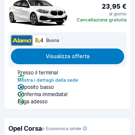
23,95 €
al giorno
Cancellazione gratuita
8,4
Buona
Visualizza offerta
Presso il terminal
Mostra i dettagli della sede
Deposito basso
Conferma immediata!
Paga adesso
Opel Corsa
o Economica simile