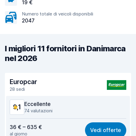
19 €
Numero totale di veicoli disponibili
2047
I migliori 11 fornitori in Danimarca
nel 2026
Europcar
28 sedi
Eccellente
9,1
74 valutazioni
Rapporto qualità-prezzo
8,9
36 € – 635 €
Vedi offerte
al giorno
Facile da trovare
9,1