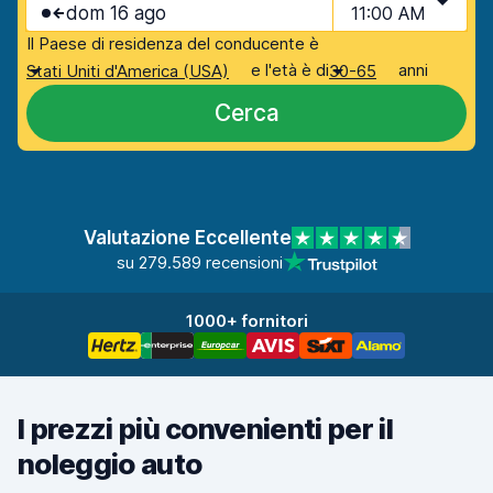
dom 16 ago
11:00 AM
Il Paese di residenza del conducente è
e l'età è di
anni
Stati Uniti d'America (USA)
30-65
Cerca
Valutazione Eccellente
su 279.589 recensioni
1000+ fornitori
I prezzi più convenienti per il
noleggio auto