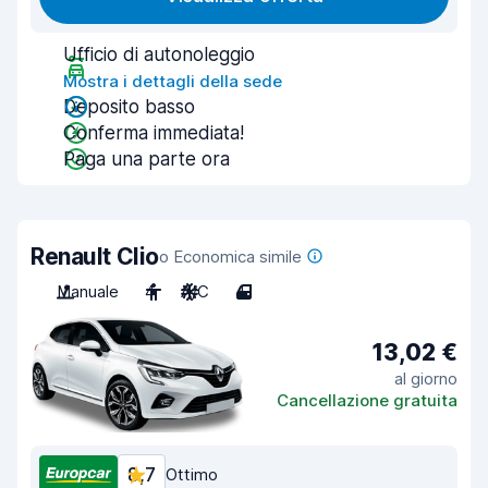
Ufficio di autonoleggio
Mostra i dettagli della sede
Deposito basso
Conferma immediata!
Paga una parte ora
Renault Clio
o Economica simile
Manuale
4
A/C
4
13,02 €
al giorno
Cancellazione gratuita
8,7
Ottimo