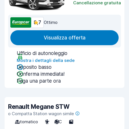
Cancellazione gratuita
8,7
Ottimo
Visualizza offerta
Ufficio di autonoleggio
Mostra i dettagli della sede
Deposito basso
Conferma immediata!
Paga una parte ora
Renault Megane STW
o Compatta Station wagon simile
Automatico
5
A/C
5