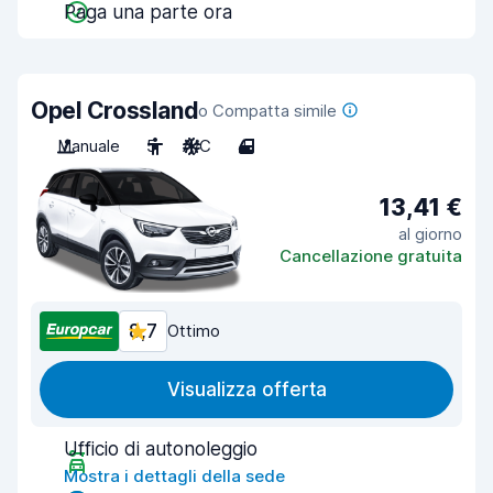
Paga una parte ora
Opel Crossland
o Compatta simile
Manuale
5
A/C
4
13,41 €
al giorno
Cancellazione gratuita
8,7
Ottimo
Visualizza offerta
Ufficio di autonoleggio
Mostra i dettagli della sede