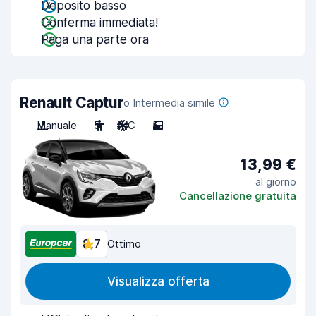
Deposito basso
Conferma immediata!
Paga una parte ora
Renault Captur
o Intermedia simile
Manuale
5
A/C
5
13,99 €
al giorno
Cancellazione gratuita
8,7
Ottimo
Visualizza offerta