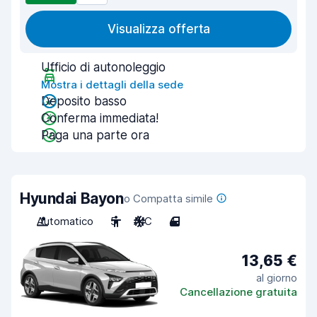
Visualizza offerta
Ufficio di autonoleggio
Mostra i dettagli della sede
Deposito basso
Conferma immediata!
Paga una parte ora
Hyundai Bayon
o Compatta simile
Automatico
5
A/C
4
13,65 €
al giorno
Cancellazione gratuita