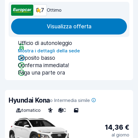
8,7
Ottimo
Visualizza offerta
Ufficio di autonoleggio
Mostra i dettagli della sede
Deposito basso
Conferma immediata!
Paga una parte ora
Hyundai Kona
o Intermedia simile
Automatico
5
A/C
5
14,36 €
al giorno