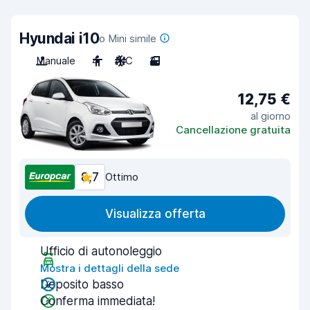
Hyundai i10
o Mini simile
Manuale
4
A/C
3
12,75 €
al giorno
Cancellazione gratuita
8,7
Ottimo
Visualizza offerta
Ufficio di autonoleggio
Mostra i dettagli della sede
Deposito basso
Conferma immediata!