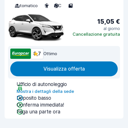
Automatico
5
A/C
5
15,05 €
al giorno
Cancellazione gratuita
8,7
Ottimo
Visualizza offerta
Ufficio di autonoleggio
Mostra i dettagli della sede
Deposito basso
Conferma immediata!
Paga una parte ora