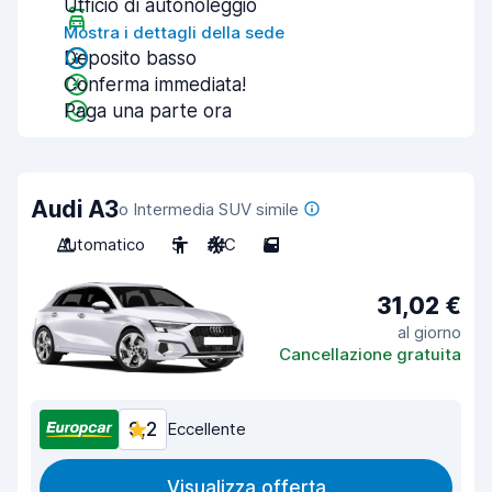
Ufficio di autonoleggio
Mostra i dettagli della sede
Deposito basso
Conferma immediata!
Paga una parte ora
Audi A3
o Intermedia SUV simile
Automatico
5
A/C
5
31,02 €
al giorno
Cancellazione gratuita
9,2
Eccellente
Visualizza offerta