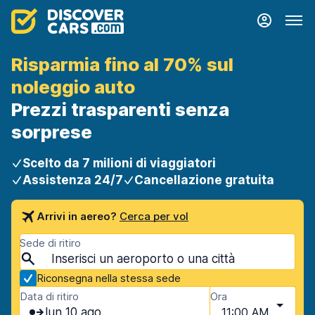
Risparmia fino al 70% sul
noleggio auto
Prezzi trasparenti senza
sorprese
Scelto da 7 milioni di viaggiatori
Assistenza 24/7
Cancellazione gratuita
Arrivi in aereo?
Cerca per vol
Sede di ritiro
Riconsegna nella stessa sede
Data di ritiro
Ora
lun 10 ago
11:00 AM