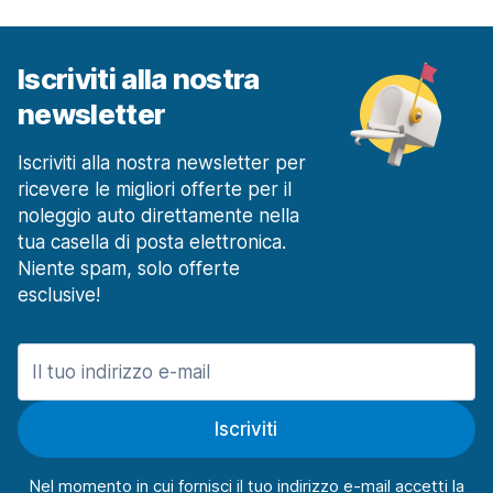
a partire da 41,67 € al giorno
Milano Rozzano
a partire da 45,51 € al giorno
Iscriviti alla nostra
newsletter
Milano Stazione Ferroviaria Centrale
a partire da 21,28 € al giorno
Iscriviti alla nostra newsletter per
Milano Stazione Ferroviaria Rogoredo
a partire da 27,32 € al giorno
ricevere le migliori offerte per il
noleggio auto direttamente nella
Modena
tua casella di posta elettronica.
106 offerte in 3 sedi
Niente spam, solo offerte
Modena Stazione Ferroviaria
esclusive!
a partire da 38,79 € al giorno
Napoli
1127 offerte in 15 sedi
Centro
Iscriviti
a partire da 61,70 € al giorno
Napoli Aeroporto
Nel momento in cui fornisci il tuo indirizzo e-mail accetti la
a partire da 17,51 € al giorno