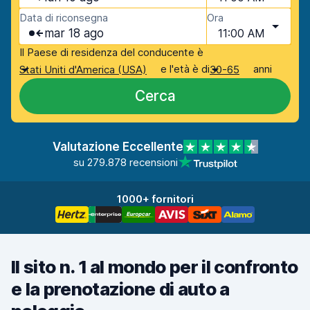
Data di riconsegna
Ora
mar 18 ago
11:00 AM
Il Paese di residenza del conducente è
e l'età è di
anni
Stati Uniti d'America (USA)
30-65
Cerca
Valutazione Eccellente
su 279.878 recensioni
1000+ fornitori
Il sito n. 1 al mondo per il confronto
e la prenotazione di auto a