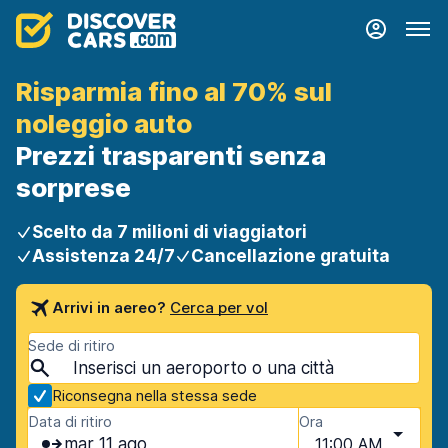
Risparmia fino al 70% sul
noleggio auto
Prezzi trasparenti senza
sorprese
Scelto da 7 milioni di viaggiatori
Assistenza 24/7
Cancellazione gratuita
Arrivi in aereo?
Cerca per vol
Sede di ritiro
Riconsegna nella stessa sede
Data di ritiro
Ora
mar 11 ago
11:00 AM