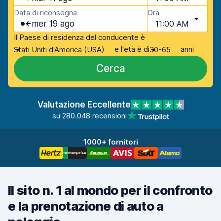
Data di riconsegna
Ora
mer 19 ago
11:00 AM
Il Paese di residenza del conducente è
e l'età è di
anni
Stati Uniti d'America (USA)
30-65
Cerca
Valutazione Eccellente
su 280.048 recensioni
1000+ fornitori
Il sito n. 1 al mondo per il confronto
e la prenotazione di auto a