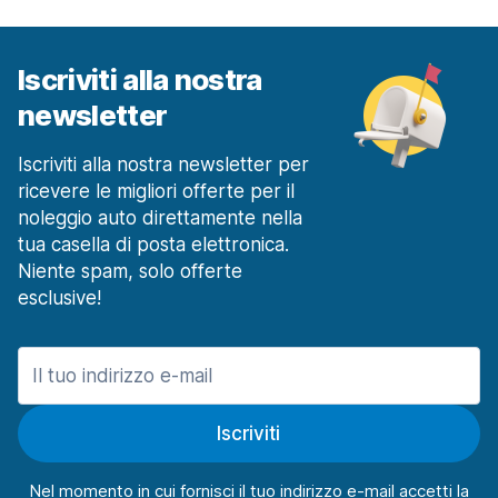
a partire da 41,67 € al giorno
Milano Rozzano
a partire da 42,38 € al giorno
Iscriviti alla nostra
newsletter
Milano Stazione Ferroviaria Centrale
a partire da 21,28 € al giorno
Iscriviti alla nostra newsletter per
Milano Stazione Ferroviaria Rogoredo
a partire da 30,29 € al giorno
ricevere le migliori offerte per il
noleggio auto direttamente nella
Modena
tua casella di posta elettronica.
165 offerte in 3 sedi
Niente spam, solo offerte
Modena Stazione Ferroviaria
esclusive!
a partire da 53,27 € al giorno
Napoli
1120 offerte in 15 sedi
Centro
Iscriviti
a partire da 61,70 € al giorno
Napoli Aeroporto
Nel momento in cui fornisci il tuo indirizzo e-mail accetti la
a partire da 17,51 € al giorno