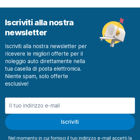
a partire da 45,51 € al giorno
Milano Rozzano
a partire da 45,51 € al giorno
Iscriviti alla nostra
newsletter
Milano Stazione Ferroviaria Centrale
a partire da 21,31 € al giorno
Iscriviti alla nostra newsletter per
Milano Stazione Ferroviaria Rogoredo
a partire da 27,32 € al giorno
ricevere le migliori offerte per il
noleggio auto direttamente nella
Modena
tua casella di posta elettronica.
106 offerte in 3 sedi
Niente spam, solo offerte
Modena Stazione Ferroviaria
esclusive!
a partire da 38,79 € al giorno
Napoli
1473 offerte in 15 sedi
Centro
Iscriviti
a partire da 31,49 € al giorno
Napoli Aeroporto
Nel momento in cui fornisci il tuo indirizzo e-mail accetti la
a partire da 14,90 € al giorno