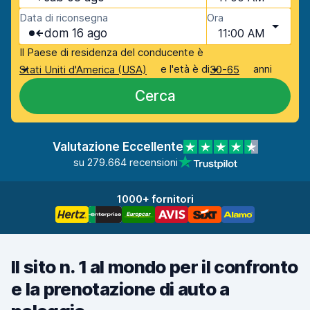
Data di riconsegna
Ora
dom 16 ago
11:00 AM
Il Paese di residenza del conducente è
e l'età è di
anni
Stati Uniti d'America (USA)
30-65
Cerca
Valutazione Eccellente
su 279.664 recensioni
1000+ fornitori
Il sito n. 1 al mondo per il confronto
e la prenotazione di auto a