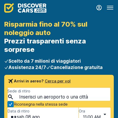
Risparmia fino al 70% sul
noleggio auto
Prezzi trasparenti senza
sorprese
Scelto da 7 milioni di viaggiatori
Assistenza 24/7
Cancellazione gratuita
Arrivi in aereo?
Cerca per vol
Sede di ritiro
Riconsegna nella stessa sede
Data di ritiro
Ora
sab 08 ago
11:00 AM