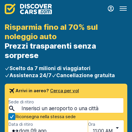
Risparmia fino al 70% sul
noleggio auto
Prezzi trasparenti senza
sorprese
Scelto da 7 milioni di viaggiatori
Assistenza 24/7
Cancellazione gratuita
Arrivi in aereo?
Cerca per vol
Sede di ritiro
Riconsegna nella stessa sede
Data di ritiro
Ora
dom 09 ago
11:00 AM