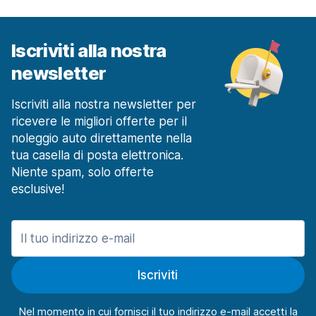
a partire da 41,67 € al giorno
Milano Rozzano
a partire da 45,51 € al giorno
Iscriviti alla nostra
newsletter
Milano Stazione Ferroviaria Centrale
a partire da 21,28 € al giorno
Iscriviti alla nostra newsletter per
Milano Stazione Ferroviaria Rogoredo
a partire da 27,32 € al giorno
ricevere le migliori offerte per il
noleggio auto direttamente nella
Modena
tua casella di posta elettronica.
106 offerte in 3 sedi
Niente spam, solo offerte
Modena Stazione Ferroviaria
esclusive!
a partire da 38,79 € al giorno
Napoli
1127 offerte in 15 sedi
Centro
Iscriviti
a partire da 61,70 € al giorno
Napoli Aeroporto
Nel momento in cui fornisci il tuo indirizzo e-mail accetti la
a partire da 17,51 € al giorno