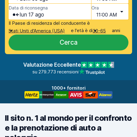
Data di riconsegna
Ora
lun 17 ago
11:00 AM
Il Paese di residenza del conducente è
e l'età è di
anni
Stati Uniti d'America (USA)
30-65
Cerca
Valutazione Eccellente
su 279.773 recensioni
1000+ fornitori
Il sito n. 1 al mondo per il confronto
e la prenotazione di auto a